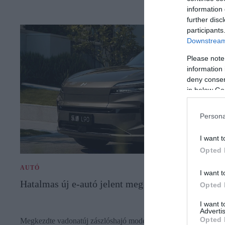
information 
further disc
participants
Downstream 
Please note
information 
deny consent
in below Go
Persona
I want t
Opted 
AUTÓ
I want t
Hatalmas új e-autó jelent meg Kínában
Opted 
I want 
Advertis
Opted 
Megkezdte vadonatúj zászlóshajó modelljének, az L90-es nagy