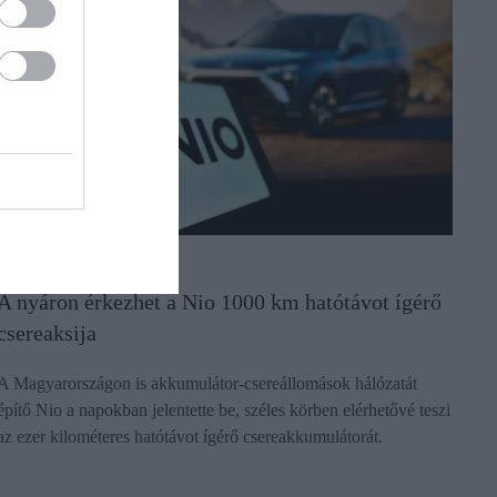
AUTÓ
A nyáron érkezhet a Nio 1000 km hatótávot ígérő
csereaksija
A Magyarországon is akkumulátor-csereállomások hálózatát
építő Nio a napokban jelentette be, széles körben elérhetővé teszi
az ezer kilométeres hatótávot ígérő csereakkumulátorát.