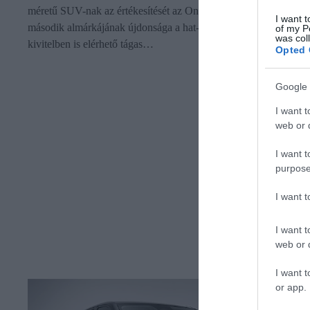
méretű SUV-nak az értékesítését az Onvo Kínában. A Nio
I want t
második almárkájának újdonsága a hat- és hétszemélyes
of my P
was col
kivitelben is elérhető tágas…
Opted 
Google 
I want t
web or d
I want t
purpose
I want 
I want t
web or d
I want t
or app.