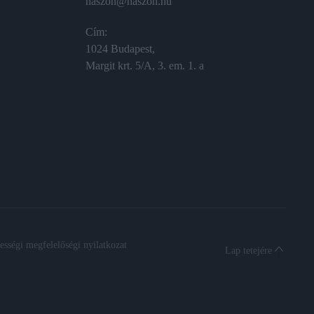
haszon@haszon.hu
Cím:
1024 Budapest,
Margit krt. 5/A, 3. em. 1. a
sségi megfelelőségi nyilatkozat
Lap tetejére