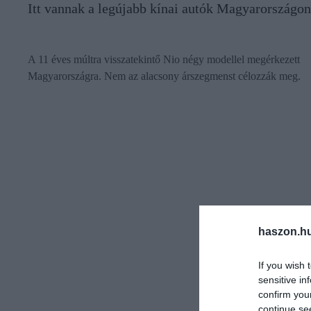
Itt vannak a legújabb kínai autók Magyarországon
A 11 éves múltra visszatekintő Nio négy modellel megérkezett
Magyarországra. Nem az alacsony árszegmenst célozzák meg.
haszon.h
If you wish 
sensitive in
confirm you
continue se