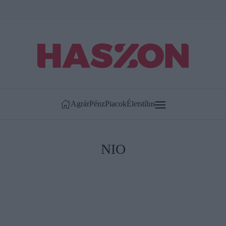
Agrár
Pénz
Piacok
Életstílus
NIO