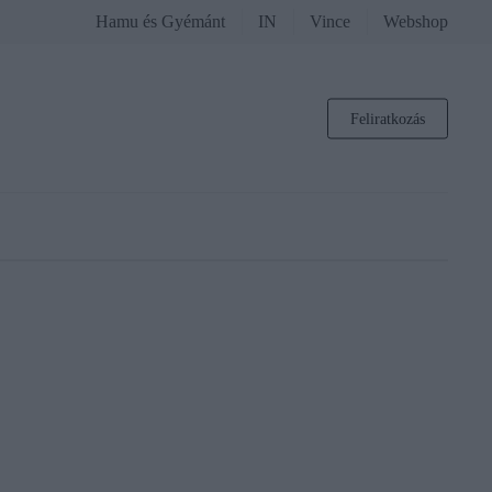
Hamu és Gyémánt
IN
Vince
Webshop
Feliratkozás