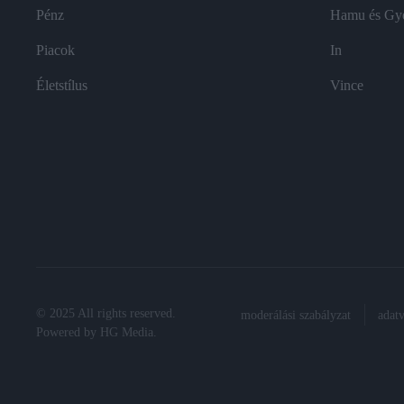
Pénz
Hamu és Gy
Piacok
In
Életstílus
Vince
© 2025 All rights reserved.
moderálási szabályzat
adat
Powered by
HG Media
.