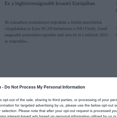
Ez a legbiztonságosabb kisautó Európában
96 százalékos eredménnyel teljesítette a felnőtt utasvédelmi
vizsgálatokat az Euro NCAP törésteszten a NIO Firefly. Ennél
magasabb pontszámot egyetlen autó sem ért el a mérések 2023-
as szigorítása…
u -
Do Not Process My Personal Information
to opt-out of the sale, sharing to third parties, or processing of your per
formation for targeted advertising by us, please use the below opt-out s
r selection. Please note that after your opt-out request is processed y
eing interest-based ads based on personal information utilized by us or