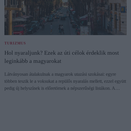
TURIZMUS
Hol nyaraljunk? Ezek az úti célok érdeklik most
leginkább a magyarokat
Látványosan átalakulnak a magyarok utazási szokásai: egyre
többen teszik le a voksukat a repülős nyaralás mellett, ezzel együtt
pedig új helyszínek is előretörnek a népszerűségi listákon. A…