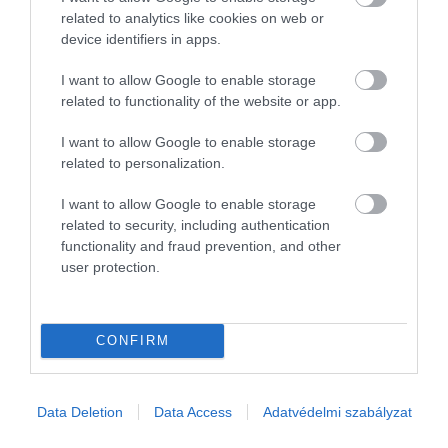
related to analytics like cookies on web or
device identifiers in apps.
I want to allow Google to enable storage
related to functionality of the website or app.
I want to allow Google to enable storage
related to personalization.
I want to allow Google to enable storage
related to security, including authentication
functionality and fraud prevention, and other
user protection.
GAZDASÁG
Erős jegybankelnöki üzenetek a kamatvágás után
CONFIRM
Még két kamatvágás jöhet a nyáron, az infláció az
árréskorlátozások azonnali kivezetése esetén sem emelkedne a 3
Data Deletion
Data Access
Adatvédelmi szabályzat
százalékos jegybanki cél fölé, így az intézkedés hatályon kívül
helyezése nem…