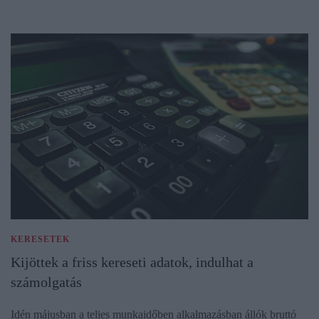
KERESETEK
Kijöttek a friss kereseti adatok, indulhat a
számolgatás
Idén májusban a teljes munkaidőben alkalmazásban állók bruttó