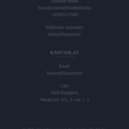
Haraszti Márta
haraszti.marta@kodmedia.hu
+36305157045
Előfizetés, terjesztés:
elofiz@haszon.hu
KAPCSOLAT
Email:
haszon@haszon.hu
Cím:
1024 Budapest,
Margit krt. 5/A, 3. em. 1. a