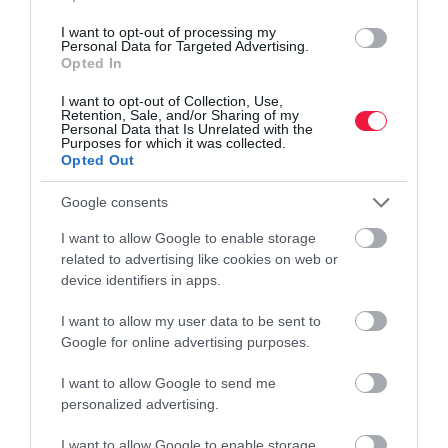
Nagyot javított inflációs előrejelzésén a jegybank
I want to opt-out of processing my
Personal Data for Targeted Advertising.
Opted In
Az MNB az idén 1,8 százalékos, jövőre 2,3 százalékos, 2028-ban
3,0 százalékos inflációt vár a legfrissebb jelentés szerint. A
I want to opt-out of Collection, Use,
korábbinál kedvezőbb előrejelzés legfontosabb elemeit Balatoni
Retention, Sale, and/or Sharing of my
Personal Data that Is Unrelated with the
András, az…
Purposes for which it was collected.
Opted Out
Google consents
I want to allow Google to enable storage
related to advertising like cookies on web or
device identifiers in apps.
I want to allow my user data to be sent to
Google for online advertising purposes.
I want to allow Google to send me
personalized advertising.
I want to allow Google to enable storage