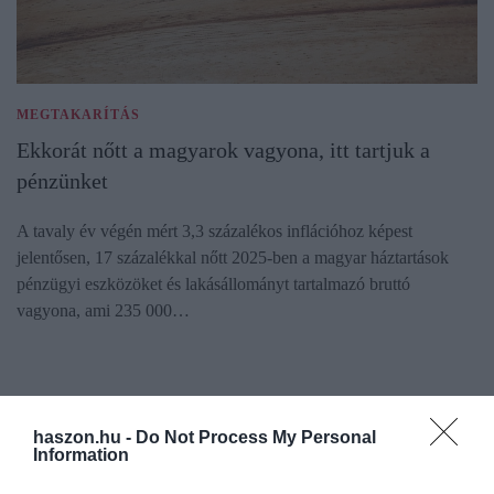
MEGTAKARÍTÁS
Ekkorát nőtt a magyarok vagyona, itt tartjuk a
pénzünket
A tavaly év végén mért 3,3 százalékos inflációhoz képest
jelentősen, 17 százalékkal nőtt 2025-ben a magyar háztartások
pénzügyi eszközöket és lakásállományt tartalmazó bruttó
vagyona, ami 235 000…
haszon.hu -
Do Not Process My Personal
Information