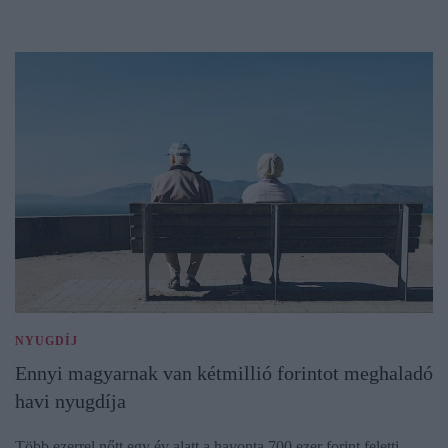
NYUGDÍJ
Ennyi magyarnak van kétmillió forintot meghaladó
havi nyugdíja
Több ezerrel nőtt egy év alatt a havonta 700 ezer forint feletti