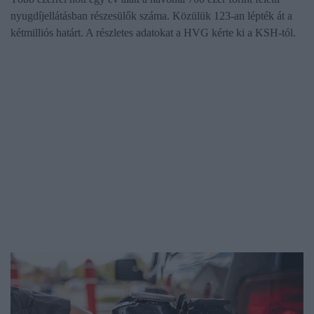
nyugdíjellátásban részesülők száma. Közülük 123-an lépték át a
kétmilliós határt. A részletes adatokat a HVG kérte ki a KSH-tól.