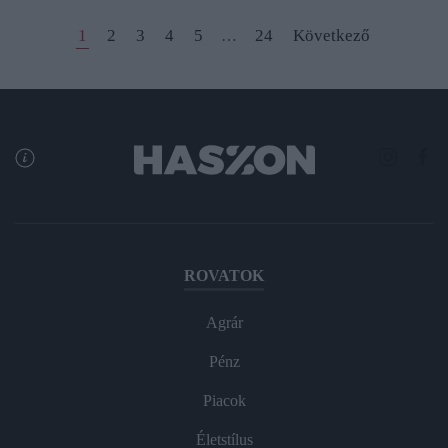
1
2
3
4
5
24
Következő
…
ROVATOK
Agrár
Pénz
Piacok
Életstílus