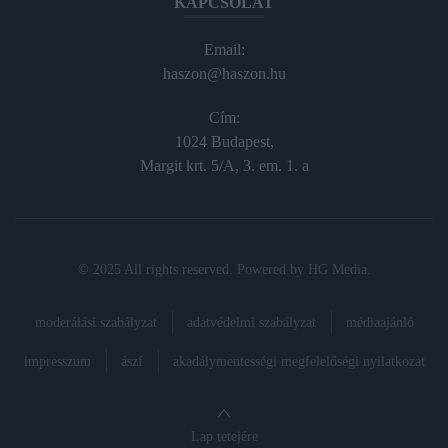
KAPCSOLAT
Email:
haszon@haszon.hu
Cím:
1024 Budapest,
Margit krt. 5/A, 3. em. 1. a
© 2025 All rights reserved. Powered by
HG Media
.
moderálási szabályzat
adatvédelmi szabályzat
médiaajánló
impresszum
ászf
akadálymentességi megfelelőségi nyilatkozat
Lap tetejére