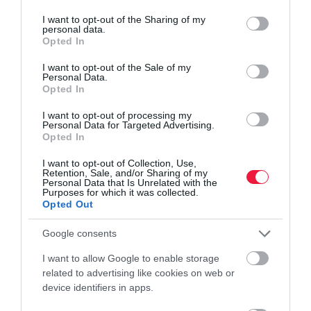
services and may gather and store information including but
not limited to your visit or usage behaviour. You may click to
I want to opt-out of the Sharing of my
personal data.
grant or deny consent to Google and its third-party tags to
Opted In
use your data for below specified purposes in below Google
consent section.
NYUGDÍJ
I want to opt-out of the Sale of my
Personal Data.
Ennyi pénzt kapott februárban a magyar
Opted In
csúcsnyugdíjas
I want to opt-out of processing my
Personal Data for Targeted Advertising.
Opted In
Februárban akadt olyan nyugdíjas, akinek a bankszámlájára 9
millió forint nyugdíj érkezett. Hogyan lehetséges ez?
I want to opt-out of Collection, Use,
Retention, Sale, and/or Sharing of my
Personal Data that Is Unrelated with the
Purposes for which it was collected.
Opted Out
Google consents
I want to allow Google to enable storage
related to advertising like cookies on web or
device identifiers in apps.