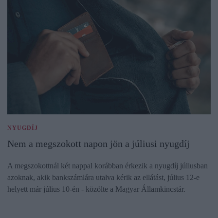
NYUGDÍJ
Nem a megszokott napon jön a júliusi nyugdíj
A megszokottnál két nappal korábban érkezik a nyugdíj júliusban
azoknak, akik bankszámlára utalva kérik az ellátást, július 12-e
helyett már július 10-én - közölte a Magyar Államkincstár.