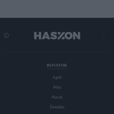
ROVATOK
Agrár
Pénz
Piacok
Életstílus