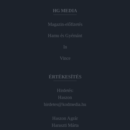
HG MEDIA
Magazin-előfizetés
Hamu és Gyémánt
In
Vince
ÉRTÉKESÍTÉS
Hirdetés:
Haszon
hirdetes@kodmedia.hu
Haszon Agrár
Haraszti Márta