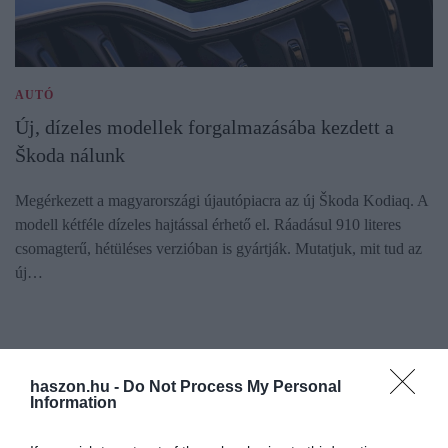
AUTÓ
Új, dízeles modellek forgalmazásába kezdett a
Škoda nálunk
Megérkezett a magyarországi újautópiacra az új Škoda Kodiaq. A
modell kétféle dízeles hajtással érhető el. Ráadásul 910 literes
csomagterű, hétüléses verzióban is gyártják. Mutatjuk, mit tud az
új…
haszon.hu -
Do Not Process My Personal
Information