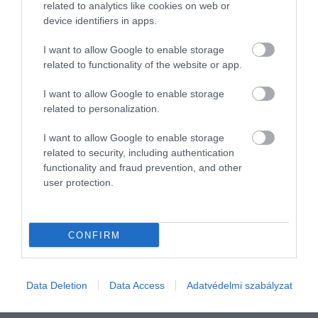
related to analytics like cookies on web or
device identifiers in apps.
I want to allow Google to enable storage
related to functionality of the website or app.
I want to allow Google to enable storage
related to personalization.
I want to allow Google to enable storage
related to security, including authentication
functionality and fraud prevention, and other
user protection.
AUTÓ
Hamarosan érkezik a megújult Skoda Octavia
CONFIRM
Ráncfelvarrást kap a Skoda 2019-ben debütált, negyedik
generációs Octaviája. A csehek megújult középkategóriás
autójának a sorozatgyártása ebben a félévben kezdődhet.
Data Deletion
Data Access
Adatvédelmi szabályzat