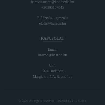
haraszti.marta@kodmedia.hu
+36305157045
Előfizetés, terjesztés:
elofiz@haszon.hu
KAPCSOLAT
Email:
haszon@haszon.hu
Cím:
1024 Budapest,
Margit krt. 5/A, 3. em. 1. a
© 2025 All rights reserved. Powered by
HG Media
.