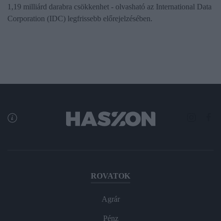
1,19 milliárd darabra csökkenhet - olvasható az International Data
Corporation (IDC) legfrissebb előrejelzésében.
ROVATOK
Agrár
Pénz