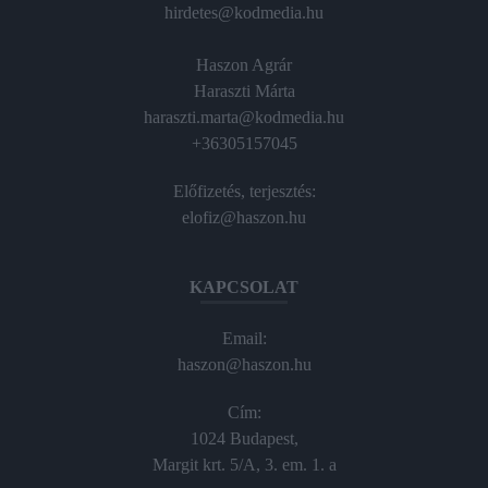
hirdetes@kodmedia.hu
Haszon Agrár
Haraszti Márta
haraszti.marta@kodmedia.hu
+36305157045
Előfizetés, terjesztés:
elofiz@haszon.hu
KAPCSOLAT
Email:
haszon@haszon.hu
Cím:
1024 Budapest,
Margit krt. 5/A, 3. em. 1. a