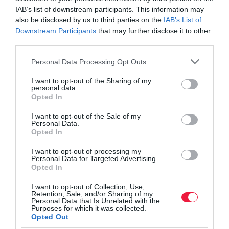
Corporation (IDC) informatikai és távközlési piackutató vállalat.
IAB’s list of downstream participants. This information may
also be disclosed by us to third parties on the
IAB’s List of
De van…
Downstream Participants
that may further disclose it to other
third parties.
Please note that this website/app uses one or more Google
Personal Data Processing Opt Outs
services and may gather and store information including but
not limited to your visit or usage behaviour. You may click to
I want to opt-out of the Sharing of my
personal data.
grant or deny consent to Google and its third-party tags to
Opted In
use your data for below specified purposes in below Google
consent section.
I want to opt-out of the Sale of my
Personal Data.
Opted In
I want to opt-out of processing my
Personal Data for Targeted Advertising.
Opted In
I want to opt-out of Collection, Use,
Retention, Sale, and/or Sharing of my
Personal Data that Is Unrelated with the
Purposes for which it was collected.
Opted Out