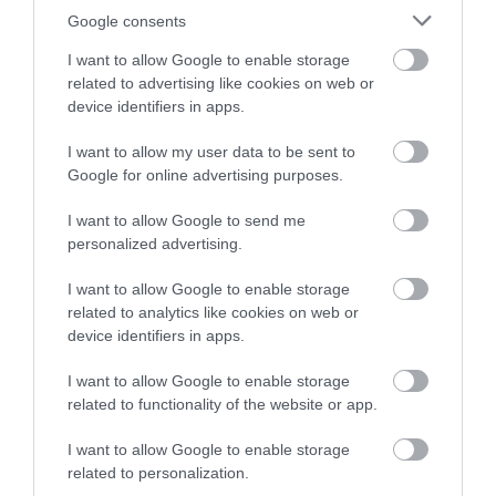
Google consents
I want to allow Google to enable storage
related to advertising like cookies on web or
device identifiers in apps.
I want to allow my user data to be sent to
Google for online advertising purposes.
PIACOK
I want to allow Google to send me
personalized advertising.
10-ből 3 magyar akkor is telefont cserél, ha nincs
vele gond
I want to allow Google to enable storage
related to analytics like cookies on web or
A Nemzeti Média- és Hírközlési Hatóság (NMHH) kutatása
device identifiers in apps.
szerint a használt mobilok 53 százaléka legfeljebb kétéves, 85
I want to allow Google to enable storage
százaléka pedig nem idősebb ötévesnél, 32 százalékuknál a csere
related to functionality of the website or app.
elkerülhető lett…
I want to allow Google to enable storage
related to personalization.