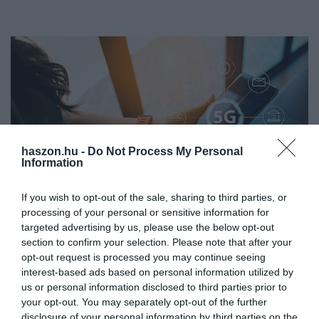
haszon.hu -
Do Not Process My Personal
Information
If you wish to opt-out of the sale, sharing to third parties, or
processing of your personal or sensitive information for
targeted advertising by us, please use the below opt-out
section to confirm your selection. Please note that after your
PIACOK
opt-out request is processed you may continue seeing
Az 5G menti meg idén az okostelefonok gyártóit
interest-based ads based on personal information utilized by
us or personal information disclosed to third parties prior to
Jelentősen rontotta az okostelefonok idei globális kiszállításával
your opt-out. You may separately opt-out of the further
kapcsolatos előrejelzését az amerikai International Data
disclosure of your personal information by third parties on the