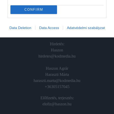
In
CONFIRM
Vince
Data Deletion
Data Access
Adatvédelmi szabályzat
ÉRTÉKESÍTÉS
Hirdetés:
Haszon
hirdetes@kodmedia.hu
Haszon Agrár
Haraszti Márta
haraszti.marta@kodmedia.hu
+36305157045
Előfizetés, terjesztés:
elofiz@haszon.hu