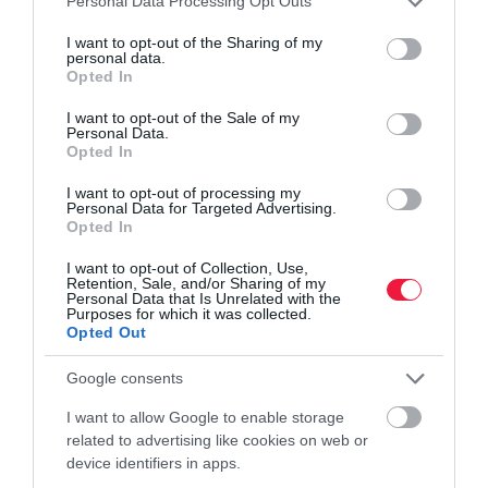
Personal Data Processing Opt Outs
services and may gather and store information including but
not limited to your visit or usage behaviour. You may click to
I want to opt-out of the Sharing of my
personal data.
grant or deny consent to Google and its third-party tags to
Opted In
FOGYASZTÓVÉDELEM
use your data for below specified purposes in below Google
Így tudod kiszűrni a fogyáshoz is használt hamis
consent section.
I want to opt-out of the Sale of my
Personal Data.
injekciót
Opted In
A tagállami gyógyszerhatóságok és az Európai
I want to opt-out of processing my
Personal Data for Targeted Advertising.
Gyógyszerügynökség tájékoztatása szerint Európa több
Opted In
országában hamisított Ozempic injekciók kerültek a legális
I want to opt-out of Collection, Use,
gyógyszerellátási láncba. A rendelkezésre…
Retention, Sale, and/or Sharing of my
Personal Data that Is Unrelated with the
Purposes for which it was collected.
Opted Out
Google consents
I want to allow Google to enable storage
related to advertising like cookies on web or
device identifiers in apps.