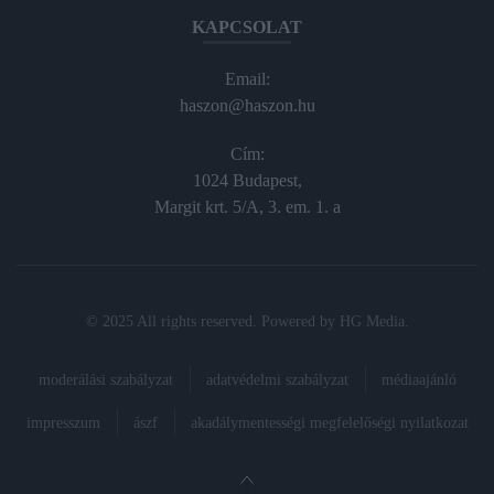
KAPCSOLAT
Email:
haszon@haszon.hu
Cím:
1024 Budapest,
Margit krt. 5/A, 3. em. 1. a
© 2025 All rights reserved. Powered by
HG Media
.
moderálási szabályzat
adatvédelmi szabályzat
médiaajánló
impresszum
ászf
akadálymentességi megfelelőségi nyilatkozat