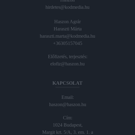
hirdetes@kodmedia.hu
Haszon Agrár
Haraszti Márta
haraszti.marta@kodmedia.hu
+36305157045
Előfizetés, terjesztés:
elofiz@haszon.hu
KAPCSOLAT
Email:
haszon@haszon.hu
Cím:
1024 Budapest,
Margit krt. 5/A, 3. em. 1. a