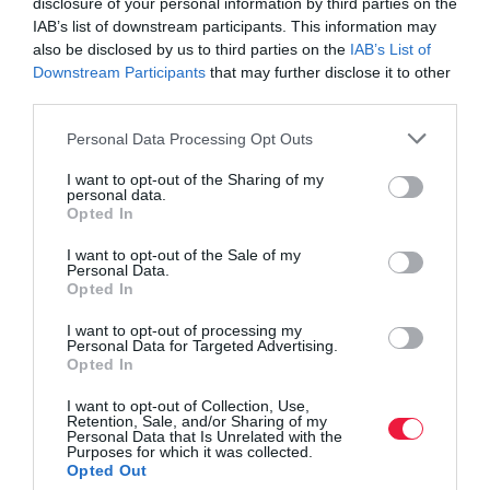
disclosure of your personal information by third parties on the
IAB’s list of downstream participants. This information may
also be disclosed by us to third parties on the
IAB’s List of
Downstream Participants
that may further disclose it to other
third parties.
Please note that this website/app uses one or more Google
Personal Data Processing Opt Outs
services and may gather and store information including but
not limited to your visit or usage behaviour. You may click to
I want to opt-out of the Sharing of my
personal data.
grant or deny consent to Google and its third-party tags to
Opted In
use your data for below specified purposes in below Google
Idén már nagyon mennél nyaralni? És az
consent section.
I want to opt-out of the Sale of my
oltakozás?
Personal Data.
Opted In
Tízből kilencen terveznek vakációt az idei nyárra, ötödük már
I want to opt-out of processing my
foglalt is - derül ki a Szállás.hu legfrissebb felméréséből.
Personal Data for Targeted Advertising.
Opted In
I want to opt-out of Collection, Use,
Retention, Sale, and/or Sharing of my
Personal Data that Is Unrelated with the
Purposes for which it was collected.
Opted Out