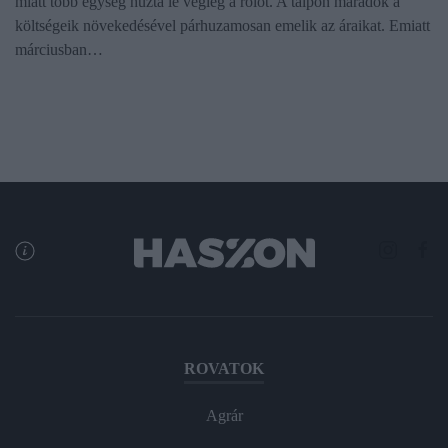
miatt több egység húzta le végleg a rolót. A talpon maradók a
költségeik növekedésével párhuzamosan emelik az áraikat. Emiatt
márciusban…
ROVATOK
Agrár