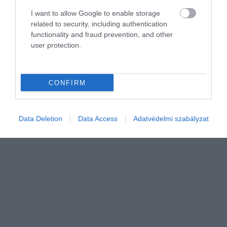
FOGYASZTÓVÉDELEM
I want to allow Google to enable storage
12 kutyapanziót tesztelt a Nébih, itt az eredmény
related to security, including authentication
functionality and fraud prevention, and other
user protection.
A Szupermenta programban ezúttalkutyapanziókat ellenőriztek a
Nemzeti Élelmiszerlánc-biztonsági Hivatal (Nébih) szakemberei.
A 12 budapesti és Pest vármegyei intézményben a hatósági
CONFIRM
ellenőrök az…
Data Deletion
Data Access
Adatvédelmi szabályzat