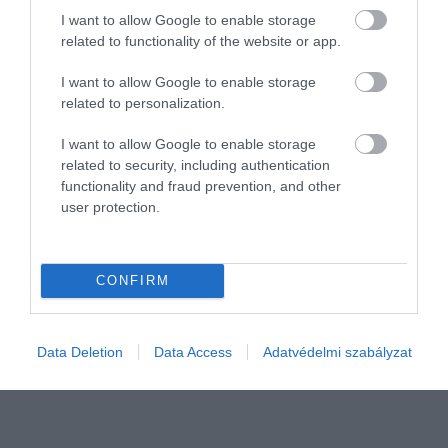
I want to allow Google to enable storage
related to functionality of the website or app.
I want to allow Google to enable storage
related to personalization.
I want to allow Google to enable storage
related to security, including authentication
functionality and fraud prevention, and other
PIACOK
user protection.
Panaszkodnak a pékek, nem fogy az áru
Nem söpört végig akkora bezárási hullám a magyarországi
CONFIRM
pékségek körében, mint arra korábban sokan számítottak, mégsem
boldogok a pékek. Úgy tapasztalják, az utóbbi időben a jelentős
drágulások miatt…
Data Deletion
Data Access
Adatvédelmi szabályzat