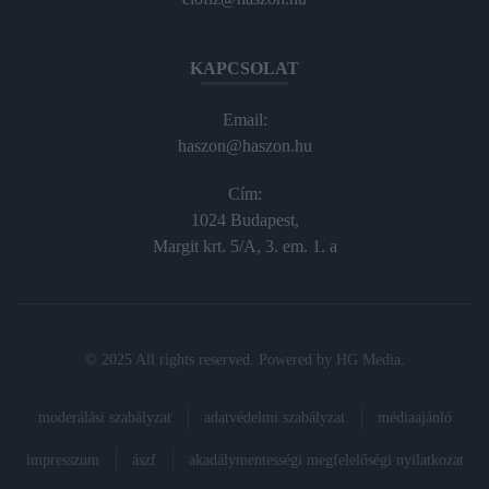
KAPCSOLAT
Email:
haszon@haszon.hu
Cím:
1024 Budapest,
Margit krt. 5/A, 3. em. 1. a
© 2025 All rights reserved. Powered by
HG Media
.
moderálási szabályzat
adatvédelmi szabályzat
médiaajánló
impresszum
ászf
akadálymentességi megfelelőségi nyilatkozat