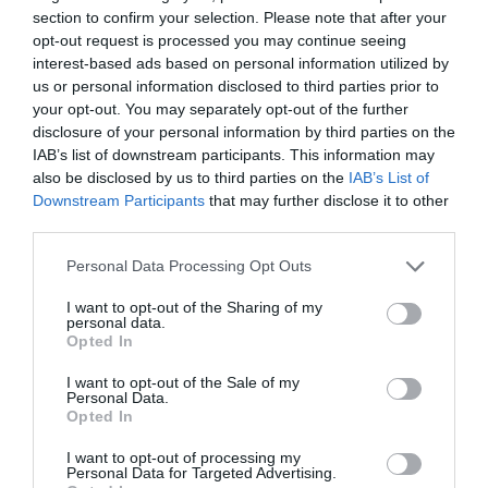
section to confirm your selection. Please note that after your
opt-out request is processed you may continue seeing
interest-based ads based on personal information utilized by
us or personal information disclosed to third parties prior to
your opt-out. You may separately opt-out of the further
disclosure of your personal information by third parties on the
IAB’s list of downstream participants. This information may
also be disclosed by us to third parties on the
IAB’s List of
Downstream Participants
that may further disclose it to other
third parties.
Please note that this website/app uses one or more Google
Personal Data Processing Opt Outs
services and may gather and store information including but
not limited to your visit or usage behaviour. You may click to
I want to opt-out of the Sharing of my
personal data.
grant or deny consent to Google and its third-party tags to
Opted In
use your data for below specified purposes in below Google
consent section.
I want to opt-out of the Sale of my
Personal Data.
PIACOK
Opted In
Végre csökkenhet a kenyér ára
I want to opt-out of processing my
Personal Data for Targeted Advertising.
Mivel a fogyasztók egyre nehezebben viselik a kenyér magas árát,