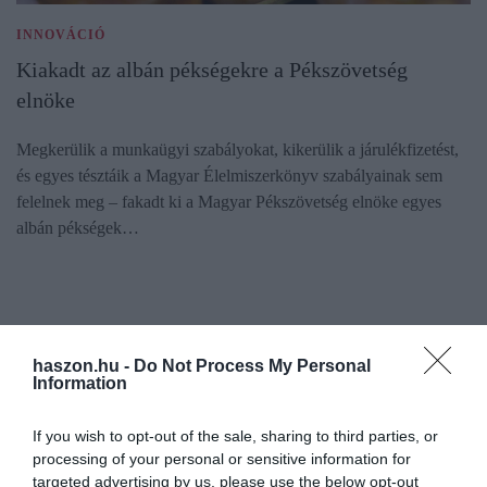
INNOVÁCIÓ
Kiakadt az albán pékségekre a Pékszövetség
elnöke
Megkerülik a munkaügyi szabályokat, kikerülik a járulékfizetést,
és egyes tésztáik a Magyar Élelmiszerkönyv szabályainak sem
felelnek meg – fakadt ki a Magyar Pékszövetség elnöke egyes
albán pékségek…
haszon.hu -
Do Not Process My Personal
Information
If you wish to opt-out of the sale, sharing to third parties, or
processing of your personal or sensitive information for
targeted advertising by us, please use the below opt-out