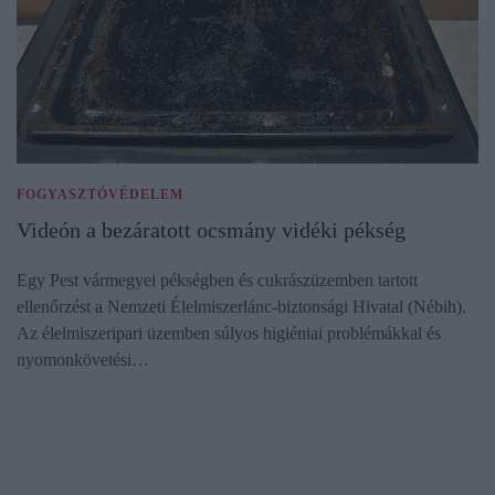
FOGYASZTÓVÉDELEM
Videón a bezáratott ocsmány vidéki pékség
Egy Pest vármegyei pékségben és cukrászüzemben tartott
ellenőrzést a Nemzeti Élelmiszerlánc-biztonsági Hivatal (Nébih).
Az élelmiszeripari üzemben súlyos higiéniai problémákkal és
nyomonkövetési…