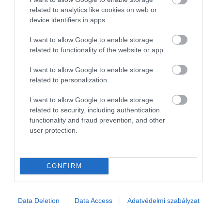
related to analytics like cookies on web or
device identifiers in apps.
I want to allow Google to enable storage
related to functionality of the website or app.
I want to allow Google to enable storage
related to personalization.
I want to allow Google to enable storage
related to security, including authentication
functionality and fraud prevention, and other
PÉNZ
user protection.
Kamatcsökkentés után: ennyit fizetnek most a
bankok a pénzünkért
CONFIRM
Több bank is csökkentette egyes lakossági betéteinek kamatait az
utóbbi napokban az MNB sorozatos kamatvágásai nyomán. A
többségükben 25-50 bázispontos (0,25-0,5 százalékos)
Data Deletion
Data Access
Adatvédelmi szabályzat
kamatcsökkentések…