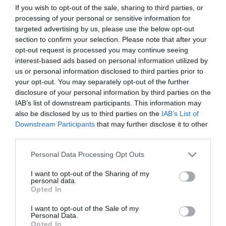
If you wish to opt-out of the sale, sharing to third parties, or
processing of your personal or sensitive information for
targeted advertising by us, please use the below opt-out
section to confirm your selection. Please note that after your
opt-out request is processed you may continue seeing
interest-based ads based on personal information utilized by
us or personal information disclosed to third parties prior to
your opt-out. You may separately opt-out of the further
disclosure of your personal information by third parties on the
IAB’s list of downstream participants. This information may
also be disclosed by us to third parties on the
IAB’s List of
Downstream Participants
that may further disclose it to other
third parties.
Please note that this website/app uses one or more Google
Personal Data Processing Opt Outs
services and may gather and store information including but
not limited to your visit or usage behaviour. You may click to
I want to opt-out of the Sharing of my
personal data.
grant or deny consent to Google and its third-party tags to
Opted In
use your data for below specified purposes in below Google
PÉNZ
consent section.
I want to opt-out of the Sale of my
Itt tartanak a piaci lakáshitelek kamatai
Personal Data.
Opted In