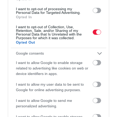
Aki nem jogosult államilag támogatott lakáshitelre - például
I want to opt-out of processing my
Otthon Start -, annak csak a piaci ajánlatok jöhetnek szóba. Jó hír,
Personal Data for Targeted Advertising.
Opted In
hogy a Magyar Nemzeti Bank újabb kamatcsökkentése után
egyes bankok…
I want to opt-out of Collection, Use,
Retention, Sale, and/or Sharing of my
Personal Data that Is Unrelated with the
Purposes for which it was collected.
Opted Out
Google consents
I want to allow Google to enable storage
related to advertising like cookies on web or
device identifiers in apps.
I want to allow my user data to be sent to
Google for online advertising purposes.
I want to allow Google to send me
personalized advertising.
I want to allow Google to enable storage