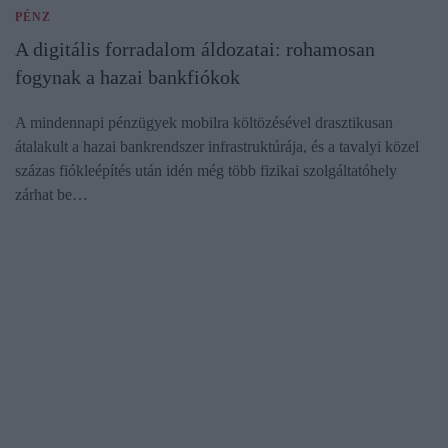
PÉNZ
A digitális forradalom áldozatai: rohamosan
fogynak a hazai bankfiókok
A mindennapi pénzügyek mobilra költözésével drasztikusan
átalakult a hazai bankrendszer infrastruktúrája, és a tavalyi közel
százas fiókleépítés után idén még több fizikai szolgáltatóhely
zárhat be…