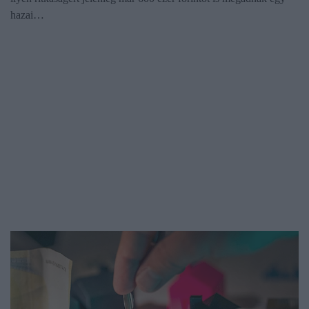
hazai…