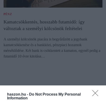
PÉNZ
Kamatcsökkentés, hosszabb futamidő: így
változtak a személyi kölcsönök feltételei
A személyi kölcsönök piacára is begyűrűzött a jegybank
kamatcsökkenése és a bankközi, pénzpiaci hozamok
mérséklődése. Két bank is csökkentett a kamaton, egynél pedig a
futamidő 10 évre kitolása…
haszon.hu -
Do Not Process My Personal
Information