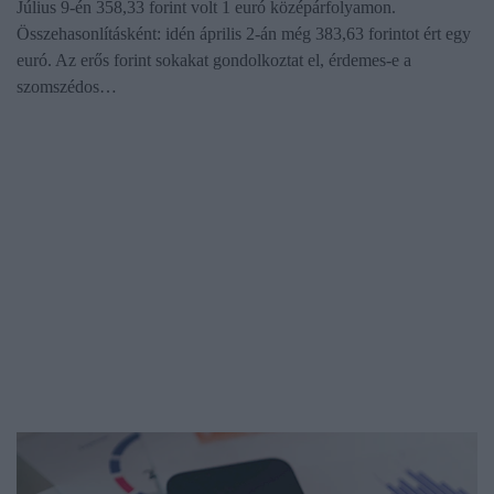
Július 9-én 358,33 forint volt 1 euró középárfolyamon.
Összehasonlításként: idén április 2-án még 383,63 forintot ért egy
euró. Az erős forint sokakat gondolkoztat el, érdemes-e a
szomszédos…