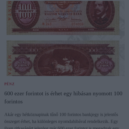
PÉNZ
600 ezer forintot is érhet egy hibásan nyomott 100
forintos
Akár egy hétköznapinak tűnő 100 forintos bankjegy is jelentős
összeget érhet, ha különleges nyomdahibával rendelkezik. Egy
ilyen ritkaságért jelenleg már 600 ezer forintot is megadnak egy