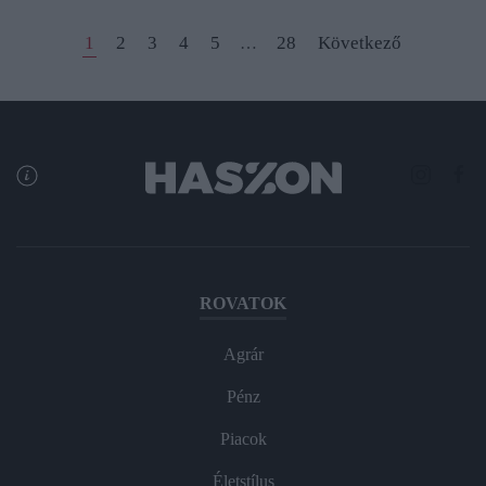
1
2
3
4
5
28
Következő
…
ROVATOK
Agrár
Pénz
Piacok
Életstílus