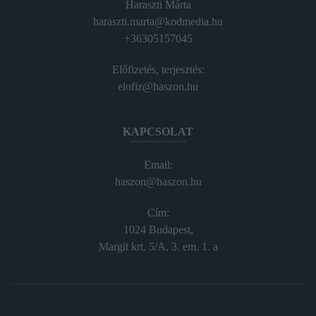
Haraszti Márta
haraszti.marta@kodmedia.hu
+36305157045
Előfizetés, terjesztés:
elofiz@haszon.hu
KAPCSOLAT
Email:
haszon@haszon.hu
Cím:
1024 Budapest,
Margit krt. 5/A, 3. em. 1. a