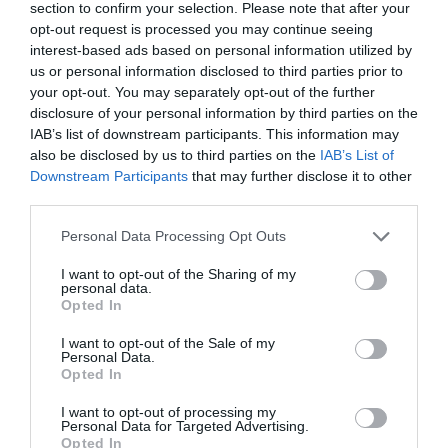
section to confirm your selection. Please note that after your
opt-out request is processed you may continue seeing
interest-based ads based on personal information utilized by
us or personal information disclosed to third parties prior to
your opt-out. You may separately opt-out of the further
disclosure of your personal information by third parties on the
IAB’s list of downstream participants. This information may
also be disclosed by us to third parties on the
IAB’s List of
Downstream Participants
that may further disclose it to other
third parties.
Please note that this website/app uses one or more Google
Personal Data Processing Opt Outs
services and may gather and store information including but
not limited to your visit or usage behaviour. You may click to
I want to opt-out of the Sharing of my
personal data.
grant or deny consent to Google and its third-party tags to
Opted In
use your data for below specified purposes in below Google
PÉNZ
consent section.
I want to opt-out of the Sale of my
Personal Data.
Kijött a friss, januári inflációs adat
Opted In
Idén januárban a fogyasztói árak átlagosan 2,1 százalékkal
I want to opt-out of processing my
Personal Data for Targeted Advertising.
haladták meg az egy évvel korábbiakat. Egy hónap alatt átlagosan
Opted In