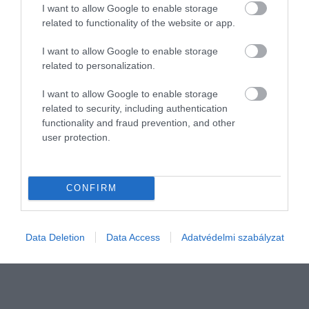
I want to allow Google to enable storage
related to functionality of the website or app.
I want to allow Google to enable storage
related to personalization.
I want to allow Google to enable storage
related to security, including authentication
functionality and fraud prevention, and other
INFLÁCIÓ
user protection.
3 értékelés 3 nézőpontból az inflációról
A kormány, a kereskedők és az elemzők. Mindhárom kör
CONFIRM
képviselői értékelték a friss inflációs adatokat. A nézőpontok és az
álláspontok eltérőek. Mutatjuk.
Data Deletion
Data Access
Adatvédelmi szabályzat