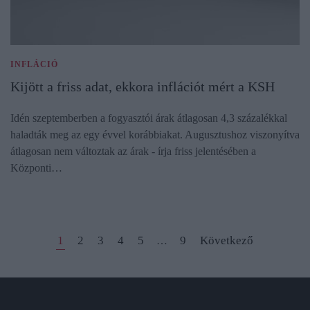
INFLÁCIÓ
Kijött a friss adat, ekkora inflációt mért a KSH
Idén szeptemberben a fogyasztói árak átlagosan 4,3 százalékkal
haladták meg az egy évvel korábbiakat. Augusztushoz viszonyítva
átlagosan nem változtak az árak - írja friss jelentésében a
Központi…
1
2
3
4
5
9
Következő
…