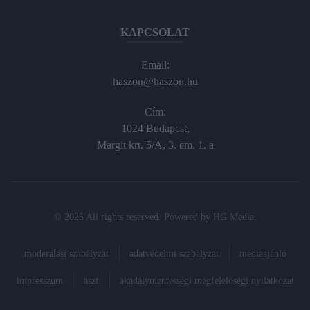
KAPCSOLAT
Email:
haszon@haszon.hu
Cím:
1024 Budapest,
Margit krt. 5/A, 3. em. 1. a
© 2025 All rights reserved. Powered by
HG Media
.
moderálási szabályzat
adatvédelmi szabályzat
médiaajánló
impresszum
ászf
akadálymentességi megfelelőségi nyilatkozat