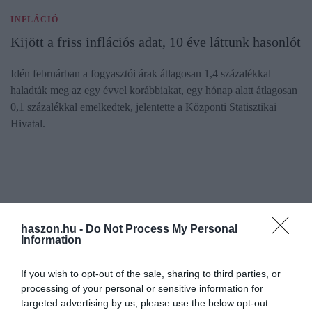
INFLÁCIÓ
Kijött a friss inflációs adat, 10 éve láttunk hasonlót
Idén februárban a fogyasztói árak átlagosan 1,4 százalékkal
haladták meg az egy évvel korábbiakat, egy hónap alatt átlagosan
0,1 százalékkal emelkedtek, jelentette a Központi Statisztikai
Hivatal.
haszon.hu -
Do Not Process My Personal
Information
If you wish to opt-out of the sale, sharing to third parties, or
processing of your personal or sensitive information for
targeted advertising by us, please use the below opt-out