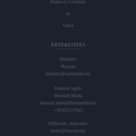
Hamu és Gyémánt
In
Vince
ÉRTÉKESÍTÉS
Hirdetés:
Haszon
hirdetes@kodmedia.hu
Haszon Agrár
Haraszti Márta
haraszti.marta@kodmedia.hu
+36305157045
Előfizetés, terjesztés:
elofiz@haszon.hu