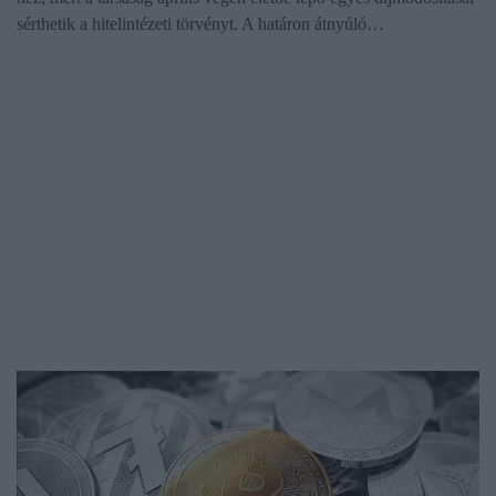
sérthetik a hitelintézeti törvényt. A határon átnyúló…