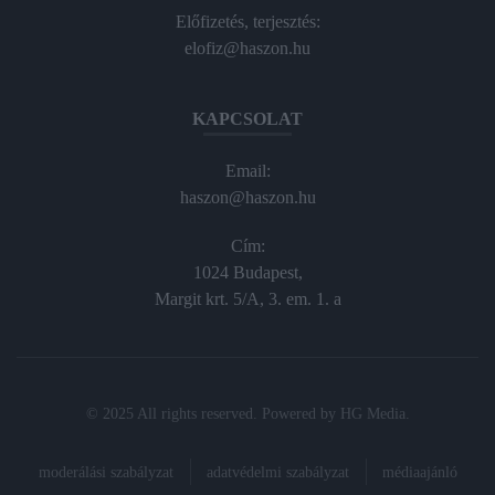
Előfizetés, terjesztés:
elofiz@haszon.hu
KAPCSOLAT
Email:
haszon@haszon.hu
Cím:
1024 Budapest,
Margit krt. 5/A, 3. em. 1. a
© 2025 All rights reserved. Powered by
HG Media
.
moderálási szabályzat
adatvédelmi szabályzat
médiaajánló