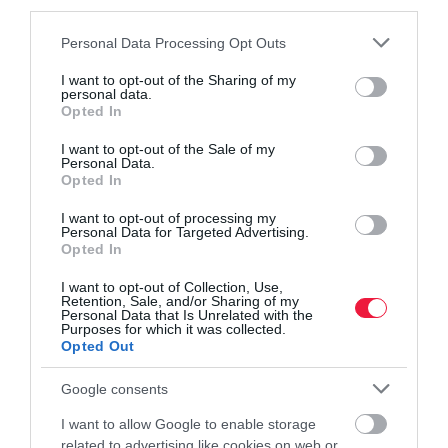
third parties.
Please note that this website/app uses one or more Google
Personal Data Processing Opt Outs
services and may gather and store information including but
not limited to your visit or usage behaviour. You may click to
I want to opt-out of the Sharing of my
personal data.
grant or deny consent to Google and its third-party tags to
Opted In
use your data for below specified purposes in below Google
consent section.
JOG
I want to opt-out of the Sale of my
Personal Data.
Kínos, de vesztésre áll a világ a pénzmosás elleni
Opted In
háborúban
I want to opt-out of processing my
Personal Data for Targeted Advertising.
Opted In
Tavaly több mint 3 ezer milliárd forintnyi büntetést szabtak ki
globálisan pénzmosással vádolt hitelintézetek ellen, ez 80
I want to opt-out of Collection, Use,
százalékos növekedést jelent 2019-hez képest.
Retention, Sale, and/or Sharing of my
Personal Data that Is Unrelated with the
Purposes for which it was collected.
Opted Out
Google consents
I want to allow Google to enable storage
related to advertising like cookies on web or