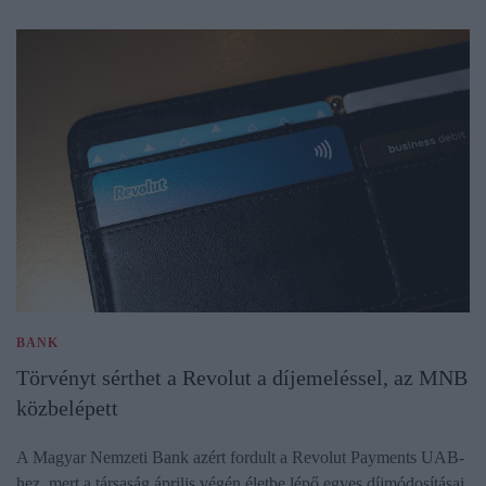
BANK
Törvényt sérthet a Revolut a díjemeléssel, az MNB
közbelépett
A Magyar Nemzeti Bank azért fordult a Revolut Payments UAB-
hez, mert a társaság április végén életbe lépő egyes díjmódosításai