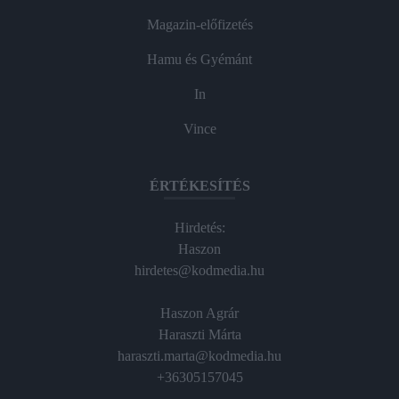
Magazin-előfizetés
Hamu és Gyémánt
In
Vince
ÉRTÉKESÍTÉS
Hirdetés:
Haszon
hirdetes@kodmedia.hu
Haszon Agrár
Haraszti Márta
haraszti.marta@kodmedia.hu
+36305157045