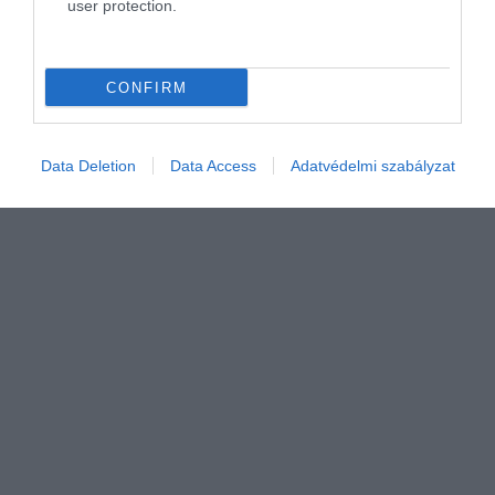
user protection.
TUDÁS
Tetszik vagy sem, a kriptovaluták teljesen
felforgatják a pénzügyi világot
CONFIRM
A Bitcoin-őrület nagy nyertesei a rendszert kiszolgáló digitális
pénztárcákat és kereskedelmi platformokat működtető vállalatok.
Data Deletion
Data Access
Adatvédelmi szabályzat
A bődületes bevételek mellett egyre többen kerülnek tőzsdére is.