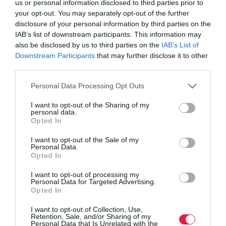
us or personal information disclosed to third parties prior to
your opt-out. You may separately opt-out of the further
disclosure of your personal information by third parties on the
IAB’s list of downstream participants. This information may
also be disclosed by us to third parties on the
IAB’s List of
Downstream Participants
that may further disclose it to other
third parties.
Please note that this website/app uses one or more Google
Personal Data Processing Opt Outs
services and may gather and store information including but
not limited to your visit or usage behaviour. You may click to
I want to opt-out of the Sharing of my
personal data.
grant or deny consent to Google and its third-party tags to
Opted In
use your data for below specified purposes in below Google
consent section.
I want to opt-out of the Sale of my
FORINT
Personal Data.
Opted In
Így kalkulálj, ha ma vennél eurót a pénzváltóknál
I want to opt-out of processing my
Personal Data for Targeted Advertising.
Gyengült reggelre a forint a főbb devizákkal szemben a szerda
Opted In
délutáni jegyzéséhez képest a nemzetközi
devizakereskedelemben. Ha ma vennél például eurót
I want to opt-out of Collection, Use,
Retention, Sale, and/or Sharing of my
vésztartaléknak, dugipénznek a külföldi…
Personal Data that Is Unrelated with the