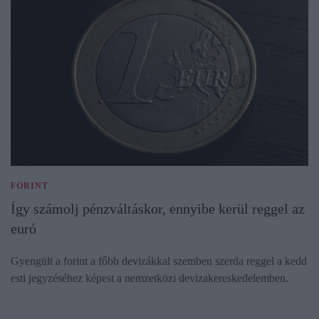
FORINT
Így számolj pénzváltáskor, ennyibe kerül reggel az
euró
Gyengült a forint a főbb devizákkal szemben szerda reggel a kedd
esti jegyzéséhez képest a nemzetközi devizakereskedelemben.