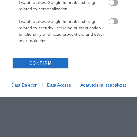
I want to allow Google to enable storage
related to personalization.
I want to allow Google to enable storage
related to security, including authentication
functionality and fraud prevention, and other
user protection.
FORINT
Ma vennél eurót a pénzváltóknál a nyaralásra? Így
számolj
CONFIRM
Gyengült a forint kedd reggel a főbb devizákkal szemben hétfő
estéhez képest a nemzetközi devizakereskedelemben.
Data Deletion
Data Access
Adatvédelmi szabályzat