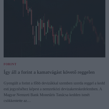
FORINT
Így áll a forint a kamatvágást követő reggelen
Gyengült a forint a főbb devizákkal szemben szerda reggel a kedd
esti jegyzéséhez képest a nemzetközi devizakereskedelemben. A
Magyar Nemzeti Bank Monetáris Tanácsa kedden ismét
csökkentette az…