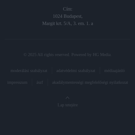
Cím:
1024 Budapest,
Margit krt. 5/A, 3. em. 1. a
© 2025 All rights reserved. Powered by
HG Media
.
moderálási szabályzat
adatvédelmi szabályzat
médiaajánló
impresszum
ászf
akadálymentességi megfelelőségi nyilatkozat
Lap tetejére