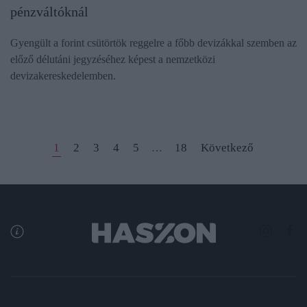
pénzváltóknál
Gyengült a forint csütörtök reggelre a főbb devizákkal szemben az
előző délutáni jegyzéséhez képest a nemzetközi
devizakereskedelemben.
1
2
3
4
5
18
Következő
…