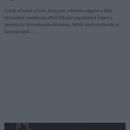
Lefelé mozdult a forint árfolyama csütörtök reggelre a főbb
devizákkal szemben az előző délutáni jegyzéséhez képest a
nemzetközi devizakereskedelemben. Mától ismét emelkedik az
üzemanyagok…