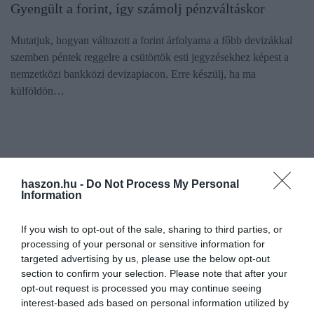
Gyengült a forint, így számolj pénzváltáskor
Mutatjuk, hogyan változott a forint árfolyama a főbb devizákkal
szemben péntek reggelre a csütörtök esti jegyzésekhez képest a
nemzetközi bankközi devizapiacon. Erre készülj, ha ma
külföldön…
haszon.hu -
Do Not Process My Personal
Information
If you wish to opt-out of the sale, sharing to third parties, or
processing of your personal or sensitive information for
targeted advertising by us, please use the below opt-out
section to confirm your selection. Please note that after your
opt-out request is processed you may continue seeing
interest-based ads based on personal information utilized by