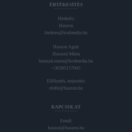
ÉRTÉKESÍTÉS
Hirdetés:
Haszon
hirdetes@kodmedia.hu
Haszon Agrár
Haraszti Márta
haraszti.marta@kodmedia.hu
+36305157045
Előfizetés, terjesztés:
elofiz@haszon.hu
KAPCSOLAT
Email:
haszon@haszon.hu