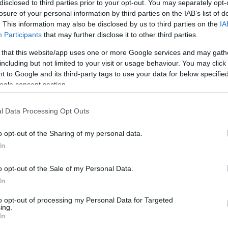
disclosed to third parties prior to your opt-out. You may separately opt-
losure of your personal information by third parties on the IAB’s list of
. This information may also be disclosed by us to third parties on the
IA
Participants
that may further disclose it to other third parties.
 that this website/app uses one or more Google services and may gath
including but not limited to your visit or usage behaviour. You may click 
 to Google and its third-party tags to use your data for below specifi
ogle consent section.
l Data Processing Opt Outs
o opt-out of the Sharing of my personal data.
In
o opt-out of the Sale of my Personal Data.
Így szerezte vissza bőröndjét a leleményes utazó
In
to opt-out of processing my Personal Data for Targeted
ing.
Egy írországi utas kizárólag azért vett egy újabb repjegyet, hogy
In
bejusson a dublini repülőtérre, és megkeresse az egy hete késő