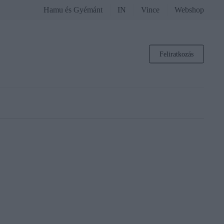
Hamu és Gyémánt
IN
Vince
Webshop
Feliratkozás