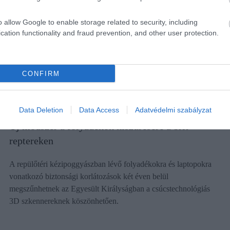
o allow Google to enable storage related to security, including
cation functionality and fraud prevention, and other user protection.
CONFIRM
Data Deletion
Data Access
Adatvédelmi szabályzat
VILÁG
​Új módszer a folyadékok kiszűrésére a brit
reptereken
A repülőtéri kézipoggyászban lévő folyadékokra és laptopokra
vonatkozó biztonsági korlátozások két éven belül
megszűnhetnek az Egyesült Királyságban a csúcstechnológiás
3D szkennereknek köszönhetően.