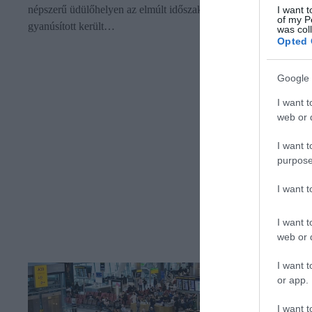
népszerű üdülőhelyen az elmúlt időszakban. Összesen 34
I want t
of my P
gyanúsított került…
was col
Opted 
Google 
I want t
web or d
I want t
purpose
I want 
I want t
web or d
I want t
or app.
I want t