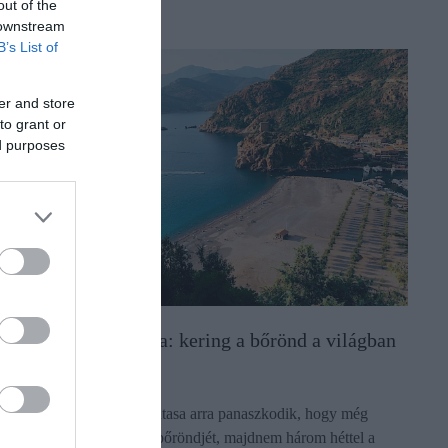
out of the
 downstream
B’s List of
er and store
to grant or
ed purposes
Vakációzok rémálma: kering a bőrönd a világban
A British Airways egyik utasa arra panaszkodik, hogy még
mindig nem kapta meg a bőröndjét, majdnem három héttel a