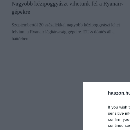
Nagyobb kézipoggyászt vihetünk fel a Ryanair-
gépekre
Szeptembertől 20 százalékkal nagyobb kézipoggyászt lehet
felvinni a Ryanair légitársaság gépeire. EU-s döntés áll a
háttérben.
haszon.h
If you wish 
sensitive in
confirm you
continue se