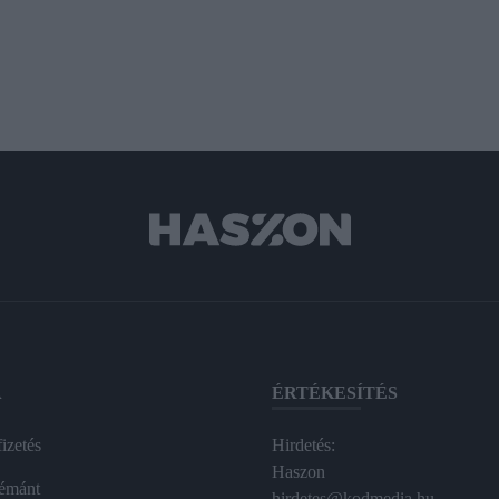
A
ÉRTÉKESÍTÉS
izetés
Hirdetés:
Haszon
émánt
hirdetes@kodmedia.hu