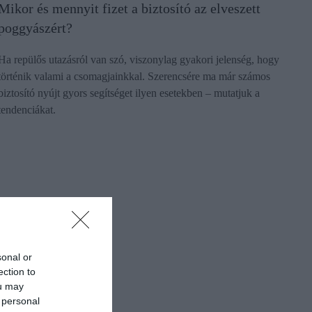
Mikor és mennyit fizet a biztosító az elveszett
poggyászért?
Ha repülős utazásról van szó, viszonylag gyakori jelenség, hogy
történik valami a csomagjainkkal. Szerencsére ma már számos
biztosító nyújt gyors segítséget ilyen esetekben – mutatjuk a
tendenciákat.
sonal or
ection to
ou may
 personal