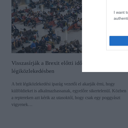
I want t
authenti
Visszasírják a Brexit előtti időket a brit
légiközlekedésben
A brit légiközlekedési iparág vezetői el akarják érni, hogy
külföldieket is alkalmazhassanak, egyelőre sikertelenül. Közben
a reptereken azt kérik az utasoktól, hogy csak egy poggyászt
vigyenek…