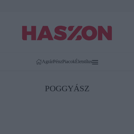
Agrár
Pénz
Piacok
Életstílus
POGGYÁSZ