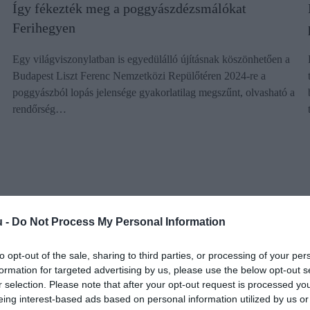
Így fékezték meg a poggyászdézsmálókat
Ferihegyen
Egy világviszonylatban is egyedülálló újításnak köszönhetően a
Budapest Liszt Ferenc Nemzetközi Repülőtéren 2024-re a
poggyászból lopás jelensége gyakorlatilag megszűnt, olvasható a
rendőrség…
u -
Do Not Process My Personal Information
to opt-out of the sale, sharing to third parties, or processing of your per
formation for targeted advertising by us, please use the below opt-out s
r selection. Please note that after your opt-out request is processed y
eing interest-based ads based on personal information utilized by us or