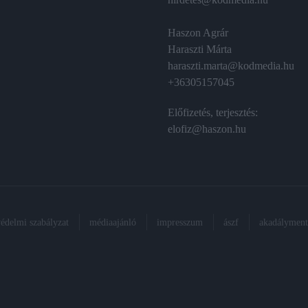
Haszon Agrár
Haraszti Márta
haraszti.marta@kodmedia.hu
+36305157045
Előfizetés, terjesztés:
elofiz@haszon.hu
védelmi szabályzat
médiaajánló
impresszum
ászf
akadálymente