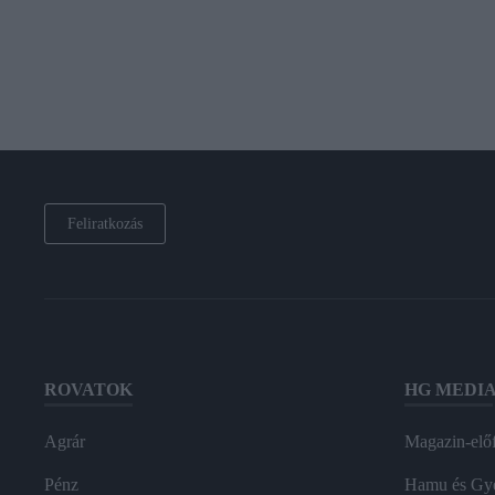
Feliratkozás
ROVATOK
HG MEDI
Agrár
Magazin-előf
Pénz
Hamu és Gy