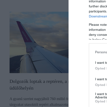
information 
further disc
participants
Downstream 
Please note
information 
deny consent
in below Go
Persona
I want t
Opted 
I want t
Dolgozók loptak a reptéren, a magyarok kedvelt
Opted 
üdülőhelyén
I want 
Advertis
A gyanú szerint nagyjából 760 millió forint értékben loptak
Opted 
tárgyakat utasoktól reptéri alkalmazottak a magyarok körében is