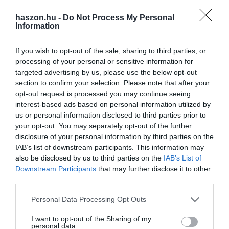
haszon.hu -
Do Not Process My Personal
Information
If you wish to opt-out of the sale, sharing to third parties, or
processing of your personal or sensitive information for
PIACOK
targeted advertising by us, please use the below opt-out
Élt 174 évet, megszünteti ezt a szolgáltatást a
section to confirm your selection. Please note that after your
Magyar Posta
opt-out request is processed you may continue seeing
interest-based ads based on personal information utilized by
A Magyar Posta 2021. április 30-tól kivezeti portfóliójából a
us or personal information disclosed to third parties prior to
your opt-out. You may separately opt-out of the further
belföldi távirat és Posta-Világfax szolgáltatásokat. A távirat iránti
disclosure of your personal information by third parties on the
igény az elmúlt évtizedben jelentősen csökkent, számos európai…
IAB’s list of downstream participants. This information may
also be disclosed by us to third parties on the
IAB’s List of
Downstream Participants
that may further disclose it to other
third parties.
Please note that this website/app uses one or more Google
Personal Data Processing Opt Outs
services and may gather and store information including but
not limited to your visit or usage behaviour. You may click to
I want to opt-out of the Sharing of my
personal data.