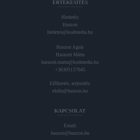
ÉRTÉKESÍTÉS
Hirdetés:
Haszon
hirdetes@kodmedia.hu
Haszon Agrár
Haraszti Márta
haraszti.marta@kodmedia.hu
+36305157045
Előfizetés, terjesztés:
elofiz@haszon.hu
KAPCSOLAT
Email:
haszon@haszon.hu