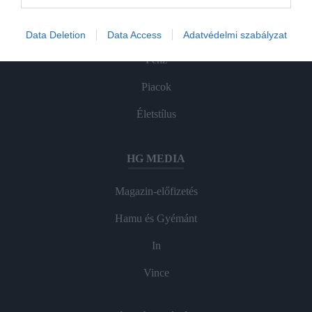
Agrár
Data Deletion
Data Access
Adatvédelmi szabályzat
Pénz
Piacok
Életstílus
HG MEDIA
Magazin-előfizetés
Hamu és Gyémánt
In
Vince