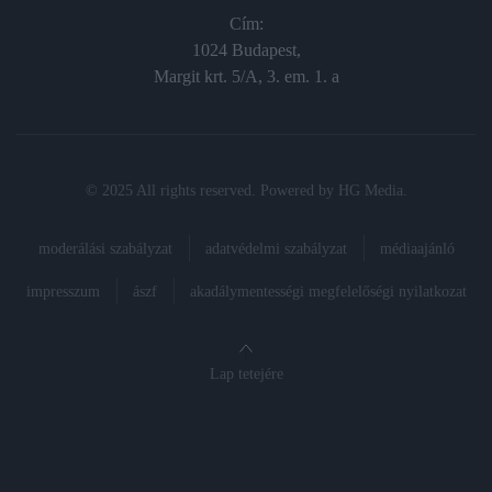
Cím:
1024 Budapest,
Margit krt. 5/A, 3. em. 1. a
© 2025 All rights reserved. Powered by
HG Media
.
moderálási szabályzat
adatvédelmi szabályzat
médiaajánló
impresszum
ászf
akadálymentességi megfelelőségi nyilatkozat
Lap tetejére