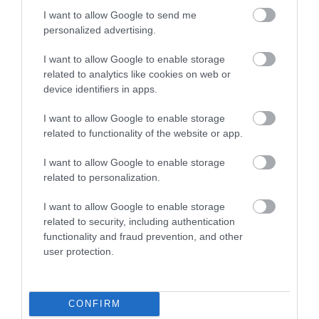
Stabil alapokon – A KITE kalászos portfóliója
I want to allow Google to send me
personalized advertising.
A KITE Zrt. által ajánlott nagy termőképességű malmi, illetve
takarmányminőséget adó búzafajták és hibridek, valamint a
I want to allow Google to enable storage
related to analytics like cookies on web or
prémium minőséget biztosító fajták genetikailag rendelkeznek
device identifiers in apps.
azon…
I want to allow Google to enable storage
related to functionality of the website or app.
I want to allow Google to enable storage
related to personalization.
I want to allow Google to enable storage
related to security, including authentication
functionality and fraud prevention, and other
user protection.
CONFIRM
ROVATOK