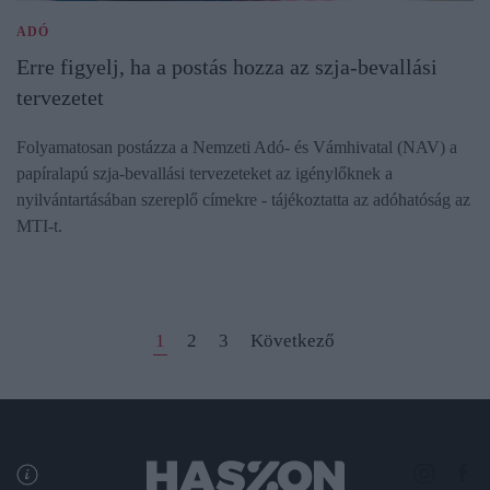
ADÓ
Erre figyelj, ha a postás hozza az szja-bevallási
tervezetet
Folyamatosan postázza a Nemzeti Adó- és Vámhivatal (NAV) a
papíralapú szja-bevallási tervezeteket az igénylőknek a
nyilvántartásában szereplő címekre - tájékoztatta az adóhatóság az
MTI-t.
1
2
3
Következő