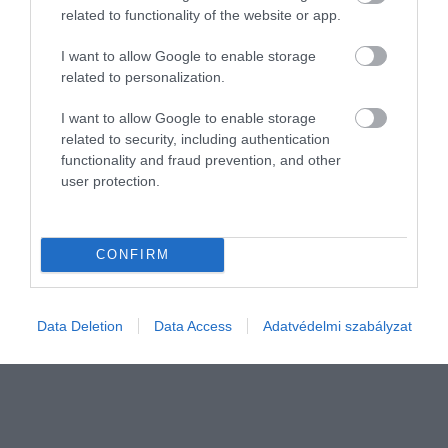
related to functionality of the website or app.
I want to allow Google to enable storage
related to personalization.
I want to allow Google to enable storage
related to security, including authentication
functionality and fraud prevention, and other
REZSI
user protection.
Ennyivel emeli árait a Magyar Posta
Drágul a sima, az elsőbbségi levélfeladás valamint az ajánlott és a
CONFIRM
tértivevény többletszolgáltatás is.
Data Deletion
Data Access
Adatvédelmi szabályzat