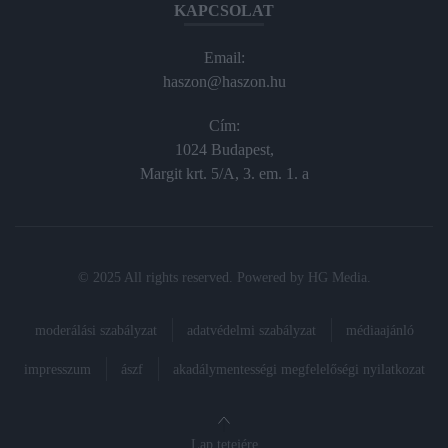
KAPCSOLAT
Email:
haszon@haszon.hu
Cím:
1024 Budapest,
Margit krt. 5/A, 3. em. 1. a
© 2025 All rights reserved. Powered by
HG Media
.
moderálási szabályzat
adatvédelmi szabályzat
médiaajánló
impresszum
ászf
akadálymentességi megfelelőségi nyilatkozat
Lap tetejére