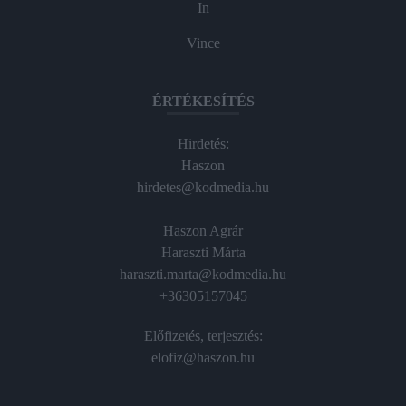
In
Vince
ÉRTÉKESÍTÉS
Hirdetés:
Haszon
hirdetes@kodmedia.hu
Haszon Agrár
Haraszti Márta
haraszti.marta@kodmedia.hu
+36305157045
Előfizetés, terjesztés:
elofiz@haszon.hu