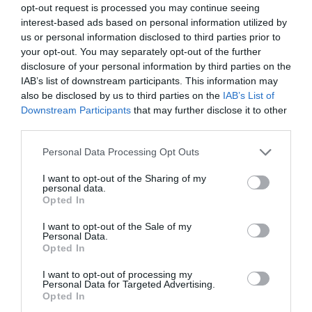
opt-out request is processed you may continue seeing
interest-based ads based on personal information utilized by
us or personal information disclosed to third parties prior to
your opt-out. You may separately opt-out of the further
disclosure of your personal information by third parties on the
IAB’s list of downstream participants. This information may
also be disclosed by us to third parties on the
IAB’s List of
Downstream Participants
that may further disclose it to other
third parties.
Please note that this website/app uses one or more Google
Personal Data Processing Opt Outs
services and may gather and store information including but
not limited to your visit or usage behaviour. You may click to
I want to opt-out of the Sharing of my
personal data.
grant or deny consent to Google and its third-party tags to
Opted In
VILÁG
use your data for below specified purposes in below Google
Megszűnhet a postai levélküldés - itt már
consent section.
I want to opt-out of the Sale of my
Personal Data.
felhagytak vele
Opted In
A PostNord, a dán állami postaszolgáltató bejelentette: 2025
I want to opt-out of processing my
Personal Data for Targeted Advertising.
végén megszüntetik a hagyományos levelek kézbesítését. A
Opted In
döntést azzal indokolják, hogy a levélforgalom 90 százalékkal