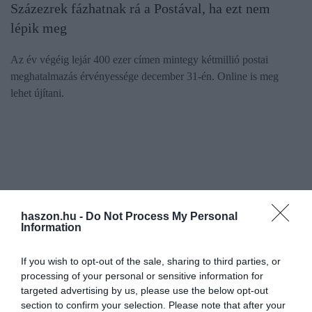
Százezrek fázhatnak rá a Postával, ha ezt nem
lépik meg
Az év végéig lejár 400 ezer címen mintegy kétmillió postai
meghatalmazás érvényessége december 31-én. Online is meg
lehet újítani.
haszon.hu -
Do Not Process My Personal
Information
If you wish to opt-out of the sale, sharing to third parties, or
processing of your personal or sensitive information for
targeted advertising by us, please use the below opt-out
section to confirm your selection. Please note that after your