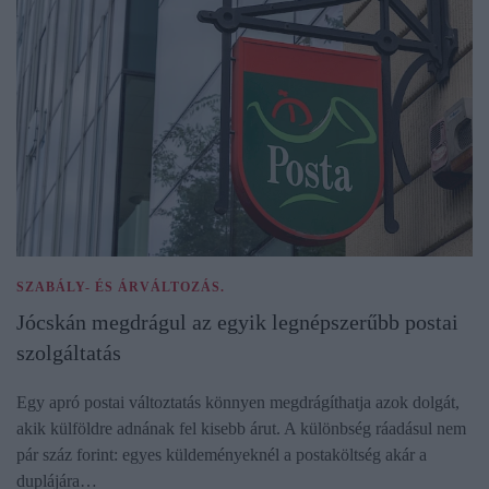
SZABÁLY- ÉS ÁRVÁLTOZÁS.
Jócskán megdrágul az egyik legnépszerűbb postai
szolgáltatás
Egy apró postai változtatás könnyen megdrágíthatja azok dolgát,
akik külföldre adnának fel kisebb árut. A különbség ráadásul nem
pár száz forint: egyes küldeményeknél a postaköltség akár a
duplájára…