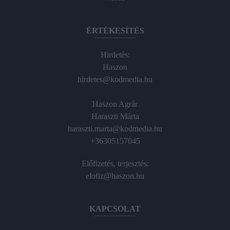
ÉRTÉKESÍTÉS
Hirdetés:
Haszon
hirdetes@kodmedia.hu
Haszon Agrár
Haraszti Márta
haraszti.marta@kodmedia.hu
+36305157045
Előfizetés, terjesztés:
elofiz@haszon.hu
KAPCSOLAT