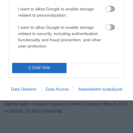
I want to allow Google to enable storage
related to personalization.
I want to allow Google to enable storage
related to security, including authentication
functionality and fraud prevention, and other
user protection.
ÉLETSTÍLUS
CONFIRM
Itt állunk világ legboldogabb országainak
rangsorában
Data Deletion
Data Access
Adatvédelmi szabályzat
Magyarország öt helyet rontva a 74. helyen végzett a világ
legboldogabb országait rangsoroló World Happiness Report 2026-
os listáján. Az élen Finnország.