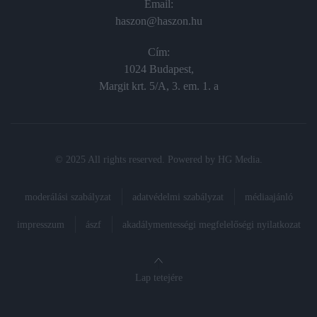
Email:
haszon@haszon.hu
Cím:
1024 Budapest,
Margit krt. 5/A, 3. em. 1. a
© 2025 All rights reserved. Powered by
HG Media
.
moderálási szabályzat
adatvédelmi szabályzat
médiaajánló
impresszum
ászf
akadálymentességi megfelelőségi nyilatkozat
Lap tetejére