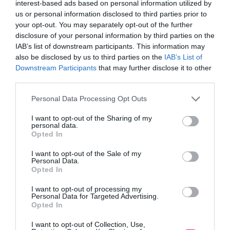
interest-based ads based on personal information utilized by
us or personal information disclosed to third parties prior to
your opt-out. You may separately opt-out of the further
disclosure of your personal information by third parties on the
IAB’s list of downstream participants. This information may
also be disclosed by us to third parties on the
IAB’s List of
Downstream Participants
that may further disclose it to other
third parties.
Please note that this website/app uses one or more Google
Personal Data Processing Opt Outs
services and may gather and store information including but
not limited to your visit or usage behaviour. You may click to
I want to opt-out of the Sharing of my
personal data.
grant or deny consent to Google and its third-party tags to
Opted In
use your data for below specified purposes in below Google
consent section.
I want to opt-out of the Sale of my
Personal Data.
Opted In
I want to opt-out of processing my
Personal Data for Targeted Advertising.
RANGLISTA
Opted In
Ez a világ 10 leggazdagabb országa
I want to opt-out of Collection, Use,