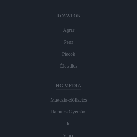
ROVATOK
Agrár
Pénz
Piacok
Életstílus
HG MEDIA
Magazin-előfizetés
Hamu és Gyémánt
In
Vince