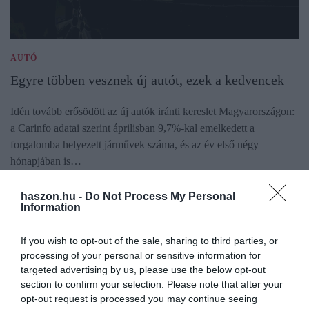
AUTÓ
Egyre többen vesznek új autót, ezek a kedvencek
Idén tovább erősödött az új autók iránti kereslet Magyarországon:
a Carinfo adatai szerint áprilisban 9,7%-kal emelkedett a
forgalomba helyezett járművek száma, és az év első négy
hónapjában is…
haszon.hu -
Do Not Process My Personal
Information
If you wish to opt-out of the sale, sharing to third parties, or
processing of your personal or sensitive information for
targeted advertising by us, please use the below opt-out
section to confirm your selection. Please note that after your
opt-out request is processed you may continue seeing