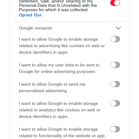
Retention, Sale, and/or Sharing of my
Personal Data that Is Unrelated with the
Itt egy új toplista a világ országairól. Ezekben az államokban a
Purposes for which it was collected.
lakosok többsége ténylegesen érzi a jólétet, szemben azokkal az
Opted Out
államokkal, ahol a vagyon csak kevesek kezében összpontosul.
Google consents
I want to allow Google to enable storage
related to advertising like cookies on web or
device identifiers in apps.
I want to allow my user data to be sent to
Google for online advertising purposes.
I want to allow Google to send me
personalized advertising.
I want to allow Google to enable storage
related to analytics like cookies on web or
device identifiers in apps.
I want to allow Google to enable storage
related to functionality of the website or app.