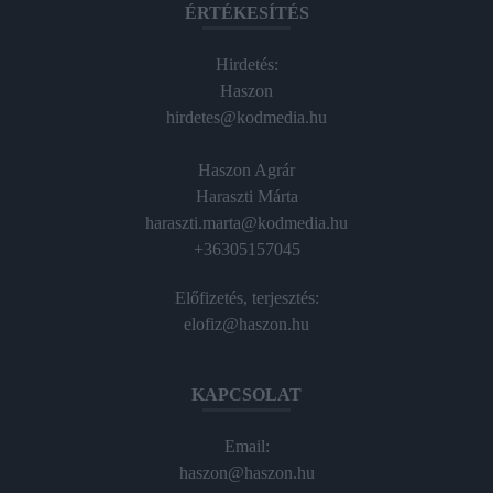
ÉRTÉKESÍTÉS
Hirdetés:
Haszon
hirdetes@kodmedia.hu
Haszon Agrár
Haraszti Márta
haraszti.marta@kodmedia.hu
+36305157045
Előfizetés, terjesztés:
elofiz@haszon.hu
KAPCSOLAT
Email:
haszon@haszon.hu