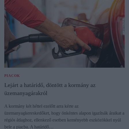
PIACOK
Lejárt a határidő, döntött a kormány az
üzemanyagárakról
A kormány két héttel ezelőtt arra kérte az
üzemanyagkereskedőket, hogy önkéntes alapon igazítsák áraikat a
régiós átlaghoz, ellenkező esetben keményebb eszközökkel nyúl
bele a piacba. A határidő…