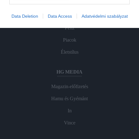
ROVATOK
Agrár
Data Deletion
Data Access
Adatvédelmi szabályzat
Pénz
Piacok
Életstílus
HG MEDIA
Magazin-előfizetés
Hamu és Gyémánt
In
Vince