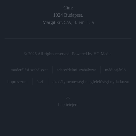
Cím:
1024 Budapest,
Margit krt. 5/A, 3. em. 1. a
© 2025 All rights reserved. Powered by
HG Media
.
moderálási szabályzat
adatvédelmi szabályzat
médiaajánló
impresszum
ászf
akadálymentességi megfelelőségi nyilatkozat
Lap tetejére