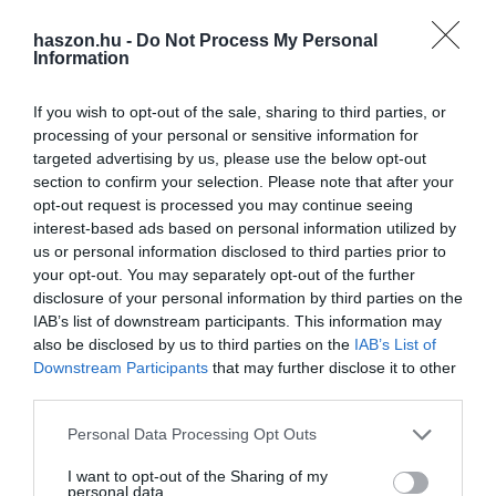
haszon.hu -
Do Not Process My Personal
Information
If you wish to opt-out of the sale, sharing to third parties, or
processing of your personal or sensitive information for
targeted advertising by us, please use the below opt-out
DEVIZA
section to confirm your selection. Please note that after your
Kezd magához térni a forint a keddi esés után
opt-out request is processed you may continue seeing
interest-based ads based on personal information utilized by
Erősödött kissé a forint szerda reggelre az előző esti jegyzéséhez
us or personal information disclosed to third parties prior to
your opt-out. You may separately opt-out of the further
képest a főbb devizákkal szemben a nemzetközi
disclosure of your personal information by third parties on the
devizakereskedelemben.
IAB’s list of downstream participants. This information may
also be disclosed by us to third parties on the
IAB’s List of
Downstream Participants
that may further disclose it to other
third parties.
Please note that this website/app uses one or more Google
Personal Data Processing Opt Outs
services and may gather and store information including but
not limited to your visit or usage behaviour. You may click to
I want to opt-out of the Sharing of my
personal data.