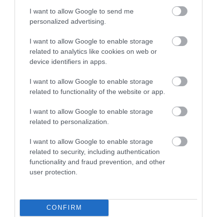
Beköszöntött a Mekkmesterek aranykora az
I want to allow Google to send me
építőiparban?
personalized advertising.
Hatalmas az érdeklődés a januárban elindított otthonfelújítási
I want to allow Google to enable storage
related to analytics like cookies on web or
program iránt. A hirtelen megnövekedett kereslet miatt egyre több
device identifiers in apps.
az amatőr kivitelező a piacon. Mit lehet tenni?
I want to allow Google to enable storage
related to functionality of the website or app.
I want to allow Google to enable storage
related to personalization.
I want to allow Google to enable storage
related to security, including authentication
functionality and fraud prevention, and other
user protection.
CONFIRM