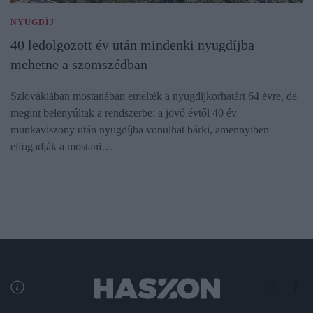
NYUGDÍJ
40 ledolgozott év után mindenki nyugdíjba
mehetne a szomszédban
Szlovákiában mostanában emelték a nyugdíjkorhatárt 64 évre, de
megint belenyúltak a rendszerbe: a jövő évtől 40 év
munkaviszony után nyugdíjba vonulhat bárki, amennyiben
elfogadják a mostani…