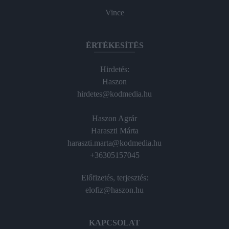
Vince
ÉRTÉKESÍTÉS
Hirdetés:
Haszon
hirdetes@kodmedia.hu
Haszon Agrár
Haraszti Márta
haraszti.marta@kodmedia.hu
+36305157045
Előfizetés, terjesztés:
elofiz@haszon.hu
KAPCSOLAT