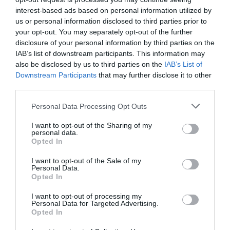
interest-based ads based on personal information utilized by
us or personal information disclosed to third parties prior to
your opt-out. You may separately opt-out of the further
disclosure of your personal information by third parties on the
IAB’s list of downstream participants. This information may
also be disclosed by us to third parties on the
IAB’s List of
Downstream Participants
that may further disclose it to other
third parties.
Please note that this website/app uses one or more Google
Personal Data Processing Opt Outs
services and may gather and store information including but
not limited to your visit or usage behaviour. You may click to
I want to opt-out of the Sharing of my
personal data.
grant or deny consent to Google and its third-party tags to
Opted In
use your data for below specified purposes in below Google
ADÓ
consent section.
I want to opt-out of the Sale of my
Igazságtalan a jelenlegi adórendszer,
Personal Data.
Opted In
megreformálná az EU
I want to opt-out of processing my
Az adórendszerek teljes átalakítására fogalmazott meg ajánlásokat
Personal Data for Targeted Advertising.
Opted In
az Európai Bizottság (EB). A javaslataik között szerepel például
rendszeres ingatlanadó bevezetése (vagy a meglévők növelése)…