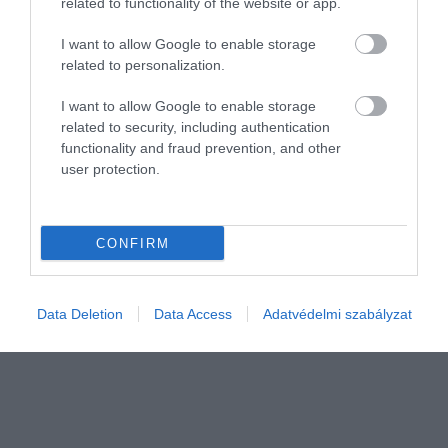
related to functionality of the website or app.
I want to allow Google to enable storage
related to personalization.
I want to allow Google to enable storage
related to security, including authentication
functionality and fraud prevention, and other
VILÁG
user protection.
A lengyelek megkapják az EU-tól a nekik járó 137
milliárd eurót
CONFIRM
Jövő héten döntés születik a Lengyelországnak járó, összesen 137
milliárd euró értékű uniós eszköz lehívásának megkezdéséről -
jelentette be Ursula von der Leyen, az Európai Bizottság (EB)
Data Deletion
Data Access
Adatvédelmi szabályzat
elnöke…