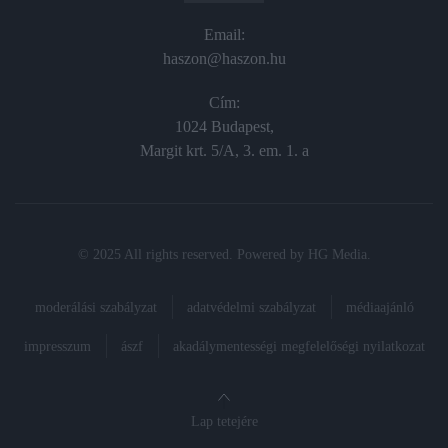
Email:
haszon@haszon.hu
Cím:
1024 Budapest,
Margit krt. 5/A, 3. em. 1. a
© 2025 All rights reserved. Powered by
HG Media
.
moderálási szabályzat
adatvédelmi szabályzat
médiaajánló
impresszum
ászf
akadálymentességi megfelelőségi nyilatkozat
Lap tetejére