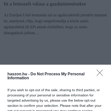
Itt a brüsszeli válasz a gazdatüntetésekre
Az Európai Unió bemutatta azt az agrárszakértői jelentést mutatott
be, amelynek célja, hogy megreformálja a közös uniós
agrárpolitikát (KAP) annak érdekében, hogy az uniós
támogatások jobban…
haszon.hu -
Do Not Process My Personal
Information
If you wish to opt-out of the sale, sharing to third parties, or
processing of your personal or sensitive information for
targeted advertising by us, please use the below opt-out
section to confirm your selection. Please note that after your
opt-out request is processed you may continue seeing