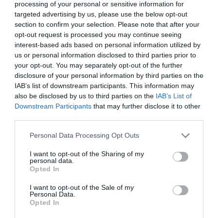
processing of your personal or sensitive information for
targeted advertising by us, please use the below opt-out
section to confirm your selection. Please note that after your
opt-out request is processed you may continue seeing
interest-based ads based on personal information utilized by
us or personal information disclosed to third parties prior to
your opt-out. You may separately opt-out of the further
disclosure of your personal information by third parties on the
IAB’s list of downstream participants. This information may
also be disclosed by us to third parties on the
IAB’s List of
Downstream Participants
that may further disclose it to other
third parties.
Please note that this website/app uses one or more Google
Personal Data Processing Opt Outs
services and may gather and store information including but
not limited to your visit or usage behaviour. You may click to
I want to opt-out of the Sharing of my
personal data.
grant or deny consent to Google and its third-party tags to
Opted In
use your data for below specified purposes in below Google
consent section.
I want to opt-out of the Sale of my
BANK
Personal Data.
Magyar számlát kapnak az új revolutosok, a régiek
Opted In
még kicsit várhatnak