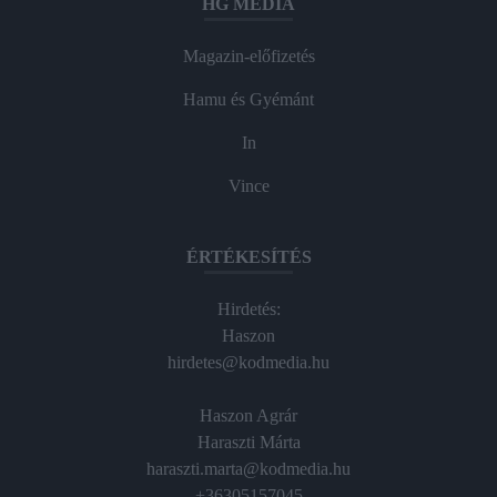
HG MEDIA
Magazin-előfizetés
Hamu és Gyémánt
In
Vince
ÉRTÉKESÍTÉS
Hirdetés:
Haszon
hirdetes@kodmedia.hu
Haszon Agrár
Haraszti Márta
haraszti.marta@kodmedia.hu
+36305157045