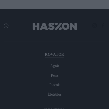
ROVATOK
Agrár
Pénz
Piacok
Életstílus