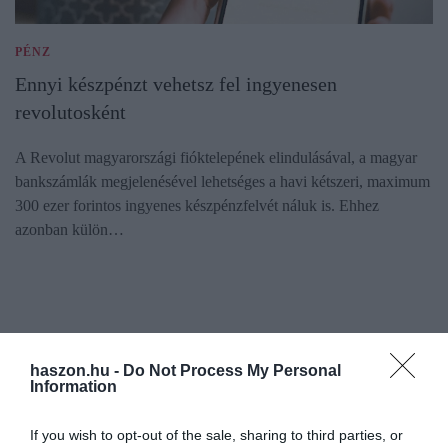
PÉNZ
Ennyi készpénzt vehetsz fel ingyenesen
revolutosként
A Revolut magyarországi fióktelepének elindulásával, a magyar
bankszámlák megjelenésével lehetséges a havi kétszeri, maximum
300 ezer forintos ingyenes készpénzfelvét náluk is. Ehhez
azonban külön…
haszon.hu -
Do Not Process My Personal
Information
If you wish to opt-out of the sale, sharing to third parties, or