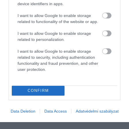
device identifiers in apps.
I want to allow Google to enable storage
related to functionality of the website or app.
I want to allow Google to enable storage
related to personalization.
I want to allow Google to enable storage
related to security, including authentication
functionality and fraud prevention, and other
user protection.
PÉNZ
Magyarosodó Revolut - mi változik?
CONFIRM
Bejelentette a Revolut, hogy magyar ügyfeleit fokozatosan a
magyar fióktelepe alá hozza be. Mi változik ezzel és miként
Data Deletion
Data Access
Adatvédelmi szabályzat
változnak emiatt a díjak?