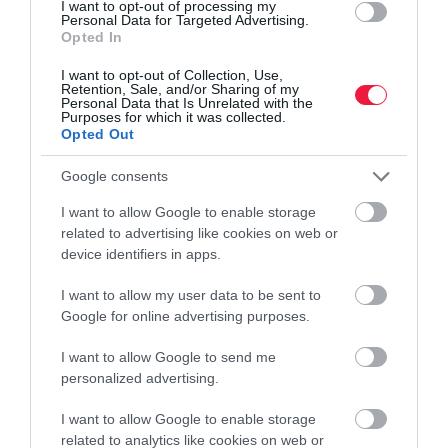
I want to opt-out of processing my
Personal Data for Targeted Advertising.
Opted In
A Revolut megkezdte a hazai bankszámlaszámok kiosztását, ám
meglepő módon az új ügyfelek előnyt élveznek a meglévő, több
I want to opt-out of Collection, Use,
Retention, Sale, and/or Sharing of my
mint kétmilliós táborral szemben, akik így átmenetileg
Personal Data that Is Unrelated with the
mentesülnek a hazai…
Purposes for which it was collected.
Opted Out
Google consents
I want to allow Google to enable storage
related to advertising like cookies on web or
device identifiers in apps.
I want to allow my user data to be sent to
Google for online advertising purposes.
I want to allow Google to send me
personalized advertising.
I want to allow Google to enable storage
related to analytics like cookies on web or