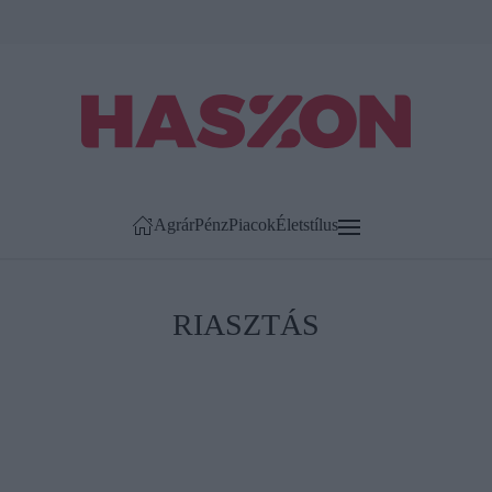
Agrár
Pénz
Piacok
Életstílus
RIASZTÁS