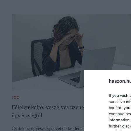
haszon.h
If you wish 
JOG
sensitive in
Félelemkeltő, veszélyes üzenetek, riasztás az
confirm you
continue se
ügyészségtől
information 
further disc
Csalók az ügyészség nevében küldenek e-mailt