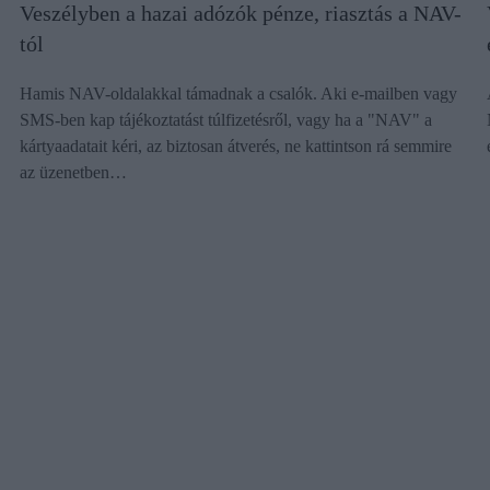
Veszélyben a hazai adózók pénze, riasztás a NAV-
tól
Hamis NAV-oldalakkal támadnak a csalók. Aki e-mailben vagy
SMS-ben kap tájékoztatást túlfizetésről, vagy ha a "NAV" a
kártyaadatait kéri, az biztosan átverés, ne kattintson rá semmire
az üzenetben…