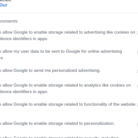
Out
consents
o allow Google to enable storage related to advertising like cookies on
evice identifiers in apps.
o allow my user data to be sent to Google for online advertising
s.
to allow Google to send me personalized advertising.
PÉNZ
Riasztás az OTP-től: új, ravaszabb módszerre
o allow Google to enable storage related to analytics like cookies on
evice identifiers in apps.
váltottak a csalók
o allow Google to enable storage related to functionality of the website
A csalók egyre kifinomultabb módszereket alkalmaznak a banki
ügyfelek pénzének lenyúlására. Az OTP Bank most egy új
veszélyre figyelmeztet, ami túlmutat a primitív telefonos
o allow Google to enable storage related to personalization.
riogatáson vagy a könnyen…
o allow Google to enable storage related to security, including