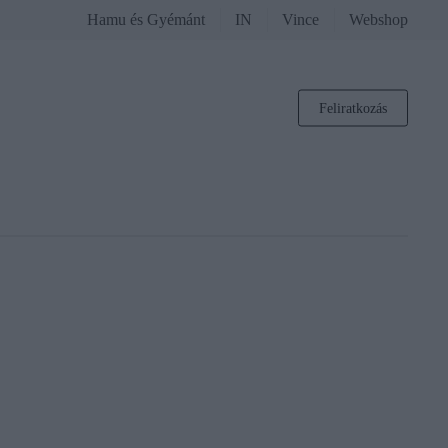
Hamu és Gyémánt
IN
Vince
Webshop
Feliratkozás