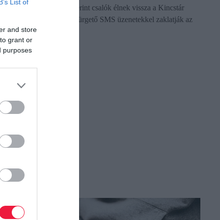
B’s List of
appban. A tájékoztatás szerint csalók élnek vissza a Kincstár
nevével, adategyeztetést sürgető SMS üzenetekkel zaklatják az
er and store
ügyfeleket…
to grant or
ed purposes