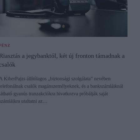
PÉNZ
Riasztás a jegybanktól, két új fronton támadnak a
csalók
A KiberPajzs állítólagos „biztonsági szolgálata” nevében
telefonálnak csalók magánszemélyeknek, és a bankszámláiknál
látható gyanús tranzakciókra hivatkozva próbálják saját
számláikra utaltatni az…