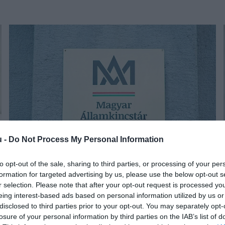
u -
Do Not Process My Personal Information
to opt-out of the sale, sharing to third parties, or processing of your per
PÉNZ
formation for targeted advertising by us, please use the below opt-out s
Veszélyben az értékpapírszámlások, riasztás az
r selection. Please note that after your opt-out request is processed y
eing interest-based ads based on personal information utilized by us or
Államkincstártól
disclosed to third parties prior to your opt-out. You may separately opt-
losure of your personal information by third parties on the IAB’s list of
Adathalász e-mailben csalók élnek vissza a Magyar