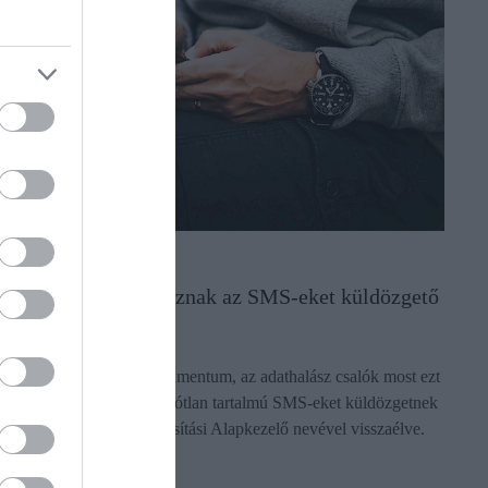
JOG
A TAJ-kártyákra utaznak az SMS-eket küldözgető
csalók
A TAJ-kártya fontos dokumentum, az adathalász csalók most ezt
próbálják kihasználni. Valótlan tartalmú SMS-eket küldözgetnek
a Nemzeti Egészségbiztosítási Alapkezelő nevével visszaélve.
Mutatjuk, mi…