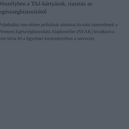
Veszélyben a TAJ-kártyások, riasztás az
egészségbiztosítótól
Adathalász sms-ekben próbálnak adatokat kicsalni ismeretlenek a
Nemzeti Egészségbiztosítási Alapkezelőre (NEAK) hivatkozva -
erre hívta fel a figyelmet közleményében a szervezet.