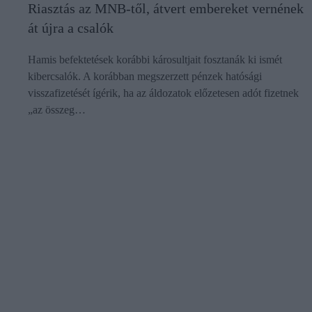
Riasztás az MNB-től, átvert embereket vernének
át újra a csalók
Hamis befektetések korábbi károsultjait fosztanák ki ismét
kibercsalók. A korábban megszerzett pénzek hatósági
visszafizetését ígérik, ha az áldozatok előzetesen adót fizetnek
„az összeg…