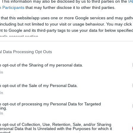
. This information may also be disclosed by us to third parties on the
IA
Államkincstár (MÁK) nevével - közölte a szervezet. Erre figyelj,
Participants
that may further disclose it to other third parties.
így védd ki a támadást.
 that this website/app uses one or more Google services and may gath
including but not limited to your visit or usage behaviour. You may click 
 to Google and its third-party tags to use your data for below specifi
ogle consent section.
l Data Processing Opt Outs
o opt-out of the Sharing of my personal data.
In
o opt-out of the Sale of my Personal Data.
In
to opt-out of processing my Personal Data for Targeted
ing.
In
o opt-out of Collection, Use, Retention, Sale, and/or Sharing
ersonal Data that Is Unrelated with the Purposes for which it
lected.