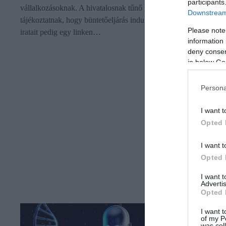
participants
vállalkozásoknak. A hivatalosnak tűnő üzenetben arról
Downstream 
tájékoztatnak, hogy büntetőeljárás indult a cég ellen, az eljárás
Please note
iratait pedig egy linken…
information 
deny consent
in below Go
Persona
I want t
Opted 
I want t
Opted 
I want 
Advertis
Opted 
I want t
of my P
was col