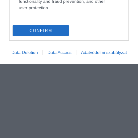
functionality and fraud prevention, and other
user protection.
MAKROGAZDASÁG
Ukrajna háborús kötvényeket bocsát ki, kell a pénz
CONFIRM
Az új kötvényeket vállalatok, külföldi befektetők és a polgárok is
megvásárolhatják-írja a BBC.
Data Deletion
Data Access
Adatvédelmi szabályzat