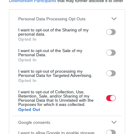
Downstream Participants
that may further disclose it to other
third parties.
Please note that this website/app uses one or more Google
Personal Data Processing Opt Outs
services and may gather and store information including but
not limited to your visit or usage behaviour. You may click to
I want to opt-out of the Sharing of my
personal data.
grant or deny consent to Google and its third-party tags to
Opted In
use your data for below specified purposes in below Google
consent section.
PIACOK
I want to opt-out of the Sale of my
Personal Data.
Putyin elmondta, hogyan kell fizetni az orosz
Opted In
gázért péntektől
I want to opt-out of processing my
Personal Data for Targeted Advertising.
Opted In
Aláírta Vlagyimir Putyin orosz elnök az Oroszországgal szemben
barátságtalan országokkal folytatott földgáz-kereskedelem
I want to opt-out of Collection, Use,
szabályairól szóló rendeletet, amely a szerződések alapján
Retention, Sale, and/or Sharing of my
Personal Data that Is Unrelated with the
rubelalapú fizetési…
Purposes for which it was collected.
Opted Out
Google consents
I want to allow Google to enable storage