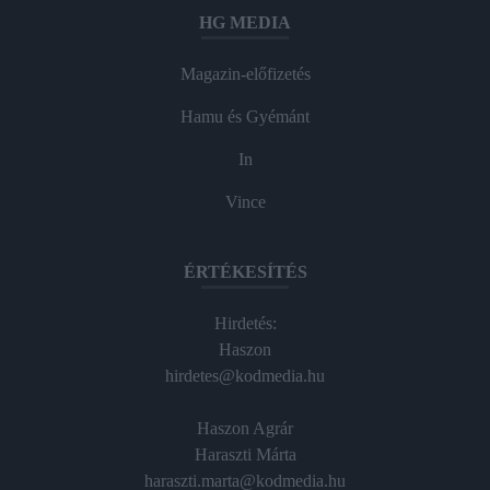
HG MEDIA
Magazin-előfizetés
Hamu és Gyémánt
In
Vince
ÉRTÉKESÍTÉS
Hirdetés:
Haszon
hirdetes@kodmedia.hu
Haszon Agrár
Haraszti Márta
haraszti.marta@kodmedia.hu