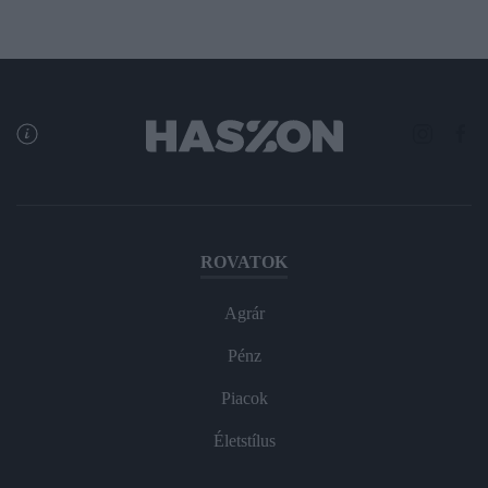
ROVATOK
Agrár
Pénz
Piacok
Életstílus