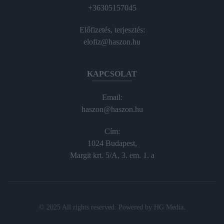
+36305157045
Előfizetés, terjesztés:
elofiz@haszon.hu
KAPCSOLAT
Email:
haszon@haszon.hu
Cím:
1024 Budapest,
Margit krt. 5/A, 3. em. 1. a
© 2025 All rights reserved. Powered by
HG Media
.