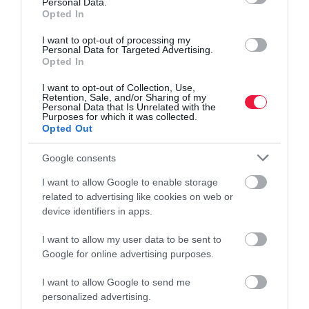
Personal Data.
INNOVÁCIÓ
Opted In
Véget érhet a férfiuralom a söriparban
I want to opt-out of processing my
Personal Data for Targeted Advertising.
A nagy sörgyártók célközönsége elsősorban férfiakból áll. Pedig
Opted In
például az Egyesült Államokban az alkoholfogyasztó nők száma
I want to opt-out of Collection, Use,
lassan utoléri a férfiakét. Részben ezt a jelenséget lovagolnák meg
Retention, Sale, and/or Sharing of my
női…
Personal Data that Is Unrelated with the
Purposes for which it was collected.
Opted Out
Google consents
I want to allow Google to enable storage
related to advertising like cookies on web or
device identifiers in apps.
I want to allow my user data to be sent to
Google for online advertising purposes.
I want to allow Google to send me
personalized advertising.