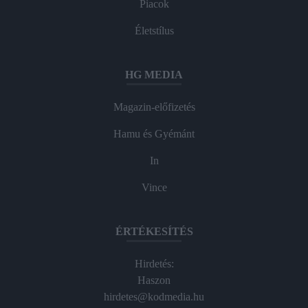
Piacok
Életstílus
HG MEDIA
Magazin-előfizetés
Hamu és Gyémánt
In
Vince
ÉRTÉKESÍTÉS
Hirdetés:
Haszon
hirdetes@kodmedia.hu