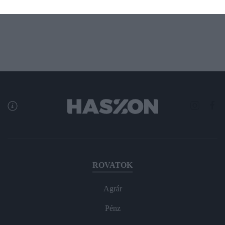
napokban…
ROVATOK
Agrár
Pénz