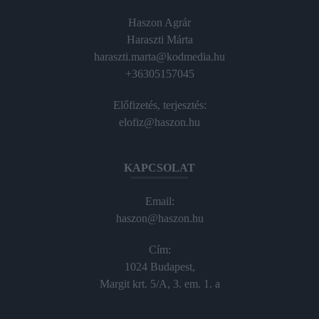
Haszon Agrár
Haraszti Márta
haraszti.marta@kodmedia.hu
+36305157045
Előfizetés, terjesztés:
elofiz@haszon.hu
KAPCSOLAT
Email:
haszon@haszon.hu
Cím:
1024 Budapest,
Margit krt. 5/A, 3. em. 1. a