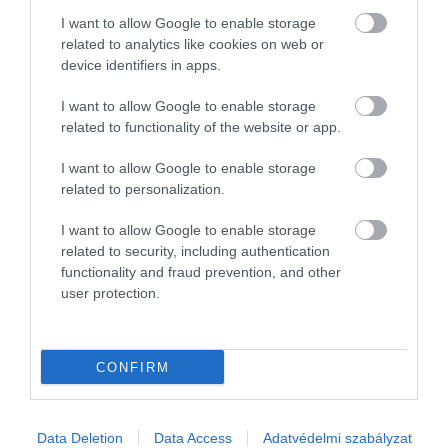
I want to allow Google to enable storage
related to analytics like cookies on web or
device identifiers in apps.
I want to allow Google to enable storage
related to functionality of the website or app.
I want to allow Google to enable storage
related to personalization.
I want to allow Google to enable storage
related to security, including authentication
functionality and fraud prevention, and other
user protection.
NÖVÉNYTERMESZTÉS
Magyar sörben magyar komló
CONFIRM
A „magyar komló fővárosává” vált egy Somogy megyei pár száz
lelkes falu az utóbbi években. A település komlóültetvénye az
egyik vezető magyarországi sörgyárat látja el friss komlóval. A
Data Deletion
Data Access
Adatvédelmi szabályzat