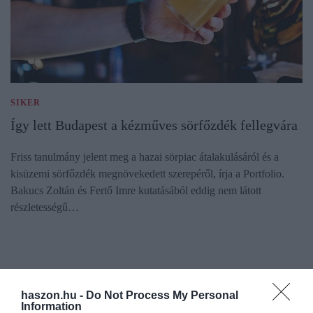
SIKER
Így lett Budapest a kézműves sörfőzdék fellegvára
Friss tanulmány jelent meg a hazai sörpiac átalakulásáról és a
kisüzemi sörfőzdék megnövekedett szerepéről, írja a Portfolio.
Bakucs Zoltán és Fertő Imre kutatásából eddig nem látott
részletességű…
haszon.hu -
Do Not Process My Personal
Information