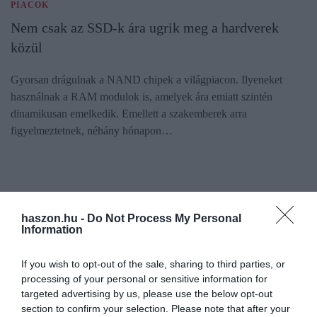
PIACOK
Nem csak az SSD-k ára ugrik meg a hardverek
közül
Gyorsan drágulnak a NAND chipek a világpiacon. Ilyeneket
használnak a RAM modulok is, amelyek ára emiatt szintén
dinamikusan emelkedik. Emellett a szakemberek arra
figyelmeztetnek, néhány hónapon…
haszon.hu -
Do Not Process My Personal
Information
If you wish to opt-out of the sale, sharing to third parties, or
processing of your personal or sensitive information for
targeted advertising by us, please use the below opt-out
section to confirm your selection. Please note that after your