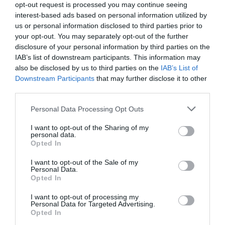
opt-out request is processed you may continue seeing
interest-based ads based on personal information utilized by
us or personal information disclosed to third parties prior to
your opt-out. You may separately opt-out of the further
disclosure of your personal information by third parties on the
IAB’s list of downstream participants. This information may
also be disclosed by us to third parties on the
IAB’s List of
Downstream Participants
that may further disclose it to other
third parties.
Please note that this website/app uses one or more Google
Personal Data Processing Opt Outs
services and may gather and store information including but
not limited to your visit or usage behaviour. You may click to
I want to opt-out of the Sharing of my
personal data.
grant or deny consent to Google and its third-party tags to
Opted In
use your data for below specified purposes in below Google
consent section.
I want to opt-out of the Sale of my
Personal Data.
PIACOK
Opted In
Ha SSD-t vásárolnál, jobb lesz, ha sietsz
I want to opt-out of processing my
Personal Data for Targeted Advertising.
Az elmúlt időszakban világszerte sokat drágultak az SSD-k.
Opted In
Azonban több jel arra mutat, az áremelkedés nem fog megállni