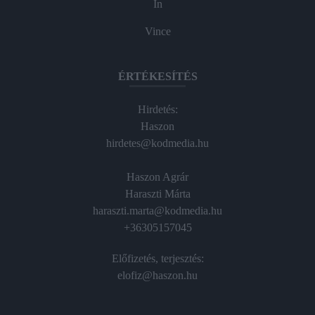
In
Vince
ÉRTÉKESÍTÉS
Hirdetés:
Haszon
hirdetes@kodmedia.hu
Haszon Agrár
Haraszti Márta
haraszti.marta@kodmedia.hu
+36305157045
Előfizetés, terjesztés:
elofiz@haszon.hu