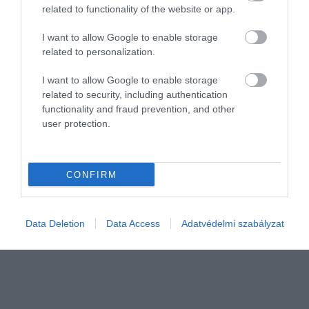
related to functionality of the website or app.
I want to allow Google to enable storage
related to personalization.
I want to allow Google to enable storage
related to security, including authentication
functionality and fraud prevention, and other
user protection.
PIACOK
Ezért nem érdemes várni az SSD-vásárlással
CONFIRM
Az elmúlt időszakban világszerte sokat drágultak az SSD-k. Egy
friss tanulmány most azt állítja, az áremelkedés egy darabig
biztosan nem fog megállni. Sőt, a mostani másfélszeresére is
Data Deletion
Data Access
Adatvédelmi szabályzat
emelkedhet a…