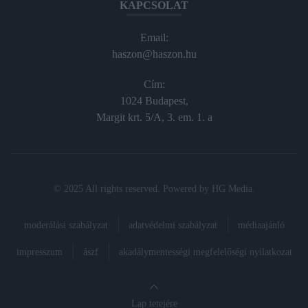
KAPCSOLAT
Email:
haszon@haszon.hu
Cím:
1024 Budapest,
Margit krt. 5/A, 3. em. 1. a
© 2025 All rights reserved. Powered by
HG Media
.
moderálási szabályzat
adatvédelmi szabályzat
médiaajánló
impresszum
ászf
akadálymentességi megfelelőségi nyilatkozat
Lap tetejére