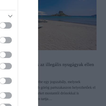
VILÁG
Drónokkal küzdenek az illegális nyugágyak ellen
Még márciusban lépett életbe egy jogszabály, melynek
értelmében egyre kevesebb görög partszakaszon helyezhetőek el
nyugágyak. Az üdülőhelyeket mostantól drónokkal is
megfigyelik, aki pedig nem tartja…