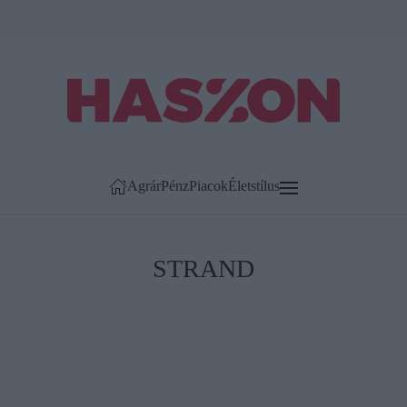
Agrár
Pénz
Piacok
Életstílus
STRAND