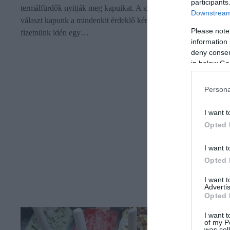
participants
termálfürdők nyitják meg kapuikat. A szezon indulásával pedig
Downstream 
választ kapunk a mindenkit érdeklő kérdésre is: mennyit kell
Please note
fizetnünk idén egy…
information 
deny consent
in below Go
Persona
I want t
Opted 
I want t
Opted 
I want 
Advertis
Opted 
I want t
of my P
was col