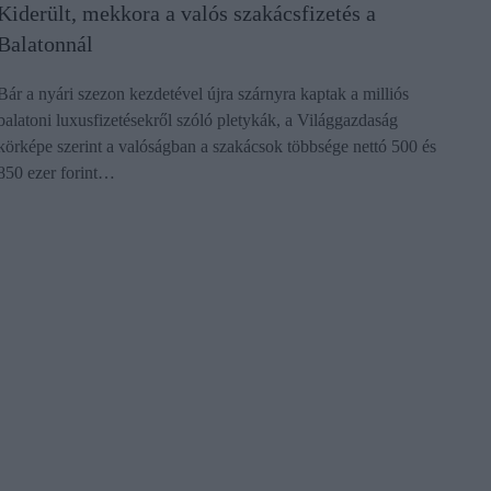
Kiderült, mekkora a valós szakácsfizetés a
Balatonnál
Bár a nyári szezon kezdetével újra szárnyra kaptak a milliós
balatoni luxusfizetésekről szóló pletykák, a Világgazdaság
körképe szerint a valóságban a szakácsok többsége nettó 500 és
850 ezer forint…