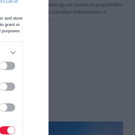
B’s List of
tömegközlekedési diákbérlettel egy sor strandra és gyógyfürdőbe
is be lehet jutni 50 vagy 80 százalékos kedvezménnyel a
er and store
Budapesten élő diákoknak…
to grant or
ed purposes