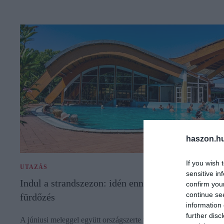
haszon.h
If you wish 
UTAZÁS
sensitive in
Indul a strandszezon: idén ennyibe kerülhet a
confirm you
continue se
fürdőzés
information 
further disc
A júniusi meleggel együtt országszerte újabb strandok és