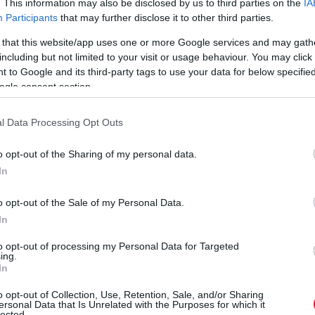
. This information may also be disclosed by us to third parties on the
IA
belépők a fizetős balatoni strandokon. A különbségek
Participants
that may further disclose it to other third parties.
településenként, strandszolgáltatásonként és szezononként is
 that this website/app uses one or more Google services and may gath
jelentősek lehetnek.
including but not limited to your visit or usage behaviour. You may click 
 to Google and its third-party tags to use your data for below specifi
ogle consent section.
l Data Processing Opt Outs
o opt-out of the Sharing of my personal data.
In
o opt-out of the Sale of my Personal Data.
In
to opt-out of processing my Personal Data for Targeted
ing.
In
o opt-out of Collection, Use, Retention, Sale, and/or Sharing
ersonal Data that Is Unrelated with the Purposes for which it
lected.