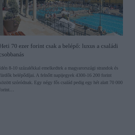
Heti 70 ezer forint csak a belépő: luxus a családi
csobbanás
Idén 8-10 százalékkal emelkedtek a magyarországi strandok és
fürdők belépődíjai. A felnőtt napijegyek 4300-16 200 forint
között szóródnak. Egy négy fős család pedig egy hét alatt 70 000
forint…