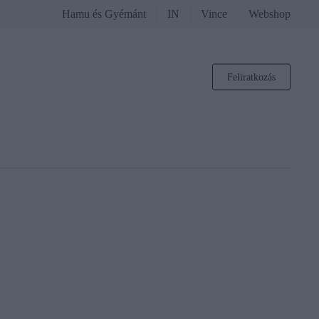
Hamu és Gyémánt
IN
Vince
Webshop
Feliratkozás