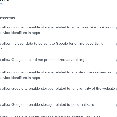
Out
consents
o allow Google to enable storage related to advertising like cookies on
evice identifiers in apps.
o allow my user data to be sent to Google for online advertising
s.
to allow Google to send me personalized advertising.
Lesz biciklis strand a Balatonon - ennyibe kerül
o allow Google to enable storage related to analytics like cookies on
evice identifiers in apps.
Balatonalmádi egyik strandján, Káptalanfüreden idén nyártól már
o allow Google to enable storage related to functionality of the website
„kerékpáros csobbanójegyet” is lehet váltani. Két órán át lehet
kedvezményesen csobbanni.
o allow Google to enable storage related to personalization.
o allow Google to enable storage related to security, including