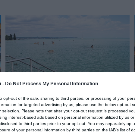
u -
Do Not Process My Personal Information
to opt-out of the sale, sharing to third parties, or processing of your per
UTAZÁS
formation for targeted advertising by us, please use the below opt-out s
Balatoni körtérkép: ennyit kérnek el idén a
r selection. Please note that after your opt-out request is processed y
eing interest-based ads based on personal information utilized by us or
strandbelépőkért
disclosed to third parties prior to your opt-out. You may separately opt-
losure of your personal information by third parties on the IAB’s list of
800 és 10 000 forint. Ezen a széles skálán mozognak idén a