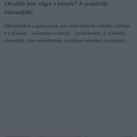
Olcsóbb lesz végre a kenyér? A szakértők
elmondják!
Mérséklődtek a gabonaárak, ami miatt felmerül a kérdés, várható-
e a pékáruk – elsősorban a kenyér – árcsökkenése. A szakértők
elmondják, mire számíthatunk a sütőipari termékek árszintjével…