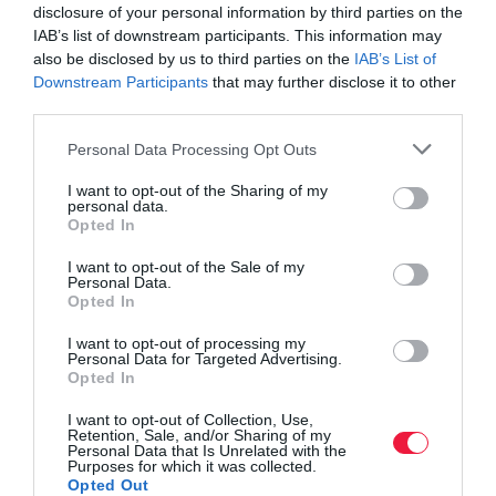
disclosure of your personal information by third parties on the
IAB’s list of downstream participants. This information may
also be disclosed by us to third parties on the
IAB’s List of
Downstream Participants
that may further disclose it to other
third parties.
Please note that this website/app uses one or more Google
Personal Data Processing Opt Outs
services and may gather and store information including but
not limited to your visit or usage behaviour. You may click to
I want to opt-out of the Sharing of my
personal data.
grant or deny consent to Google and its third-party tags to
Opted In
use your data for below specified purposes in below Google
consent section.
I want to opt-out of the Sale of my
Personal Data.
Opted In
I want to opt-out of processing my
Personal Data for Targeted Advertising.
Opted In
I want to opt-out of Collection, Use,
Retention, Sale, and/or Sharing of my
Personal Data that Is Unrelated with the
Purposes for which it was collected.
Opted Out