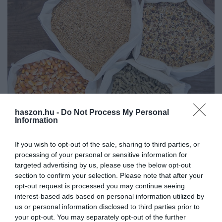
haszon.hu -
Do Not Process My Personal
Information
NÖVÉNYTERMESZTÉS
If you wish to opt-out of the sale, sharing to third parties, or
processing of your personal or sensitive information for
Ha kevesebb kenyér fogy, csökkenhet a búza ára
targeted advertising by us, please use the below opt-out
section to confirm your selection. Please note that after your
Elkezdtek csökkenni a mezőgazdasági termékek árai a magyar és
opt-out request is processed you may continue seeing
a nemzetközi piacon is. Ez később az élelmiszerek áresését is
interest-based ads based on personal information utilized by
maga után vonhatja. Azonban egyes állatbetegségek járványszerű
us or personal information disclosed to third parties prior to
felbukkanása…
your opt-out. You may separately opt-out of the further