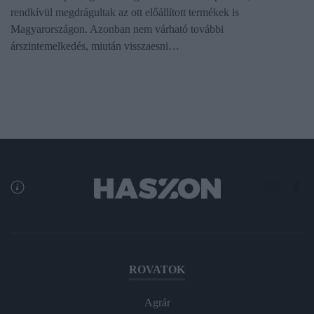
rendkívül megdrágultak az ott előállított termékek is
Magyarországon. Azonban nem várható további
árszintemelkedés, miután visszaesni…
ROVATOK
Agrár