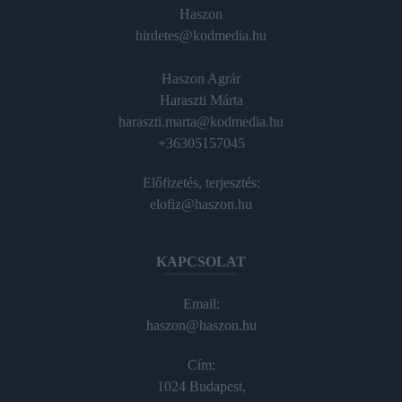
Haszon
hirdetes@kodmedia.hu
Haszon Agrár
Haraszti Márta
haraszti.marta@kodmedia.hu
+36305157045
Előfizetés, terjesztés:
elofiz@haszon.hu
KAPCSOLAT
Email:
haszon@haszon.hu
Cím:
1024 Budapest,