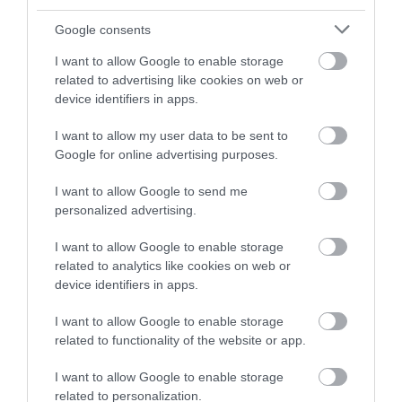
Google consents
I want to allow Google to enable storage
related to advertising like cookies on web or
device identifiers in apps.
NÖVÉNYTERMESZTÉS
I want to allow my user data to be sent to
Google for online advertising purposes.
Harmadával esett a búza ára, mégsem olcsóbb a
kenyér
I want to allow Google to send me
personalized advertising.
Hiába szakadt be a búza ára idén, nem látszik csökkenés a kenyér
árszintjén. A szakértők szerint sem várható a sütőipari termékek
I want to allow Google to enable storage
related to analytics like cookies on web or
árának csökkenése a közeljövőben, mivel a gyártás egyéb
device identifiers in apps.
költségei…
I want to allow Google to enable storage
related to functionality of the website or app.
I want to allow Google to enable storage
related to personalization.