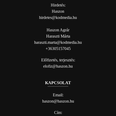
Hirdetés:
Haszon
hirdetes@kodmedia.hu
Haszon Agrár
Haraszti Márta
haraszti.marta@kodmedia.hu
+36305157045
Előfizetés, terjesztés:
elofiz@haszon.hu
KAPCSOLAT
Email:
haszon@haszon.hu
Cím: