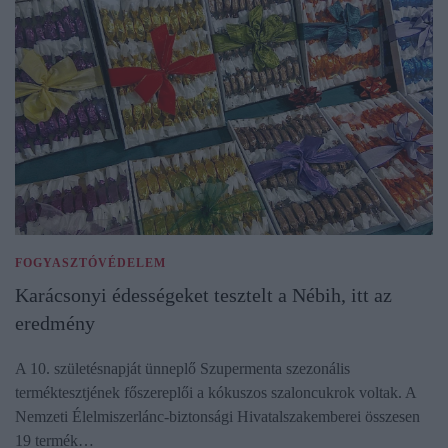
FOGYASZTÓVÉDELEM
Karácsonyi édességeket tesztelt a Nébih, itt az
eredmény
A 10. születésnapját ünneplő Szupermenta szezonális
terméktesztjének főszereplői a kókuszos szaloncukrok voltak. A
Nemzeti Élelmiszerlánc-biztonsági Hivatalszakemberei összesen
19 termék…