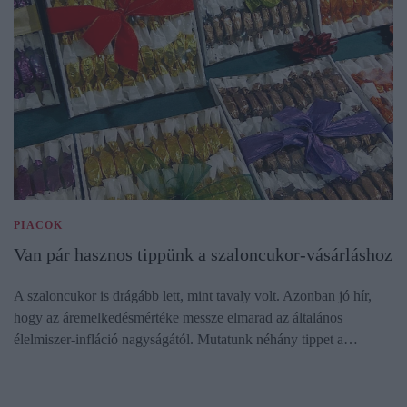
PIACOK
Van pár hasznos tippünk a szaloncukor-vásárláshoz
A szaloncukor is drágább lett, mint tavaly volt. Azonban jó hír,
hogy az áremelkedésmértéke messze elmarad az általános
élelmiszer-infláció nagyságától. Mutatunk néhány tippet a…