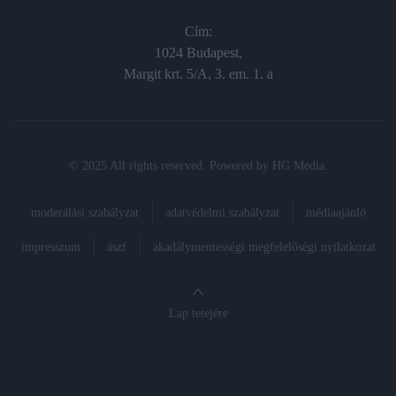
Cím:
1024 Budapest,
Margit krt. 5/A, 3. em. 1. a
© 2025 All rights reserved. Powered by
HG Media
.
moderálási szabályzat
adatvédelmi szabályzat
médiaajánló
impresszum
ászf
akadálymentességi megfelelőségi nyilatkozat
Lap tetejére