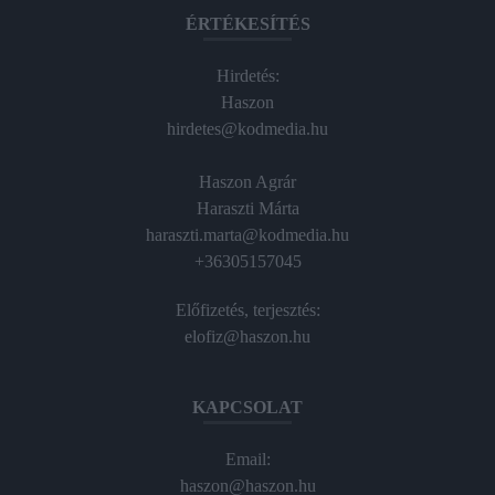
ÉRTÉKESÍTÉS
Hirdetés:
Haszon
hirdetes@kodmedia.hu
Haszon Agrár
Haraszti Márta
haraszti.marta@kodmedia.hu
+36305157045
Előfizetés, terjesztés:
elofiz@haszon.hu
KAPCSOLAT
Email:
haszon@haszon.hu