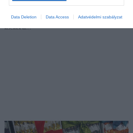
A karácsony előtti időszakban megnő a kereslet a prémium
élelmiszerekre, így a kézműves termékekere is. Mutatjuk, melyek
Data Deletion
Data Access
Adatvédelmi szabályzat
azok a kistermelői élelmiszercikkek, amelyeket leginkább
keresnek az…