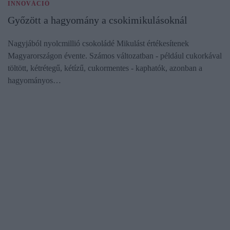
INNOVÁCIÓ
Győzött a hagyomány a csokimikulásoknál
Nagyjából nyolcmillió csokoládé Mikulást értékesítenek
Magyarországon évente. Számos változatban - például cukorkával
töltött, kétrétegű, kétízű, cukormentes - kaphatók, azonban a
hagyományos…