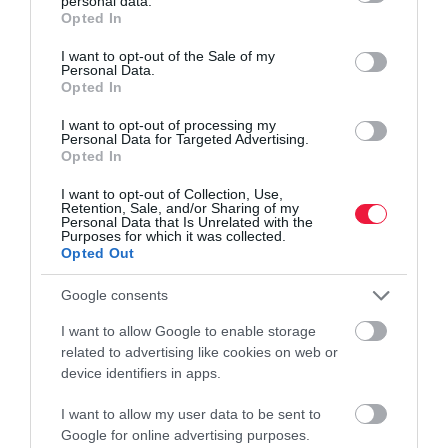
personal data.
grant or deny consent to Google and its third-party tags to
Opted In
use your data for below specified purposes in below Google
consent section.
I want to opt-out of the Sale of my
FOGYASZTÓVÉDELEM
Personal Data.
Máris vissza kellett hívni néhány karácsonyi
Opted In
édességet
I want to opt-out of processing my
Personal Data for Targeted Advertising.
Opted In
A szezon még csak most indult be, de máris bajok vannak néhány
édesség minőségével. A Nébih kéri a vásárlókat, hogy az alábbi
I want to opt-out of Collection, Use,
Retention, Sale, and/or Sharing of my
azonosító adatokkal megegyező termékeket ne fogyasszák el!
Personal Data that Is Unrelated with the
Purposes for which it was collected.
Opted Out
Google consents
I want to allow Google to enable storage
related to advertising like cookies on web or
device identifiers in apps.
I want to allow my user data to be sent to
Google for online advertising purposes.