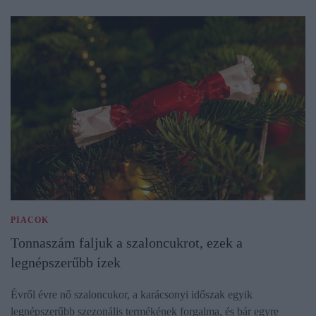
PIACOK
Tonnaszám faljuk a szaloncukrot, ezek a
legnépszerűbb ízek
Évről évre nő szaloncukor, a karácsonyi időszak egyik
legnépszerűbb szezonális termékének forgalma, és bár egyre