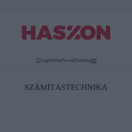
Agrár
Pénz
Piacok
Életstílus
SZÁMÍTÁSTECHNIKA