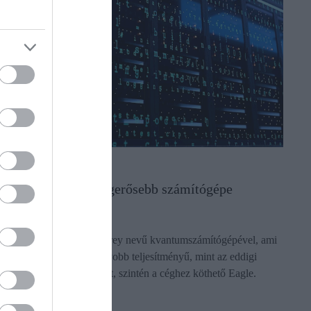
VILÁG
Megépült a világ legerősebb számítógépe
Az IBM elkészült az Osprey nevű kvantumszámítógépével, ami
több mint háromszor nagyobb teljesítményű, mint az eddigi
legnagyobb, tavaly átadott, szintén a céghez köthető Eagle.
Mindeközben…