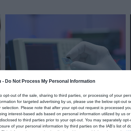
u -
Do Not Process My Personal Information
to opt-out of the sale, sharing to third parties, or processing of your per
TUDÁS
formation for targeted advertising by us, please use the below opt-out s
Apró alkatrész vitt be mélyütést a méretes
r selection. Please note that after your opt-out request is processed y
eing interest-based ads based on personal information utilized by us or
autóiparnak
disclosed to third parties prior to your opt-out. You may separately opt-
losure of your personal information by third parties on the IAB’s list of
A chiphiány nemcsak az autóipar, hanem az összes technológiai