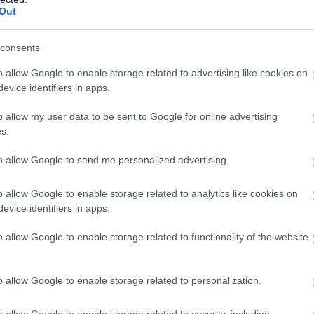
Out
consents
o allow Google to enable storage related to advertising like cookies on
evice identifiers in apps.
o allow my user data to be sent to Google for online advertising
s.
to allow Google to send me personalized advertising.
VILÁG
Tömegével alapítanak startupokat a kirúgott
o allow Google to enable storage related to analytics like cookies on
evice identifiers in apps.
programozók
o allow Google to enable storage related to functionality of the website
Alkalmazottak tömegeit bocsátották el vezető techcégek. A
kirúgott programozók jelentős része startupokat alapított, és saját
projektek megvalósításába kezdett. Az iparági elemzők szerint
o allow Google to enable storage related to personalization.
a…
o allow Google to enable storage related to security, including