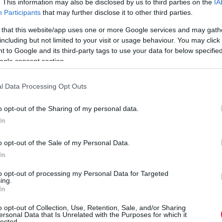
. This information may also be disclosed by us to third parties on the
IA
szektor működését befolyásolja.
Participants
that may further disclose it to other third parties.
 that this website/app uses one or more Google services and may gath
including but not limited to your visit or usage behaviour. You may click 
 to Google and its third-party tags to use your data for below specifi
ogle consent section.
l Data Processing Opt Outs
o opt-out of the Sharing of my personal data.
In
o opt-out of the Sale of my Personal Data.
In
to opt-out of processing my Personal Data for Targeted
ing.
In
o opt-out of Collection, Use, Retention, Sale, and/or Sharing
ersonal Data that Is Unrelated with the Purposes for which it
lected.