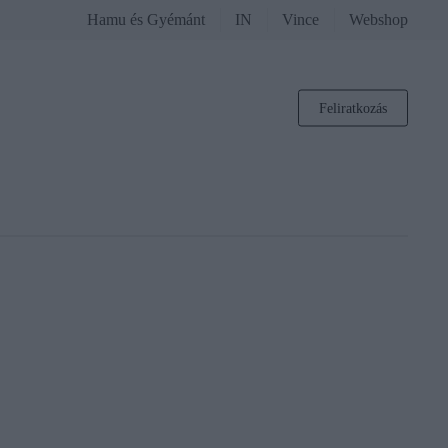
Hamu és Gyémánt
IN
Vince
Webshop
Feliratkozás