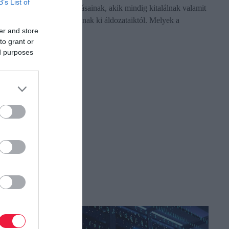
B’s List of
internetes bűnözők támadásainak, akik mindig kitalálnak valamit
arra, hogy pénzt csalhassanak ki áldozataiktól. Melyek a
er and store
legújabb trükkök?
to grant or
ed purposes