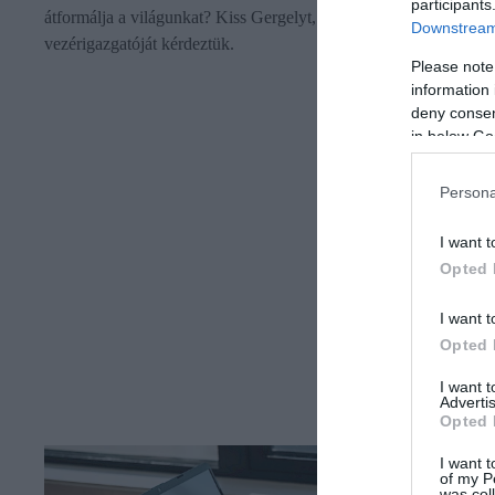
participants
átformálja a világunkat? Kiss Gergelyt, az Attrecto
Downstream 
vezérigazgatóját kérdeztük.
Please note
information 
deny consent
in below Go
Persona
I want t
Opted 
I want t
Opted 
I want 
Advertis
Opted 
I want t
of my P
was col