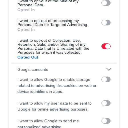
I want to opt-out of the Sale of my
BANK
Personal Data.
Nagyon megdrágultak a céges bankszámlák: ezt
Opted In
lehet tenni
I want to opt-out of processing my
Personal Data for Targeted Advertising.
Opted In
Az utóbbi két évben 70 százalékkal is emelkedhettek a mikro- és
kisvállalkozások bankszámlavezetéshez kapcsolódó költségei.
I want to opt-out of Collection, Use,
Retention, Sale, and/or Sharing of my
Áfakörön kívüli egyéni vállalkozóknak előnyösebb, ha lakossági
Personal Data that Is Unrelated with the
számlára…
Purposes for which it was collected.
Opted Out
Google consents
I want to allow Google to enable storage
related to advertising like cookies on web or
device identifiers in apps.
I want to allow my user data to be sent to
Google for online advertising purposes.
I want to allow Google to send me
personalized advertising.