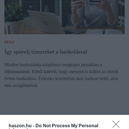
PÉNZ
Így spórolj tízezreket a bankolással
Minden bankszámla-tulajdonos megkapta januárban a
díjkimutatását. Ebből kiderül, hogy mennyit is költött az elmúlt
évben bankolásra. Érdemes körülnézni akár bankon belül, akár
más szolgáltatónál.
haszon.hu -
Do Not Process My Personal