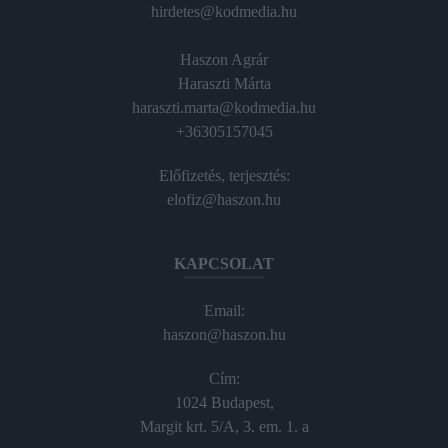
hirdetes@kodmedia.hu
Haszon Agrár
Haraszti Márta
haraszti.marta@kodmedia.hu
+36305157045
Előfizetés, terjesztés:
elofiz@haszon.hu
KAPCSOLAT
Email:
haszon@haszon.hu
Cím:
1024 Budapest,
Margit krt. 5/A, 3. em. 1. a