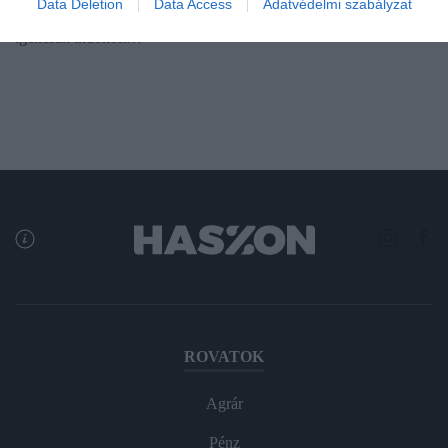
Data Deletion
Data Access
Adatvédelmi szabályzat
száma az elmúlt években. Azonban például hitelfelvétel esetén
igencsak indokolt…
ROVATOK
Agrár
Pénz