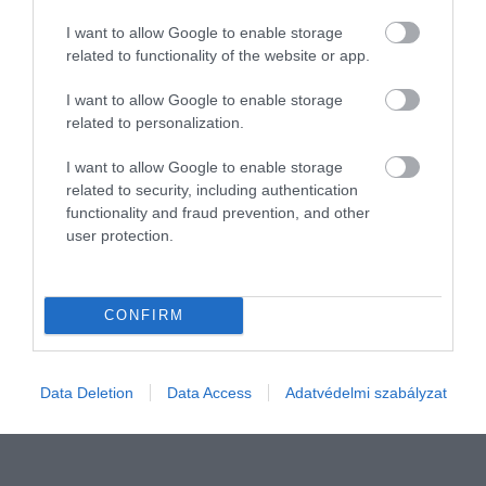
I want to allow Google to enable storage
related to functionality of the website or app.
I want to allow Google to enable storage
related to personalization.
I want to allow Google to enable storage
related to security, including authentication
NÖVÉNYTERMESZTÉS
functionality and fraud prevention, and other
user protection.
Áfonya, málna, szeder: ezért egyél bogyós
gyümölcsöt
CONFIRM
Melyik bogyós gyümölcs milyen jótékony hatással rendelkezik?
Hogyan segítenek egészségünk megőrzésében? Az áfonya, a
málna, a szeder, a ribizli, a vörös áfonya, a szamóca, az egres
Data Deletion
Data Access
Adatvédelmi szabályzat
egészségre…