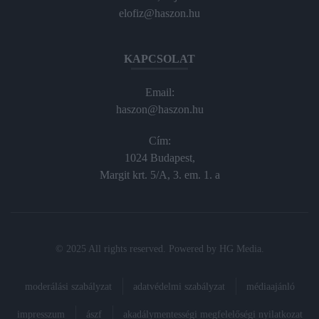
elofiz@haszon.hu
KAPCSOLAT
Email:
haszon@haszon.hu
Cím:
1024 Budapest,
Margit krt. 5/A, 3. em. 1. a
© 2025 All rights reserved. Powered by
HG Media
.
moderálási szabályzat
adatvédelmi szabályzat
médiaajánló
impresszum
ászf
akadálymentességi megfelelőségi nyilatkozat