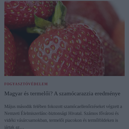
FOGYASZTÓVÉDELEM
Magyar és termelői? A szamócarazzia eredménye
Május második felében fokozott szamócaellenőrzéseket végzett a
Nemzeti Élelmiszerlánc-biztonsági Hivatal. Számos fővárosi és
vidéki vásárcsarnokban, termelői piacokon és termőföldeken is
jártak az…