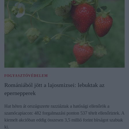
FOGYASZTÓVÉDELEM
Romániából jött a lajosmizsei: lebuktak az
epernepperek
Hat héten át országszerte razziáztak a hatósági ellenőrök a
szamócapiacon: 482 forgalmazási ponton 537 tételt ellenőriztek. A
kiemelt akcióban eddig összesen 3,5 millió forint bírságot szabtak
ki.