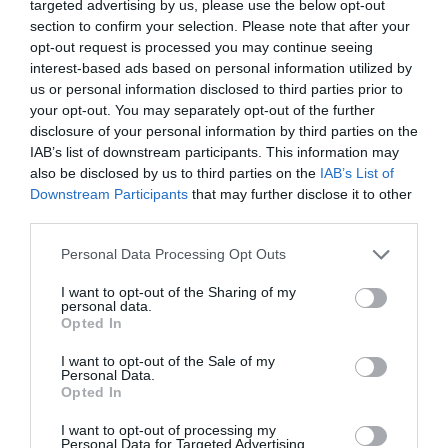
targeted advertising by us, please use the below opt-out
section to confirm your selection. Please note that after your
opt-out request is processed you may continue seeing
interest-based ads based on personal information utilized by
us or personal information disclosed to third parties prior to
your opt-out. You may separately opt-out of the further
disclosure of your personal information by third parties on the
IAB’s list of downstream participants. This information may
also be disclosed by us to third parties on the
IAB’s List of
Downstream Participants
that may further disclose it to other
third parties.
Please note that this website/app uses one or more Google
Personal Data Processing Opt Outs
services and may gather and store information including but
not limited to your visit or usage behaviour. You may click to
I want to opt-out of the Sharing of my
personal data.
grant or deny consent to Google and its third-party tags to
Opted In
use your data for below specified purposes in below Google
NÖVÉNYTERMESZTÉS
consent section.
I want to opt-out of the Sale of my
Szamócatermesztés beltéren: így éri meg
Personal Data.
Opted In
A világ sok pontján termelnek szamócát beltéren.
I want to opt-out of processing my
Magyarországon is zajlik ilyen kísérlet, amelyről és a
Personal Data for Targeted Advertising.