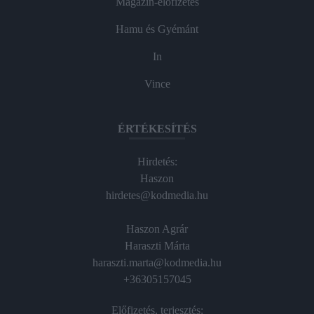
Magazin-előfizetés
Hamu és Gyémánt
In
Vince
ÉRTÉKESÍTÉS
Hirdetés:
Haszon
hirdetes@kodmedia.hu
Haszon Agrár
Haraszti Márta
haraszti.marta@kodmedia.hu
+36305157045
Előfizetés, terjesztés: