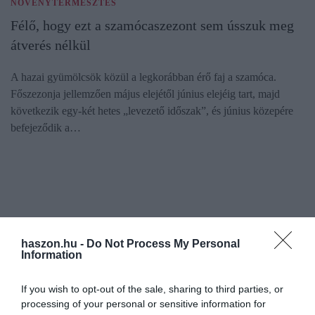
NÖVÉNYTERMESZTÉS
Félő, hogy ezt a szamócaszezont sem ússzuk meg
átverés nélkül
A hazai gyümölcsök közül a legkorábban érő faj a szamóca.
Főszezonja jellemzően május elejétől június elejéig tart, majd
következik egy-két hetes „levezető időszak”, és június közepére
befejeződik a…
haszon.hu -
Do Not Process My Personal
Information
If you wish to opt-out of the sale, sharing to third parties, or
processing of your personal or sensitive information for