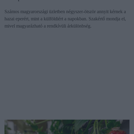
Számos magyarországi üzletben négyszer-ötször annyit kérnek a
hazai eperért, mint a külföldiért a napokban. Szakértő mondja el,
mivel magyarázható a rendkívüli árkülönbség.