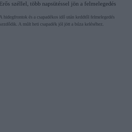
Erős széllel, több napsütéssel jön a felmelegedés
A hidegfrontok és a csapadékos idő után keddtől felmelegedés
kezdődik. A múlt heti csapadék jól jött a búza keléséhez.