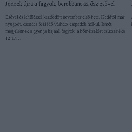
Jönnek újra a fagyok, berobbant az ősz esővel
Esővel és lehűléssel kezdődött november első hete. Keddtől már
nyugodt, csendes őszi idő várható csapadék nélkül. Ismét
megjelennek a gyenge hajnali fagyok, a hőmérséklet csúcsértéke
12-17…