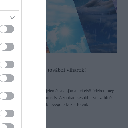
NÖVÉNYTERMESZTÉS
Kiderült, várhatók-e további viharok!
A friss agrometeorológiai jelentés alapján a hét első felében még
várhatók akár heves zivatarok is. Azonban később szárazabb és
átmenetileg kissé hűvösebb levegő érkezik fölénk.