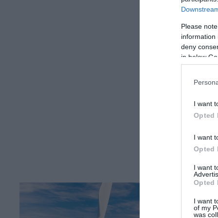
Downstream 
Please note
information 
deny consent
in below Go
Persona
I want t
Opted 
I want t
Opted 
I want 
Advertis
Opted 
I want t
of my P
was col