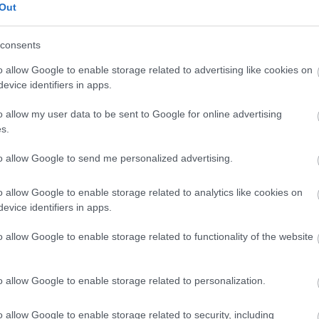
Out
consents
o allow Google to enable storage related to advertising like cookies on
evice identifiers in apps.
o allow my user data to be sent to Google for online advertising
s.
NÖVÉNYTERMESZTÉS
to allow Google to send me personalized advertising.
Enyhe időben erősödhetnek az őszi kalászosok: itt
az előrejelzés
o allow Google to enable storage related to analytics like cookies on
evice identifiers in apps.
A jövő hét elején feltámadó szél enyhe levegőt szállít majd
o allow Google to enable storage related to functionality of the website
fölénk, kedden 10 fok is lehet a napi csúcshőmérséklet. Ez segíti
a többfelé későn kelt őszi kalászosok megerősödését.
Komolyabb hidegre…
o allow Google to enable storage related to personalization.
o allow Google to enable storage related to security, including