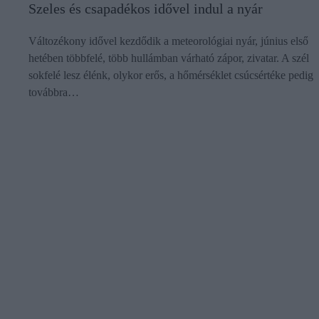
Szeles és csapadékos idővel indul a nyár
Változékony idővel kezdődik a meteorológiai nyár, június első
hetében többfelé, több hullámban várható zápor, zivatar. A szél
sokfelé lesz élénk, olykor erős, a hőmérséklet csúcsértéke pedig
továbbra…