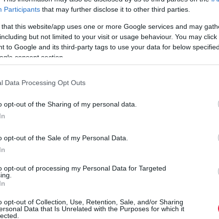
csúcsértéke ismét megközelíti a 20 Celsius-fokot, de vasárnapra
Participants
that may further disclose it to other third parties.
3-9 fok közé…
 that this website/app uses one or more Google services and may gath
including but not limited to your visit or usage behaviour. You may click 
 to Google and its third-party tags to use your data for below specifi
ogle consent section.
l Data Processing Opt Outs
o opt-out of the Sharing of my personal data.
In
o opt-out of the Sale of my Personal Data.
In
to opt-out of processing my Personal Data for Targeted
ing.
In
o opt-out of Collection, Use, Retention, Sale, and/or Sharing
ersonal Data that Is Unrelated with the Purposes for which it
lected.