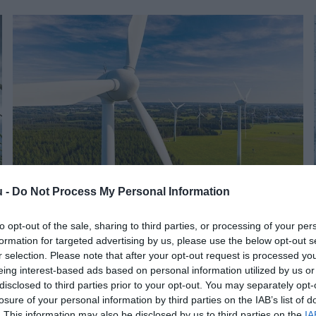
u -
Do Not Process My Personal Information
NÖVÉNYTERMESZTÉS
to opt-out of the sale, sharing to third parties, or processing of your per
Szeles, száraz napok jönnek
formation for targeted advertising by us, please use the below opt-out s
r selection. Please note that after your opt-out request is processed y
eing interest-based ads based on personal information utilized by us or
disclosed to third parties prior to your opt-out. You may separately opt-
Április első hetében jellemzően száraz, napos-felhős idő várható.
losure of your personal information by third parties on the IAB’s list of
A szél gyakran lesz erős. A hét közepén a hőmérséklet
. This information may also be disclosed by us to third parties on the
IA