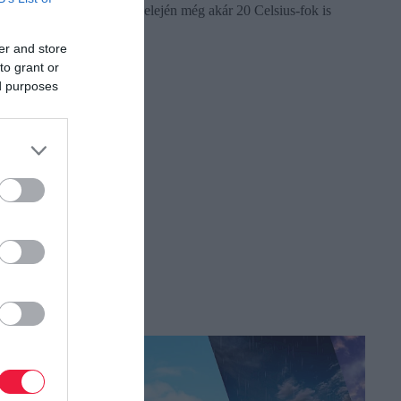
erős, viharos a szél. A hét elején még akár 20 Celsius-fok is
lehet…
er and store
to grant or
ed purposes