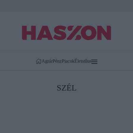
Agrár
Pénz
Piacok
Életstílus
SZÉL