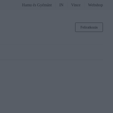
Hamu és Gyémánt
IN
Vince
Webshop
Feliratkozás