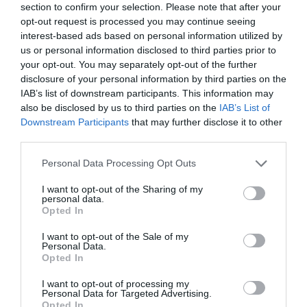
section to confirm your selection. Please note that after your
opt-out request is processed you may continue seeing
interest-based ads based on personal information utilized by
us or personal information disclosed to third parties prior to
your opt-out. You may separately opt-out of the further
disclosure of your personal information by third parties on the
IAB’s list of downstream participants. This information may
also be disclosed by us to third parties on the
IAB’s List of
Downstream Participants
that may further disclose it to other
third parties.
Please note that this website/app uses one or more Google
Personal Data Processing Opt Outs
services and may gather and store information including but
not limited to your visit or usage behaviour. You may click to
I want to opt-out of the Sharing of my
JOG
personal data.
grant or deny consent to Google and its third-party tags to
Hét év csúfoskodás után kihajítják a Deák-téri
Opted In
use your data for below specified purposes in below Google
metrókapukat
consent section.
I want to opt-out of the Sale of my
Personal Data.
Opted In
Elkezdődik az M2-es metróvonal Deák Ferenc téri állomásának
Sütő utcai kijáratánál található beléptetőkapuk elbontása - közölte
I want to opt-out of processing my
Personal Data for Targeted Advertising.
a Budapesti Közlekedési Központ.
Opted In