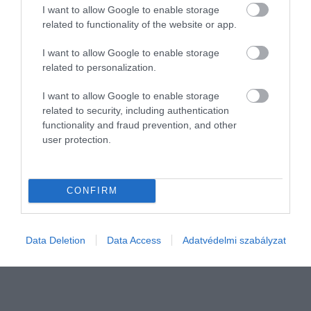
I want to allow Google to enable storage
related to functionality of the website or app.
I want to allow Google to enable storage
related to personalization.
KÖRNYEZETVÉDELEM
I want to allow Google to enable storage
related to security, including authentication
A magyarok fele nem fizetne többet környezetbarát
functionality and fraud prevention, and other
áruért
user protection.
Környezeti, természetvédelmi problémákkal kapcsolatban
kérdezte a magyarokat a Központi Statisztikai Hivatal (KSH). A
CONFIRM
felmérésből például kiderült, ötből négy ember nem vásárol
betétdíjas termékeket.
Data Deletion
Data Access
Adatvédelmi szabályzat