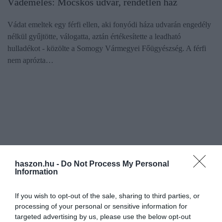
Vádemelés: Mocskos udvar, rendetlen ház
Vádat emeltek egy férfi ellen, aki fonyódi háza udvarán engedély
nélkül gyűjtötte, válogatta, aztán értékesítette a leadható
hulladékot - közölte a Somogy Vármegyei Főügyészség. A férfi
nem aprózta…
haszon.hu -
Do Not Process My Personal
Information
If you wish to opt-out of the sale, sharing to third parties, or
processing of your personal or sensitive information for
targeted advertising by us, please use the below opt-out