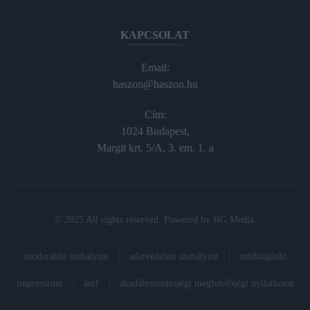
KAPCSOLAT
Email:
haszon@haszon.hu
Cím:
1024 Budapest,
Margit krt. 5/A, 3. em. 1. a
© 2025 All rights reserved. Powered by
HG Media
.
moderálási szabályzat
adatvédelmi szabályzat
médiaajánló
impresszum
ászf
akadálymentességi megfelelőségi nyilatkozat