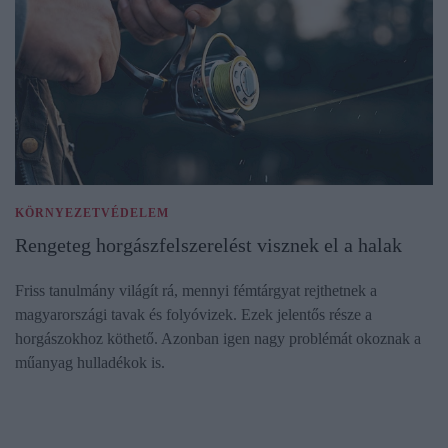
KÖRNYEZETVÉDELEM
Rengeteg horgászfelszerelést visznek el a halak
Friss tanulmány világít rá, mennyi fémtárgyat rejthetnek a
magyarországi tavak és folyóvizek. Ezek jelentős része a
horgászokhoz köthető. Azonban igen nagy problémát okoznak a
műanyag hulladékok is.