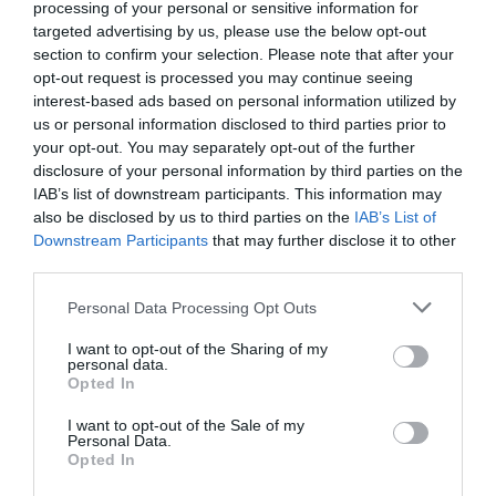
processing of your personal or sensitive information for
A Tesco váratlan húzása, kocsmázni küldi a
targeted advertising by us, please use the below opt-out
vásárlóit
section to confirm your selection. Please note that after your
opt-out request is processed you may continue seeing
Az áruházlánc arra kéri brit vevőit, hogy az kedvezőbb bolti árak
interest-based ads based on personal information utilized by
ellenére ne nála, hanem a járvány miatt nehéz helyzetbe került
us or personal information disclosed to third parties prior to
your opt-out. You may separately opt-out of the further
vendéglátóhelyeken vegyenek alkoholt ezen a héten.
disclosure of your personal information by third parties on the
IAB’s list of downstream participants. This information may
also be disclosed by us to third parties on the
IAB’s List of
Downstream Participants
that may further disclose it to other
third parties.
Please note that this website/app uses one or more Google
Personal Data Processing Opt Outs
services and may gather and store information including but
not limited to your visit or usage behaviour. You may click to
I want to opt-out of the Sharing of my
personal data.
grant or deny consent to Google and its third-party tags to
Opted In
use your data for below specified purposes in below Google
consent section.
I want to opt-out of the Sale of my
Personal Data.
Opted In