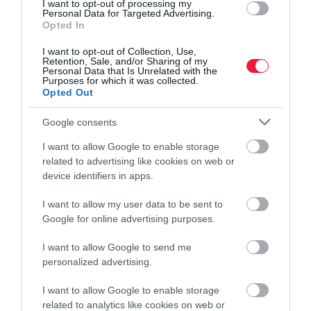
I want to opt-out of processing my
Personal Data for Targeted Advertising.
Opted In
I want to opt-out of Collection, Use,
Retention, Sale, and/or Sharing of my
Personal Data that Is Unrelated with the
Purposes for which it was collected.
Opted Out
Google consents
I want to allow Google to enable storage
related to advertising like cookies on web or
device identifiers in apps.
ADÓ
I want to allow my user data to be sent to
Google for online advertising purposes.
Gazdag vagy, a járvány idején is hasít a céged?
Akkor fizess!
I want to allow Google to send me
personalized advertising.
Ideiglenes szolidaritási adót fizettetne a gazdagokkal az IMF. A
I want to allow Google to enable storage
Nemzetközi Valutaalap javaslata szerint a jól eleresztett
related to analytics like cookies on web or
magánszemélyek és cégek így vállalhatnának szolidaritást a