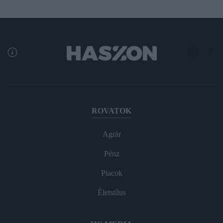
ROVATOK
Agrár
Pénz
Piacok
Életstílus