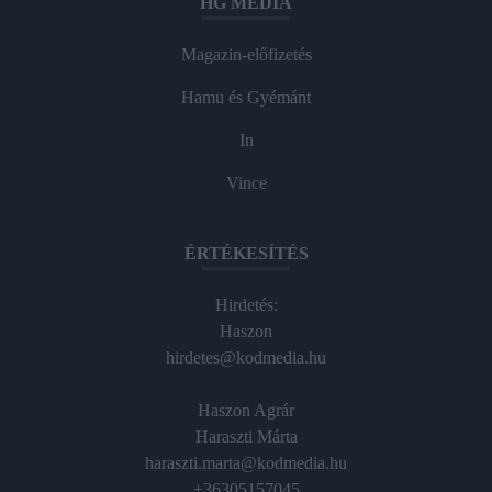
HG MEDIA
Magazin-előfizetés
Hamu és Gyémánt
In
Vince
ÉRTÉKESÍTÉS
Hirdetés:
Haszon
hirdetes@kodmedia.hu
Haszon Agrár
Haraszti Márta
haraszti.marta@kodmedia.hu
+36305157045