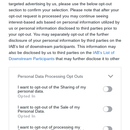
ÉLETSTÍLUS
targeted advertising by us, please use the below opt-out
Viszály a szomszéddal a kerítés miatt? Megesik
section to confirm your selection. Please note that after your
opt-out request is processed you may continue seeing
interest-based ads based on personal information utilized by
A magyaroknak a házuk körüli kerítés elsősorban a biztonságot, a
us or personal information disclosed to third parties prior to
magánélet védelmét és emellett a rendezettséget jelenti – derül ki
your opt-out. You may separately opt-out of the further
egy friss kutatásból. Bár a válaszadók kétharmada jóban van…
disclosure of your personal information by third parties on the
IAB’s list of downstream participants. This information may
also be disclosed by us to third parties on the
IAB’s List of
Downstream Participants
that may further disclose it to other
third parties.
Please note that this website/app uses one or more Google
Personal Data Processing Opt Outs
services and may gather and store information including but
not limited to your visit or usage behaviour. You may click to
I want to opt-out of the Sharing of my
personal data.
grant or deny consent to Google and its third-party tags to
Opted In
use your data for below specified purposes in below Google
consent section.
I want to opt-out of the Sale of my
Personal Data.
Opted In
I want to opt-out of processing my