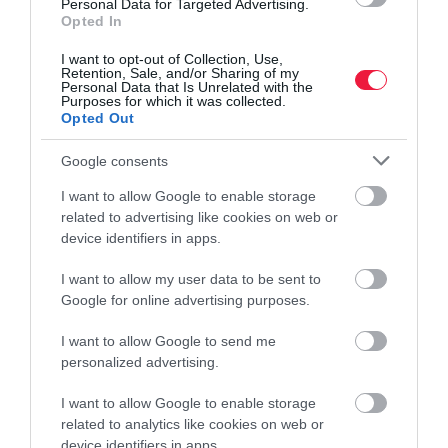
Personal Data for Targeted Advertising.
Opted In
I want to opt-out of Collection, Use,
Retention, Sale, and/or Sharing of my
Personal Data that Is Unrelated with the
Purposes for which it was collected.
Opted Out
Google consents
I want to allow Google to enable storage
related to advertising like cookies on web or
device identifiers in apps.
I want to allow my user data to be sent to
ÁLLATTENYÉSZTÉS
Google for online advertising purposes.
Túl hangos, zavar a szomszéd kutyája? Ezt tudod
tenni
I want to allow Google to send me
personalized advertising.
Bizonyos körülmények között birtokháborításnak számít, ha a
I want to allow Google to enable storage
szomszéd állata zavarja a környéken élők nyugalmát. Kezdjük
related to analytics like cookies on web or
egy békés rendezéssel és ha nem sikerül dűlőre jutni, jöhet az
device identifiers in apps.