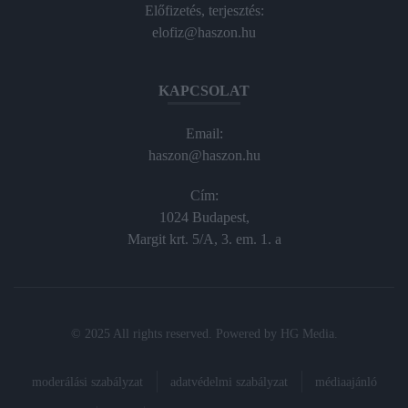
Előfizetés, terjesztés:
elofiz@haszon.hu
KAPCSOLAT
Email:
haszon@haszon.hu
Cím:
1024 Budapest,
Margit krt. 5/A, 3. em. 1. a
© 2025 All rights reserved. Powered by
HG Media
.
moderálási szabályzat
adatvédelmi szabályzat
médiaajánló