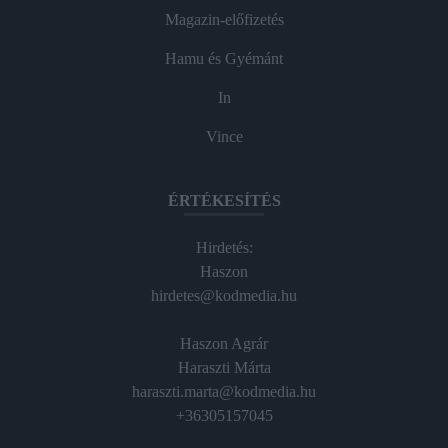
Magazin-előfizetés
Hamu és Gyémánt
In
Vince
ÉRTÉKESÍTÉS
Hirdetés:
Haszon
hirdetes@kodmedia.hu
Haszon Agrár
Haraszti Márta
haraszti.marta@kodmedia.hu
+36305157045