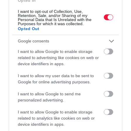
Opted In
Egy friss felmérés mutatott rá, hogy a húszas éveik első felében
I want to opt-out of Collection, Use,
lévő britek nagyobb valószínűséggel nem dolgoznak betegség
Retention, Sale, and/or Sharing of my
Personal Data that Is Unrelated with the
következtében, mint a negyvenes éveikben járók. Ráadásul a fiatal
Purposes for which it was collected.
felnőttek…
Opted Out
Google consents
I want to allow Google to enable storage
related to advertising like cookies on web or
device identifiers in apps.
I want to allow my user data to be sent to
Google for online advertising purposes.
I want to allow Google to send me
personalized advertising.
I want to allow Google to enable storage
related to analytics like cookies on web or
device identifiers in apps.