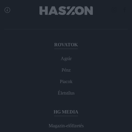
ROVATOK
Agrár
Pénz
Piacok
Életstílus
HG MEDIA
Magazin-előfizetés