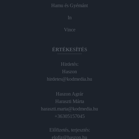
Hamu és Gyémánt
In
Vince
ÉRTÉKESÍTÉS
Hirdetés:
Haszon
hirdetes@kodmedia.hu
Haszon Agrár
Haraszti Márta
haraszti.marta@kodmedia.hu
+36305157045
Előfizetés, terjesztés:
elofiz@haszon.hu