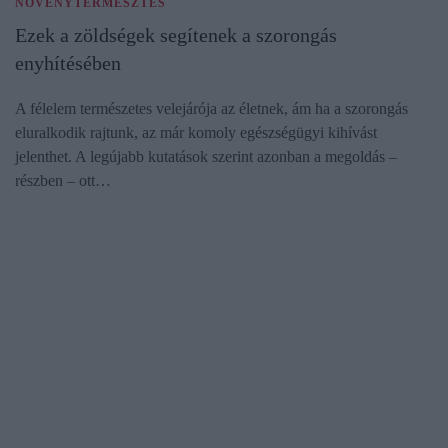
NÖVÉNYTERMESZTÉS
Ezek a zöldségek segítenek a szorongás
enyhítésében
A félelem természetes velejárója az életnek, ám ha a szorongás
eluralkodik rajtunk, az már komoly egészségügyi kihívást
jelenthet. A legújabb kutatások szerint azonban a megoldás –
részben – ott…