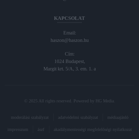
KAPCSOLAT
Email:
haszon@haszon.hu
Cím:
1024 Budapest,
Margit krt. 5/A, 3. em. 1. a
© 2025 All rights reserved. Powered by
HG Media
.
moderálási szabályzat
adatvédelmi szabályzat
médiaajánló
impresszum
ászf
akadálymentességi megfelelőségi nyilatkozat