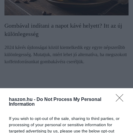
Gombával indítani a napot kávé helyett? Itt az új
különlegesség
2024 kávés újdonságai közül kiemelkedik egy egyre népszerűbb
különlegesség. Mutatjuk, miért lehet jó alternatíva, ha megszokott
koffeinforrásunkat gombakávéra cseréljük.
haszon.hu -
Do Not Process My Personal
Information
If you wish to opt-out of the sale, sharing to third parties, or
processing of your personal or sensitive information for
targeted advertising by us, please use the below opt-out