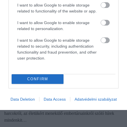
I want to allow Google to enable storage
related to functionality of the website or app.
I want to allow Google to enable storage
related to personalization.
I want to allow Google to enable storage
related to security, including authentication
functionality and fraud prevention, and other
user protection.
NYUGDÍJ
Stresszelnek a háborús hírek? 4 módszer, hogy
CONFIRM
lehiggadj
Data Deletion
Data Access
Adatvédelmi szabályzat
Ukrajnában háború dúl. Bár sokak életét közvetlenül nem
befolyásolják a szomszédban zajló események, a vérontásról,
harcokról, az életükért menekülő embertársainkról szóló hírek
mindenkit…