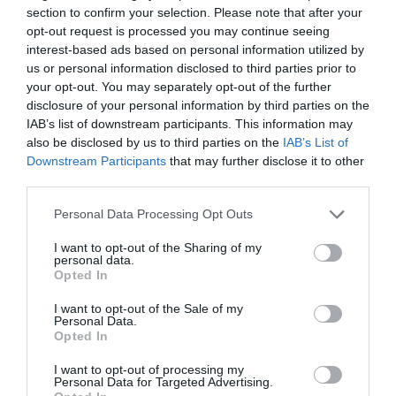
section to confirm your selection. Please note that after your
opt-out request is processed you may continue seeing
interest-based ads based on personal information utilized by
us or personal information disclosed to third parties prior to
your opt-out. You may separately opt-out of the further
disclosure of your personal information by third parties on the
IAB’s list of downstream participants. This information may
also be disclosed by us to third parties on the
IAB’s List of
Downstream Participants
that may further disclose it to other
third parties.
Please note that this website/app uses one or more Google
Personal Data Processing Opt Outs
services and may gather and store information including but
not limited to your visit or usage behaviour. You may click to
I want to opt-out of the Sharing of my
personal data.
grant or deny consent to Google and its third-party tags to
Opted In
use your data for below specified purposes in below Google
consent section.
I want to opt-out of the Sale of my
Personal Data.
TUDÁS
Opted In
Bajok vannak a fiatal brit felnőttek mentális
I want to opt-out of processing my
egészségével
Personal Data for Targeted Advertising.