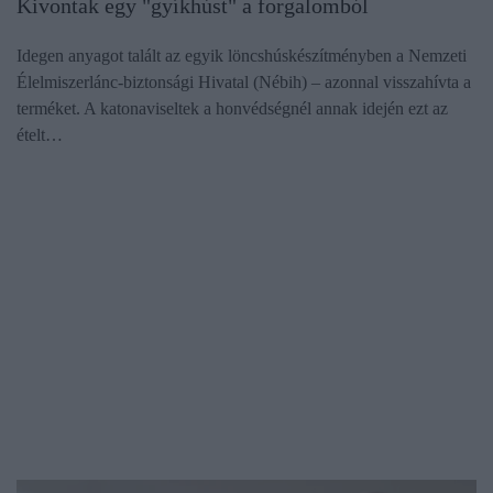
Kivontak egy "gyíkhúst" a forgalomból
Idegen anyagot talált az egyik löncshúskészítményben a Nemzeti
Élelmiszerlánc-biztonsági Hivatal (Nébih) – azonnal visszahívta a
terméket. A katonaviseltek a honvédségnél annak idején ezt az
ételt…