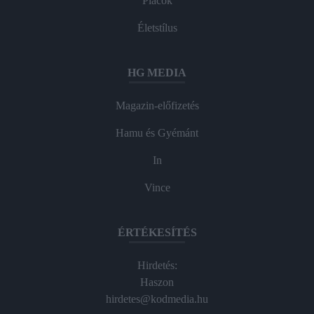
Piacok
Életstílus
HG MEDIA
Magazin-előfizetés
Hamu és Gyémánt
In
Vince
ÉRTÉKESÍTÉS
Hirdetés:
Haszon
hirdetes@kodmedia.hu