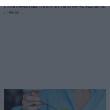
vörösborokat vizsgáltak a Nemzeti Élelmiszerlánc-biztonsági
Hivatal (Nébih) szakemberei. A tesztben 35 bor vett részt, melyek
a hatósági…