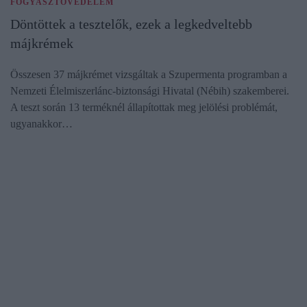
FOGYASZTÓVÉDELEM
Döntöttek a tesztelők, ezek a legkedveltebb
májkrémek
Összesen 37 májkrémet vizsgáltak a Szupermenta programban a
Nemzeti Élelmiszerlánc-biztonsági Hivatal (Nébih) szakemberei.
A teszt során 13 terméknél állapítottak meg jelölési problémát,
ugyanakkor…