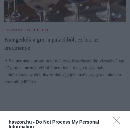
FOGYASZTÓVÉDELEM
Kiengedték a gint a palackból, ez lett az
eredménye
A Szupermenta program termékteszt összehasonlító vizsgálatában
27 gint elemeztek, ebből 3 nem felelt meg a jogszabályi
előírásoknak az élelmiszerminőségi jellemzők, vagy a címkéken
szereplő jelölések…
haszon.hu -
Do Not Process My Personal
Information