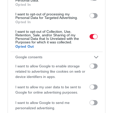
Personal Data.
Gyúrsz, diétázol? 21-ből 20 fehérjepor hasalt el a
Opted In
teszten
I want to opt-out of processing my
Personal Data for Targeted Advertising.
Opted In
A Szupermenta program legfrissebb terméktesztjén állati eredetű,
tejsavófehérje-alapú fehérjeporokat vizsgáltak a Nemzeti
I want to opt-out of Collection, Use,
Retention, Sale, and/or Sharing of my
Élelmiszerlánc-biztonsági Hivatal (Nébih) szakemberei a Magyar
Personal Data that Is Unrelated with the
Testnevelési…
Purposes for which it was collected.
Opted Out
Google consents
I want to allow Google to enable storage
related to advertising like cookies on web or
device identifiers in apps.
I want to allow my user data to be sent to
Google for online advertising purposes.
I want to allow Google to send me
personalized advertising.