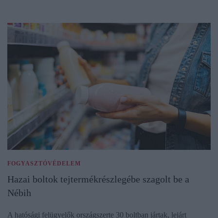
FOGYASZTÓVÉDELEM
Hazai boltok tejtermékrészlegébe szagolt be a
Nébih
A hatósági felügyelők országszerte 30 boltban jártak, lejárt