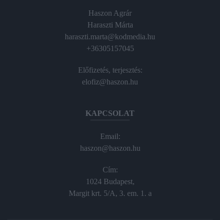
Haszon Agrár
Haraszti Márta
haraszti.marta@kodmedia.hu
+36305157045
Előfizetés, terjesztés:
elofiz@haszon.hu
KAPCSOLAT
Email:
haszon@haszon.hu
Cím:
1024 Budapest,
Margit krt. 5/A, 3. em. 1. a