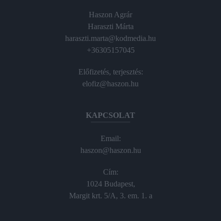
Haszon Agrár
Haraszti Márta
haraszti.marta@kodmedia.hu
+36305157045
Előfizetés, terjesztés:
elofiz@haszon.hu
KAPCSOLAT
Email:
haszon@haszon.hu
Cím:
1024 Budapest,
Margit krt. 5/A, 3. em. 1. a