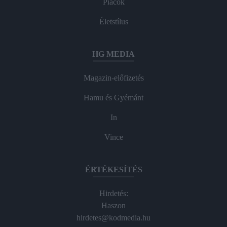
Piacok
Életstílus
HG MEDIA
Magazin-előfizetés
Hamu és Gyémánt
In
Vince
ÉRTÉKESÍTÉS
Hirdetés:
Haszon
hirdetes@kodmedia.hu