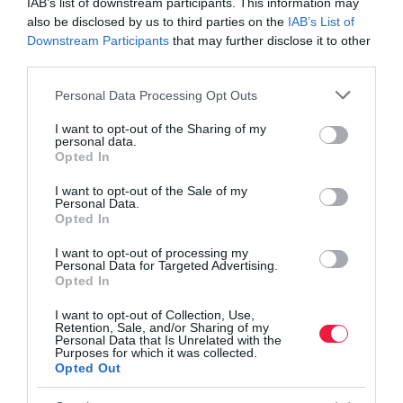
IAB’s list of downstream participants. This information may
also be disclosed by us to third parties on the
IAB’s List of
Downstream Participants
that may further disclose it to other
third parties.
Please note that this website/app uses one or more Google
Personal Data Processing Opt Outs
services and may gather and store information including but
not limited to your visit or usage behaviour. You may click to
I want to opt-out of the Sharing of my
personal data.
grant or deny consent to Google and its third-party tags to
Opted In
use your data for below specified purposes in below Google
consent section.
I want to opt-out of the Sale of my
Personal Data.
Opted In
I want to opt-out of processing my
Personal Data for Targeted Advertising.
Opted In
I want to opt-out of Collection, Use,
Retention, Sale, and/or Sharing of my
Personal Data that Is Unrelated with the
Purposes for which it was collected.
Opted Out