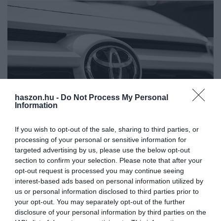
haszon.hu -
Do Not Process My Personal
Information
If you wish to opt-out of the sale, sharing to third parties, or
processing of your personal or sensitive information for
AUTÓ
targeted advertising by us, please use the below opt-out
Légtisztítóval látná el az autóit a Toyota
section to confirm your selection. Please note that after your
opt-out request is processed you may continue seeing
Olyan berendezést fejleszt az autóiba a Toyota, amely képes
interest-based ads based on personal information utilized by
us or personal information disclosed to third parties prior to
kivonni a szén-dioxidot a levegőből. Ha fel tud mutatni egy
your opt-out. You may separately opt-out of the further
hatékony technológiát, az környezetvédelmi szempontból
disclosure of your personal information by third parties on the
forradalmi változást…