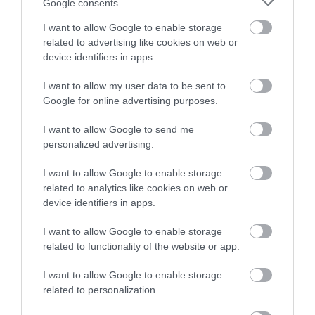
Google consents
I want to allow Google to enable storage
related to advertising like cookies on web or
device identifiers in apps.
I want to allow my user data to be sent to
Google for online advertising purposes.
PIACOK
Furcsa, új funkciót tesztel a YouTube
I want to allow Google to send me
personalized advertising.
A videók színein alapuló szűrési rendszert tesztel a YouTube. Az
I want to allow Google to enable storage
új funkció már elérhető néhány felhasználónak. Ők számoltak be
related to analytics like cookies on web or
arról, hogy színekkel szűrhetik, milyen műsorok jelenjenek meg
device identifiers in apps.
a…
I want to allow Google to enable storage
related to functionality of the website or app.
I want to allow Google to enable storage
related to personalization.