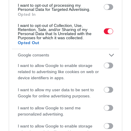
Igen eredményesen kezdték az évet a hazai önkéntes nyugdíj- és
I want to opt-out of processing my
Personal Data for Targeted Advertising.
egészségpénztárak, amelyek mind az összesített taglétszám, mind
Opted In
a tagi és munkáltatói befizetések tekintetében jelentős
előrelépést…
I want to opt-out of Collection, Use,
Retention, Sale, and/or Sharing of my
Personal Data that Is Unrelated with the
Purposes for which it was collected.
Opted Out
Google consents
I want to allow Google to enable storage
related to advertising like cookies on web or
device identifiers in apps.
I want to allow my user data to be sent to
Google for online advertising purposes.
I want to allow Google to send me
personalized advertising.
I want to allow Google to enable storage