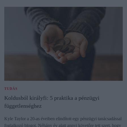
TUDÁS
Koldusból királyfi: 5 praktika a pénzügyi
függetlenséghez
Kyle Taylor a 20-as éveiben elindított egy pénzügyi tanácsadással
foglalkozó blogot. Néhány év alatt annyi követőre tett szert, hogy