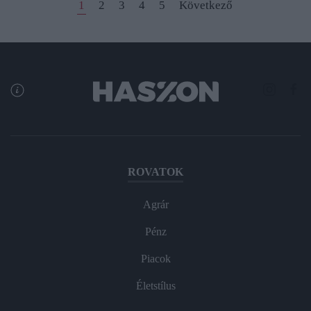
1
2
3
4
5
Következő
ROVATOK
Agrár
Pénz
Piacok
Életstílus