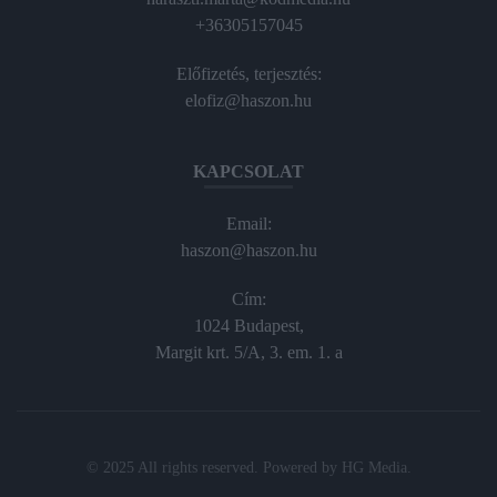
+36305157045
Előfizetés, terjesztés:
elofiz@haszon.hu
KAPCSOLAT
Email:
haszon@haszon.hu
Cím:
1024 Budapest,
Margit krt. 5/A, 3. em. 1. a
© 2025 All rights reserved. Powered by
HG Media
.