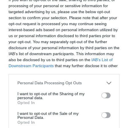
processing of your personal or sensitive information for
targeted advertising by us, please use the below opt-out
section to confirm your selection. Please note that after your
opt-out request is processed you may continue seeing
interest-based ads based on personal information utilized by
us or personal information disclosed to third parties prior to
your opt-out. You may separately opt-out of the further
disclosure of your personal information by third parties on the
IAB’s list of downstream participants. This information may
also be disclosed by us to third parties on the
IAB’s List of
Downstream Participants
that may further disclose it to other
third parties.
Please note that this website/app uses one or more Google
Personal Data Processing Opt Outs
services and may gather and store information including but
not limited to your visit or usage behaviour. You may click to
I want to opt-out of the Sharing of my
personal data.
grant or deny consent to Google and its third-party tags to
Opted In
use your data for below specified purposes in below Google
NYUGDÍJ
consent section.
I want to opt-out of the Sale of my
Personal Data.
Így gyűjtesz nyugdíjra, egészségre? Jó hírünk van
Opted In