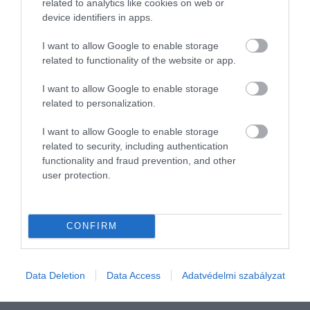
related to analytics like cookies on web or
device identifiers in apps.
I want to allow Google to enable storage
related to functionality of the website or app.
I want to allow Google to enable storage
related to personalization.
I want to allow Google to enable storage
related to security, including authentication
functionality and fraud prevention, and other
NYUGDÍJ
user protection.
Jól járt, aki így takarékoskodik a nyugdíjas évekre
Az előző, jól sikerült év után idei első negyedévben még jobban
CONFIRM
rákapcsoltak a nyugdíjpénztárak. A magas kockázatot vállaló
portfóliók már három hónap után két számjegyű pluszban állnak,
írja…
Data Deletion
Data Access
Adatvédelmi szabályzat