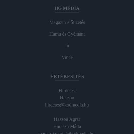
HG MEDIA
Magazin-előfizetés
Hamu és Gyémánt
In
Vince
ÉRTÉKESÍTÉS
Hirdetés:
Haszon
hirdetes@kodmedia.hu
Haszon Agrár
Haraszti Márta
haraszti.marta@kodmedia.hu