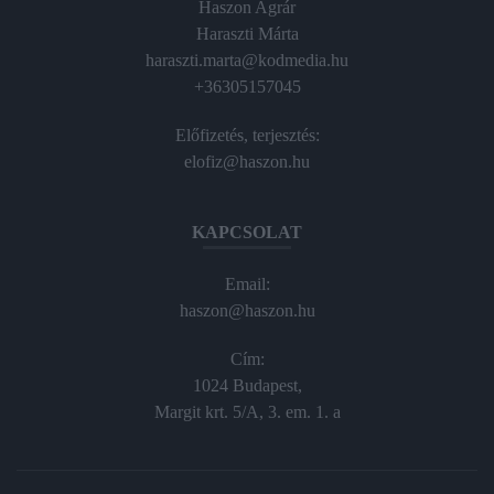
Haszon Agrár
Haraszti Márta
haraszti.marta@kodmedia.hu
+36305157045
Előfizetés, terjesztés:
elofiz@haszon.hu
KAPCSOLAT
Email:
haszon@haszon.hu
Cím:
1024 Budapest,
Margit krt. 5/A, 3. em. 1. a