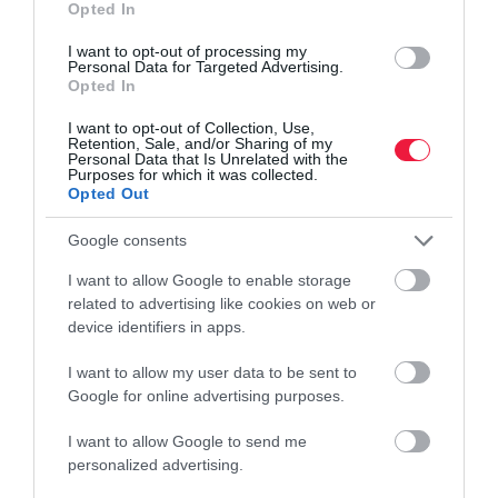
Opted In
Válaszoltak a kínai kiskereskedelmi óriások Trump
I want to opt-out of processing my
vámjaira
Personal Data for Targeted Advertising.
Opted In
A Shein és a Temu figyelmeztették az amerikai vásárlókat, hogy a
I want to opt-out of Collection, Use,
jövő héttől árat emelnek, miután Donald Trump elnök magas
Retention, Sale, and/or Sharing of my
Personal Data that Is Unrelated with the
vámokat vetett ki a Kínából származó termékekre.
Purposes for which it was collected.
Opted Out
Google consents
I want to allow Google to enable storage
related to advertising like cookies on web or
device identifiers in apps.
I want to allow my user data to be sent to
Google for online advertising purposes.
I want to allow Google to send me
personalized advertising.