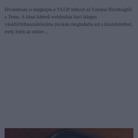
Hivatalosan is megkapta a VLOP státuszt az Európai Bizottságtól
a Temu. A kínai hátterű webáruház havi átlagos
vásárló/felhasználószáma jócskán meghaladta azt a küszöbértéket,
mely felett az online…