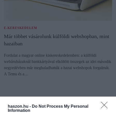
E-KERESKEDELEM
Már többet vásárolunk külföldi webshopban, mint
hazaiban
Fordulat a magyar online kiskereskedelemben: a külföldi
webáruházaknál bankkártyával elköltött összegek az idei második
negyedévben már meghaladhatták a hazai webshopok forgalmát.
A Temu és a…
haszon.hu -
Do Not Process My Personal
Information