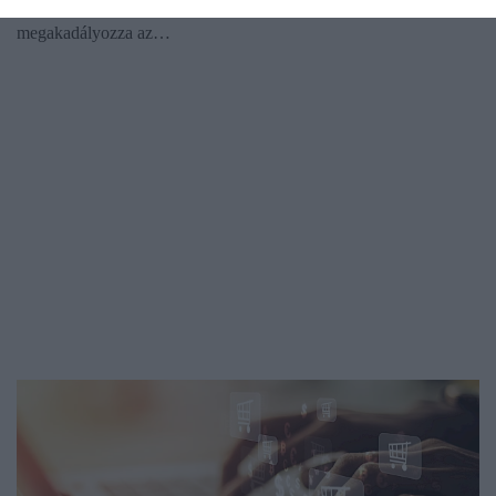
milyen intézkedéseket hozott annak érdekében, hogy
megakadályozza az…