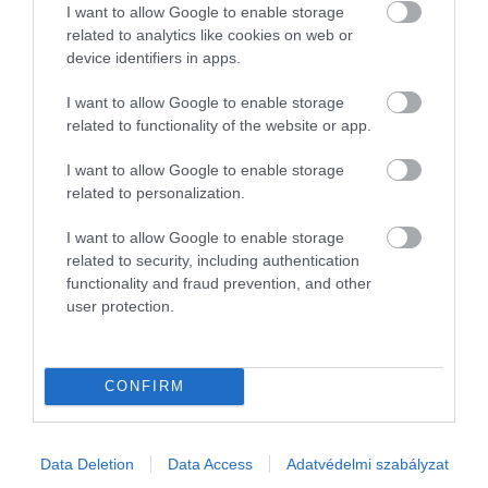
I want to allow Google to enable storage
related to analytics like cookies on web or
device identifiers in apps.
I want to allow Google to enable storage
related to functionality of the website or app.
I want to allow Google to enable storage
related to personalization.
I want to allow Google to enable storage
related to security, including authentication
functionality and fraud prevention, and other
user protection.
JOG
Brüsszel kérdőre vonta a Temu-t az illegális áruk
CONFIRM
miatt
Az Európai Bizottság megkereséssel fordult a Temu kínai online
Data Deletion
Data Access
Adatvédelmi szabályzat
kereskedelmi óriásvállalathoz, részletes tájékoztatást kérve arról,