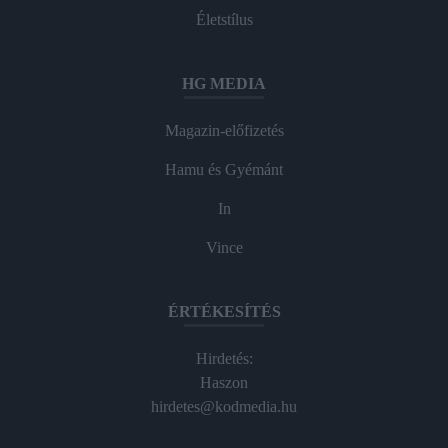
Életstílus
HG MEDIA
Magazin-előfizetés
Hamu és Gyémánt
In
Vince
ÉRTÉKESÍTÉS
Hirdetés:
Haszon
hirdetes@kodmedia.hu