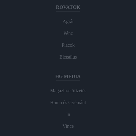
ROVATOK
Agrár
Pénz
Piacok
Életstílus
HG MEDIA
Magazin-előfizetés
Hamu és Gyémánt
In
Vince