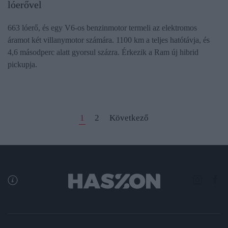
lóerővel
663 lóerő, és egy V6-os benzinmotor termeli az elektromos
áramot két villanymotor számára. 1100 km a teljes hatótávja, és
4,6 másodperc alatt gyorsul százra. Érkezik a Ram új hibrid
pickupja.
1
2
Következő