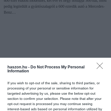
400 ezer eladott modellnél, két éve és négy hónapja 500-nál, most
pedig legördült a gyártószalagról a 600 ezredik autó a Mercedes-
Benz…
haszon.hu -
Do Not Process My Personal
Information
If you wish to opt-out of the sale, sharing to third parties, or
processing of your personal or sensitive information for
targeted advertising by us, please use the below opt-out
section to confirm your selection. Please note that after your
opt-out request is processed you may continue seeing
interest-based ads based on personal information utilized by