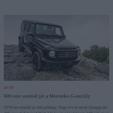
AUTÓ
600 ezer autónál jár a Mercedes G-osztály
1979-ben készült az első példány. Négy éve és nyolc hónapja járt