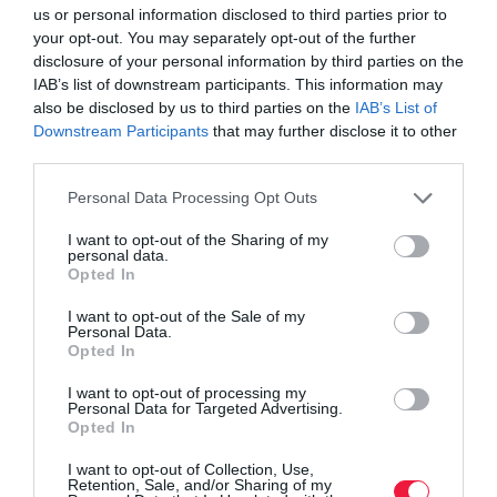
us or personal information disclosed to third parties prior to
your opt-out. You may separately opt-out of the further
disclosure of your personal information by third parties on the
IAB’s list of downstream participants. This information may
also be disclosed by us to third parties on the
IAB’s List of
Downstream Participants
that may further disclose it to other
third parties.
Please note that this website/app uses one or more Google
Personal Data Processing Opt Outs
services and may gather and store information including but
AUTÓ
not limited to your visit or usage behaviour. You may click to
I want to opt-out of the Sharing of my
personal data.
Luxuslakosztály minden terepre: itt a Torsus
grant or deny consent to Google and its third-party tags to
Opted In
use your data for below specified purposes in below Google
Liberra
consent section.
I want to opt-out of the Sale of my
Personal Data.
A cseh Torsus eddig főként katonai, ipari és katasztrófavédelmi
Opted In
célokra épített robusztus járműveket, most azonban új területre
I want to opt-out of processing my
lépett: a lakóautók világába. A Dämmler céggel közösen
Personal Data for Targeted Advertising.
megalkották a…
Opted In
I want to opt-out of Collection, Use,
Retention, Sale, and/or Sharing of my