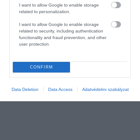
I want to allow Google to enable storage
related to personalization.
I want to allow Google to enable storage
ELEKTROMOS AUTÓ
related to security, including authentication
Elektromos változatban érkezik a klasszikus Ford
functionality and fraud prevention, and other
user protection.
Bronco
A Ford bemutatta a legendás Bronco SUV vadonatúj, teljesen
CONFIRM
elektromos (EV) és hatótávnövelt (EREV) változatát, amelyeket
kifejezetten a kínai piacra szán.
Data Deletion
Data Access
Adatvédelmi szabályzat