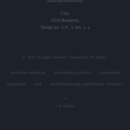
haszon@haszon.hu
Cím:
1024 Budapest,
Margit krt. 5/A, 3. em. 1. a
© 2025 All rights reserved. Powered by
HG Media
.
moderálási szabályzat
adatvédelmi szabályzat
médiaajánló
impresszum
ászf
akadálymentességi megfelelőségi nyilatkozat
Lap tetejére