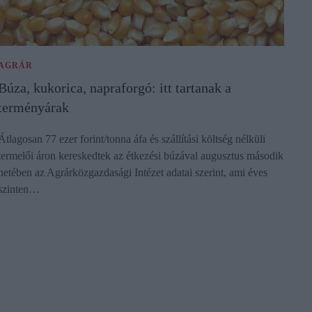
AGRÁR
Búza, kukorica, napraforgó: itt tartanak a
terményárak
Átlagosan 77 ezer forint/tonna áfa és szállítási költség nélküli
termelői áron kereskedtek az étkezési búzával augusztus második
hetében az Agrárközgazdasági Intézet adatai szerint, ami éves
szinten…