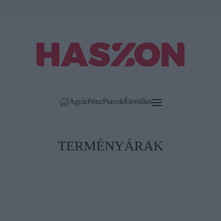
Agrár
Pénz
Piacok
Életstílus
TERMÉNYÁRAK