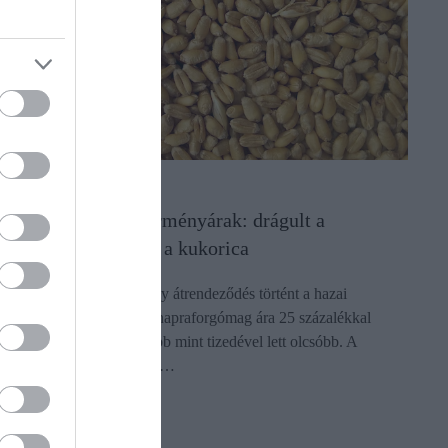
AGRÁR
Hullámvasúton a terményárak: drágult a
napraforgó, olcsóbb a kukorica
Szeptember végére komoly átrendeződés történt a hazai
agrárpiacon: miközben a napraforgómag ára 25 százalékkal
ugrott meg, a szójabab több mint tizedével lett olcsóbb. A
kukorica és a búza piacán…