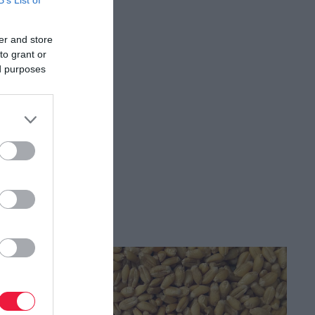
B’s List of
jó…
er and store
to grant or
ed purposes