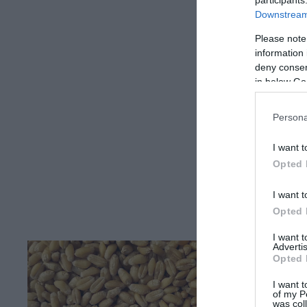
participants
Downstream 
Please note
information 
deny consent
in below Go
Persona
I want t
Opted 
I want t
Opted 
I want 
Advertis
Opted 
I want t
of my P
was col