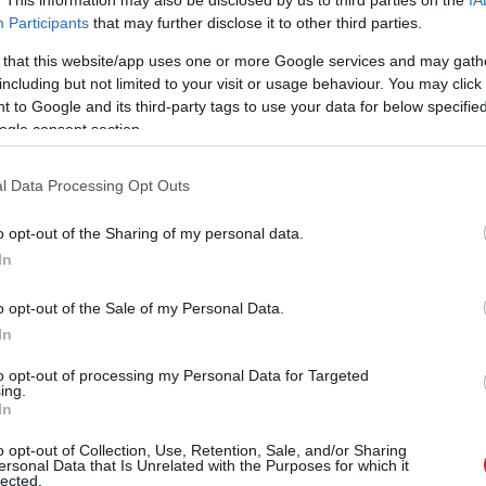
. This information may also be disclosed by us to third parties on the
IA
Participants
that may further disclose it to other third parties.
 that this website/app uses one or more Google services and may gath
including but not limited to your visit or usage behaviour. You may click 
 to Google and its third-party tags to use your data for below specifi
ogle consent section.
l Data Processing Opt Outs
o opt-out of the Sharing of my personal data.
In
o opt-out of the Sale of my Personal Data.
In
to opt-out of processing my Personal Data for Targeted
ing.
In
o opt-out of Collection, Use, Retention, Sale, and/or Sharing
ersonal Data that Is Unrelated with the Purposes for which it
lected.