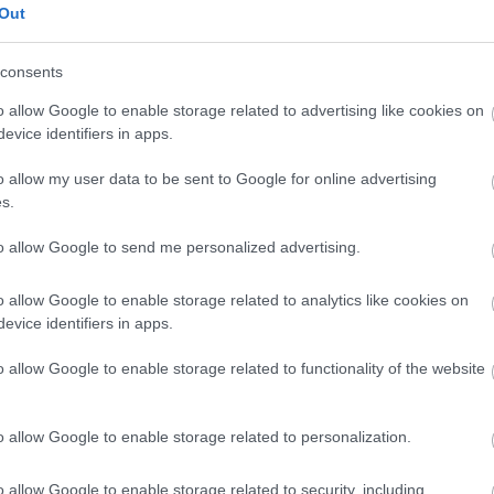
Out
consents
o allow Google to enable storage related to advertising like cookies on
evice identifiers in apps.
o allow my user data to be sent to Google for online advertising
s.
AGRÁR
Terményárak: ennyibe kerül most a búza és a
to allow Google to send me personalized advertising.
kukorica
o allow Google to enable storage related to analytics like cookies on
Egy év alatt 10 százalékkal csökkent a búza termelői ára, a
evice identifiers in apps.
kukoricáé pedig 2 százalékkal Magyarországon.
o allow Google to enable storage related to functionality of the website
o allow Google to enable storage related to personalization.
o allow Google to enable storage related to security, including