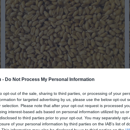
u -
Do Not Process My Personal Information
AGRÁR
Zuhan a búza ára
to opt-out of the sale, sharing to third parties, or processing of your per
formation for targeted advertising by us, please use the below opt-out s
r selection. Please note that after your opt-out request is processed y
eing interest-based ads based on personal information utilized by us or
Az étkezési búza hazai termelői ára április első hetében átlagosan
disclosed to third parties prior to your opt-out. You may separately opt-
65,5 ezer forint/tonna volt, ami 23 százalékos visszaesést jelent a
losure of your personal information by third parties on the IAB’s list of
tavalyi év azonos időszakához képest.