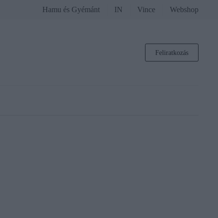
Hamu és Gyémánt
IN
Vince
Webshop
Feliratkozás