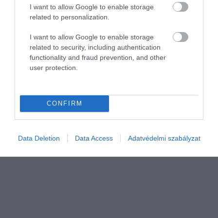
I want to allow Google to enable storage
related to personalization.
I want to allow Google to enable storage
related to security, including authentication
AUTÓ
functionality and fraud prevention, and other
user protection.
Ennyit csökken az e-autók hatótávja hidegben
Mínusz 10 fok alatti hőmérsékleten teszteltek. A legjobb e-autó is
CONFIRM
alig tudta eredeti hatótávjának a felét megtenni hidegben.
Data Deletion
Data Access
Adatvédelmi szabályzat