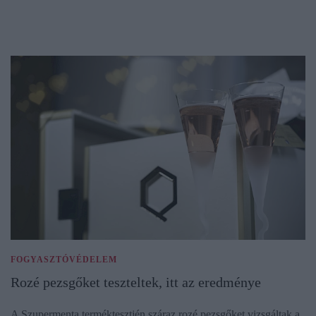
FOGYASZTÓVÉDELEM
Rozé pezsgőket teszteltek, itt az eredménye
A Szupermenta terméktesztjén száraz rozé pezsgőket vizsgáltak a