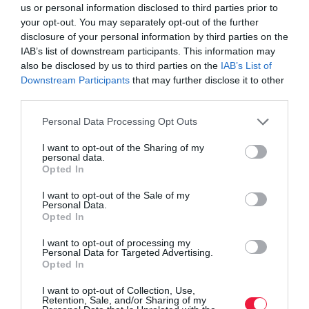
us or personal information disclosed to third parties prior to
your opt-out. You may separately opt-out of the further
disclosure of your personal information by third parties on the
IAB’s list of downstream participants. This information may
also be disclosed by us to third parties on the
IAB’s List of
Downstream Participants
that may further disclose it to other
third parties.
Please note that this website/app uses one or more Google
Personal Data Processing Opt Outs
services and may gather and store information including but
not limited to your visit or usage behaviour. You may click to
I want to opt-out of the Sharing of my
personal data.
grant or deny consent to Google and its third-party tags to
Opted In
use your data for below specified purposes in below Google
consent section.
AUTÓ
I want to opt-out of the Sale of my
Personal Data.
Ezt tudja az 1000 lóerős elektromos Jaguar
Opted In
I want to opt-out of processing my
Az utolsó teszteket végzik rajta és hamarosan sorozatgyártásba
Personal Data for Targeted Advertising.
kerül a Jaguar Type 00. Itt van néhány műszaki adat az új
Opted In
országúti ragadozóról.
I want to opt-out of Collection, Use,
Retention, Sale, and/or Sharing of my