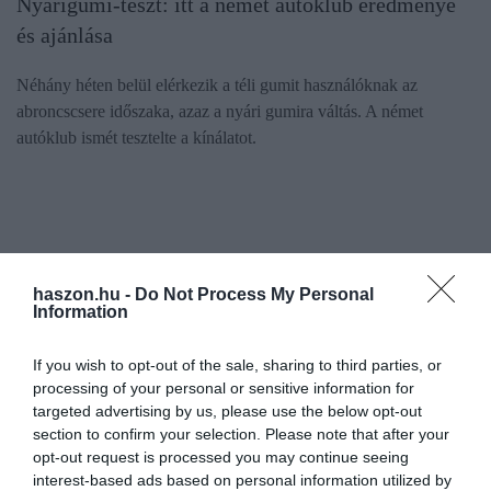
Nyárigumi-teszt: itt a német autóklub eredménye
és ajánlása
Néhány héten belül elérkezik a téli gumit használóknak az
abroncscsere időszaka, azaz a nyári gumira váltás. A német
autóklub ismét tesztelte a kínálatot.
haszon.hu -
Do Not Process My Personal
Information
If you wish to opt-out of the sale, sharing to third parties, or
processing of your personal or sensitive information for
targeted advertising by us, please use the below opt-out
section to confirm your selection. Please note that after your
opt-out request is processed you may continue seeing
interest-based ads based on personal information utilized by