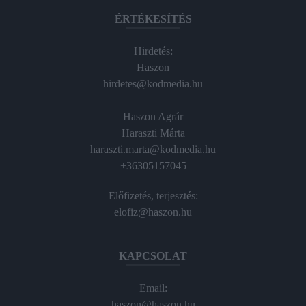
ÉRTÉKESÍTÉS
Hirdetés:
Haszon
hirdetes@kodmedia.hu
Haszon Agrár
Haraszti Márta
haraszti.marta@kodmedia.hu
+36305157045
Előfizetés, terjesztés:
elofiz@haszon.hu
KAPCSOLAT
Email:
haszon@haszon.hu