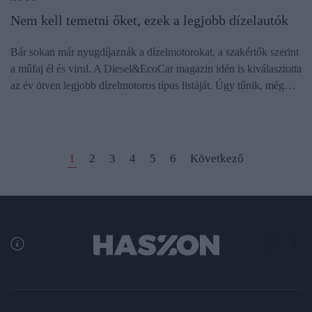
Nem kell temetni őket, ezek a legjobb dízelautók
Bár sokan már nyugdíjaznák a dízelmotorokat, a szakértők szerint
a műfaj él és virul. A Diesel&EcoCar magazin idén is kiválasztotta
az év ötven legjobb dízelmotoros típus listáját. Úgy tűnik, még…
1
2
3
4
5
6
Következő