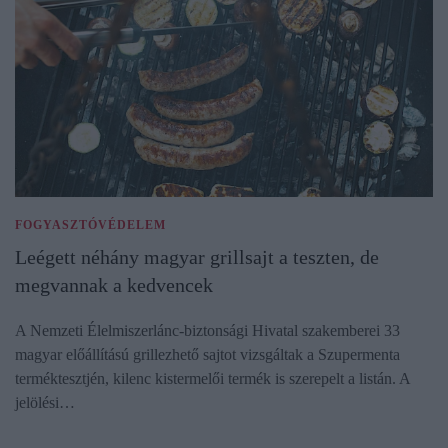
FOGYASZTÓVÉDELEM
Leégett néhány magyar grillsajt a teszten, de
megvannak a kedvencek
A Nemzeti Élelmiszerlánc-biztonsági Hivatal szakemberei 33
magyar előállítású grillezhető sajtot vizsgáltak a Szupermenta
terméktesztjén, kilenc kistermelői termék is szerepelt a listán. A
jelölési…