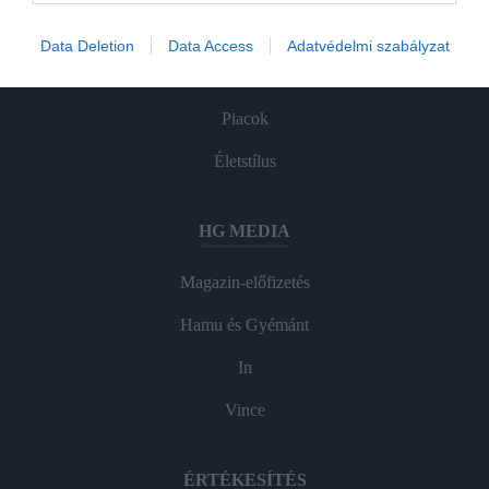
Agrár
Data Deletion
Data Access
Adatvédelmi szabályzat
Pénz
Piacok
Életstílus
HG MEDIA
Magazin-előfizetés
Hamu és Gyémánt
In
Vince
ÉRTÉKESÍTÉS