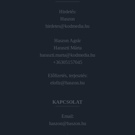
Hirdetés:
Haszon
hirdetes@kodmedia.hu
Haszon Agrár
Haraszti Márta
haraszti.marta@kodmedia.hu
+36305157045
Előfizetés, terjesztés:
elofiz@haszon.hu
KAPCSOLAT
Email:
haszon@haszon.hu