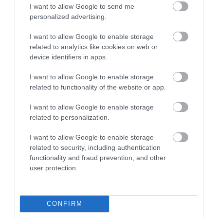
900 millió dolláros téves utalás? A bíróság szerint
I want to allow Google to send me
personalized advertising.
nem jár vissza!
I want to allow Google to enable storage
Egy amerikai bank munkatársa tévesen döbbenetesen nagy
related to analytics like cookies on web or
összeget utalt, de a bíróság szerint nem jár vissza a pénz.
device identifiers in apps.
I want to allow Google to enable storage
related to functionality of the website or app.
I want to allow Google to enable storage
related to personalization.
I want to allow Google to enable storage
related to security, including authentication
functionality and fraud prevention, and other
user protection.
CONFIRM
ROVATOK