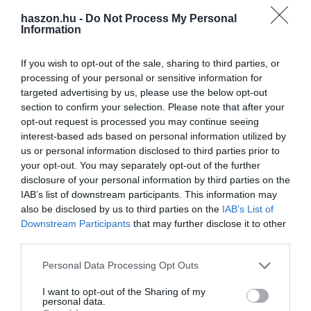
haszon.hu -
Do Not Process My Personal
Information
If you wish to opt-out of the sale, sharing to third parties, or
BANK
processing of your personal or sensitive information for
Tévesen kapott egymillió dollárt, legalább volt pár
targeted advertising by us, please use the below opt-out
section to confirm your selection. Please note that after your
jó napja
opt-out request is processed you may continue seeing
interest-based ads based on personal information utilized by
Sokan álmodoznak arról, milyen jó lenne, ha egyik napról a
us or personal information disclosed to third parties prior to
másikra megjelenne a bankszámlájukon egy jelentős összeg. Egy
your opt-out. You may separately opt-out of the further
jótevőtől. Vagy valaki mástól. Mindegy. Vigyázat, az ébredés
disclosure of your personal information by third parties on the
keserű is lehet.
IAB’s list of downstream participants. This information may
also be disclosed by us to third parties on the
IAB’s List of
Downstream Participants
that may further disclose it to other
third parties.
Please note that this website/app uses one or more Google
Personal Data Processing Opt Outs
services and may gather and store information including but
not limited to your visit or usage behaviour. You may click to
I want to opt-out of the Sharing of my
personal data.
grant or deny consent to Google and its third-party tags to