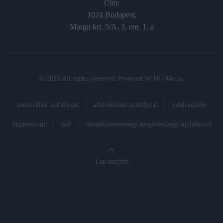
Cím:
1024 Budapest,
Margit krt. 5/A, 3. em. 1. a
© 2025 All rights reserved. Powered by
HG Media
.
moderálási szabályzat
adatvédelmi szabályzat
médiaajánló
impresszum
ászf
akadálymentességi megfelelőségi nyilatkozat
Lap tetejére