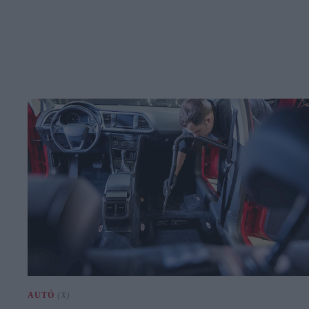
AUTÓ
(X)