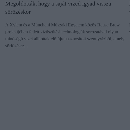
Megoldották, hogy a saját vized igyad vissza
sörözéskor
A Xylem és a Müncheni Műszaki Egyetem közös Reuse Brew
projektjében fejlett víztisztítási technológiák sorozatával olyan
minőségű vizet állítottak elő újrahasznosított szennyvízből, amely
sörfőzésre…