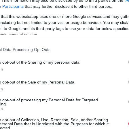
. This information may also be disclosed by us to third parties on the
IA
autókban a légkondit. A Vezess.hu autós szakportál 7 pontban
Participants
that may further disclose it to other third parties.
foglalta össze, hogy miért és hogyan kell tisztítani a berendezést.
 that this website/app uses one or more Google services and may gath
including but not limited to your visit or usage behaviour. You may click 
 to Google and its third-party tags to use your data for below specifi
ogle consent section.
l Data Processing Opt Outs
o opt-out of the Sharing of my personal data.
In
o opt-out of the Sale of my Personal Data.
In
to opt-out of processing my Personal Data for Targeted
ing.
In
o opt-out of Collection, Use, Retention, Sale, and/or Sharing
ersonal Data that Is Unrelated with the Purposes for which it
lected.