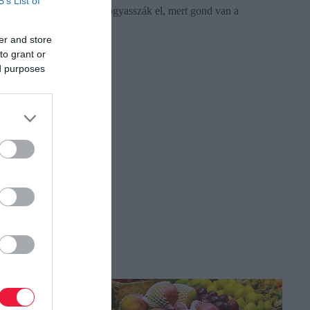
B’s List of
megegyező terméket ne fogyasszák el, mert gond van a
minőségével.
er and store
to grant or
ed purposes