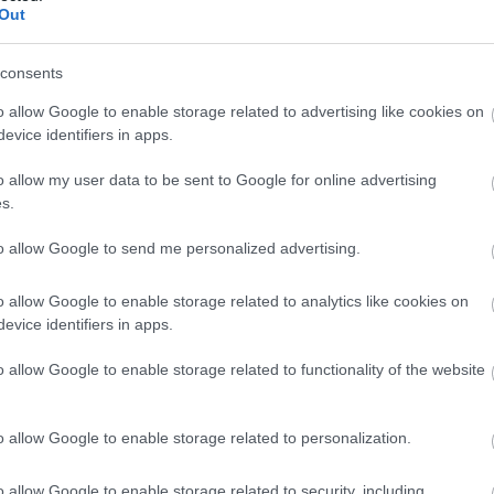
Out
consents
o allow Google to enable storage related to advertising like cookies on
evice identifiers in apps.
o allow my user data to be sent to Google for online advertising
s.
to allow Google to send me personalized advertising.
PIACOK
Verhetetlen lehet légtisztításban ez a szobanövény
o allow Google to enable storage related to analytics like cookies on
evice identifiers in apps.
o allow Google to enable storage related to functionality of the website
Olyan növényt állít elő egy francia cég, amelyek egy átlagos
szobanövénynél akár harmincszor több szennyezőanyagot
képesek kiszűrni a levegőből. Az is kiderült, mikortól lesz
o allow Google to enable storage related to personalization.
kapható az üzletekben.
o allow Google to enable storage related to security, including