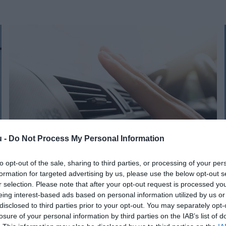
u -
Do Not Process My Personal Information
to opt-out of the sale, sharing to third parties, or processing of your per
AUTÓ
formation for targeted advertising by us, please use the below opt-out s
7 tipp autósoknak a légkondi biztonságos
r selection. Please note that after your opt-out request is processed y
eing interest-based ads based on personal information utilized by us or
használatára
disclosed to third parties prior to your opt-out. You may separately opt-
losure of your personal information by third parties on the IAB’s list of
Nyakunkon a nyári meleg, egyre többen kapcsolják be az