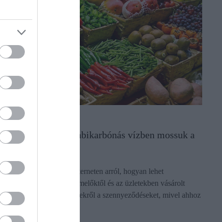
NÖVÉNYTERMESZTÉS
Tényleg jó, ha szódabikarbónás vízben mossuk a
zöldséget?
Számos videó terjed az interneten arról, hogyan lehet
megfelelően lemosni a termelőktől és az üzletekben vásárolt
gyümölcsökről és zöldségekről a szennyeződéseket, mivel ahhoz
a folyó csapvíz nem…