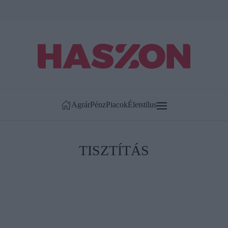
Agrár
Pénz
Piacok
Életstílus
TISZTÍTÁS