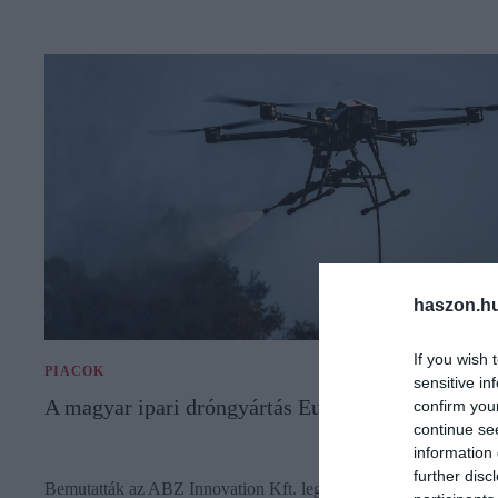
haszon.h
If you wish 
PIACOK
sensitive in
A magyar ipari dróngyártás Európa csúcsán
confirm you
continue se
information 
further disc
Bemutatták az ABZ Innovation Kft. legújabb fejlesztésű drónját,