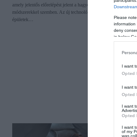
participants
amely jelentős előrelépést jelent a hagyományos tisztítási
Downstream 
módszerekkel szemben. Az új technológia különösen alkalmas
Please note
épületek…
information 
deny consent
in below Go
Persona
I want t
Opted 
I want t
Opted 
I want 
Advertis
Opted 
I want t
of my P
was col