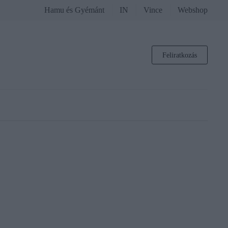
Hamu és Gyémánt
IN
Vince
Webshop
Feliratkozás