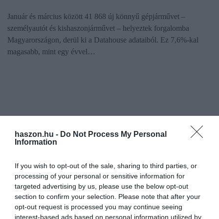
Január és március között 41 868 új könnyű gépjárművet –
személyautót és kishaszonjárművet – helyeztek forgalomba
Magyarországon, derül ki a Datahouse adataiból. Ez 7,6%-kal
magasabb, mint egy évvel…
haszon.hu -
Do Not Process My Personal
Information
If you wish to opt-out of the sale, sharing to third parties, or
processing of your personal or sensitive information for
targeted advertising by us, please use the below opt-out
section to confirm your selection. Please note that after your
opt-out request is processed you may continue seeing
interest-based ads based on personal information utilized by