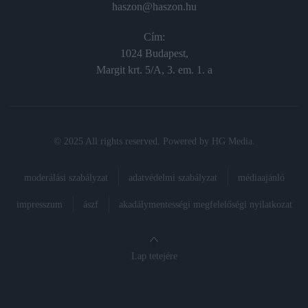
haszon@haszon.hu
Cím:
1024 Budapest,
Margit krt. 5/A, 3. em. 1. a
© 2025 All rights reserved. Powered by
HG Media
.
moderálási szabályzat
adatvédelmi szabályzat
médiaajánló
impresszum
ászf
akadálymentességi megfelelőségi nyilatkozat
Lap tetejére