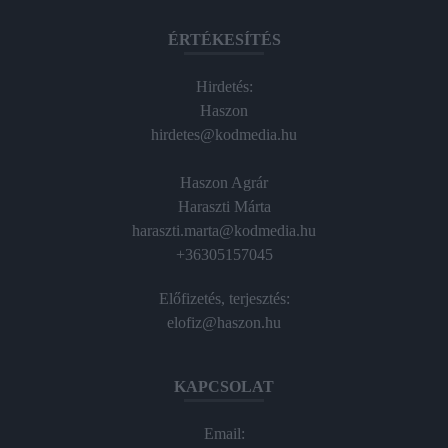
ÉRTÉKESÍTÉS
Hirdetés:
Haszon
hirdetes@kodmedia.hu
Haszon Agrár
Haraszti Márta
haraszti.marta@kodmedia.hu
+36305157045
Előfizetés, terjesztés:
elofiz@haszon.hu
KAPCSOLAT
Email: