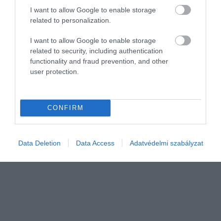
I want to allow Google to enable storage
related to personalization.
I want to allow Google to enable storage
related to security, including authentication
functionality and fraud prevention, and other
user protection.
AUTÓ
Ráfizethetsz, hogy nem februárban vettél import
használt autót
CONFIRM
Februárban a DataHouse adatai szerint 12 206 import használt
személyautó kapott hazai rendszámot, ami 26 százalékkal haladja
Data Deletion
Data Access
Adatvédelmi szabályzat
meg a tavaly februárban regisztrált 9 692-es mennyiséget. A
trend…