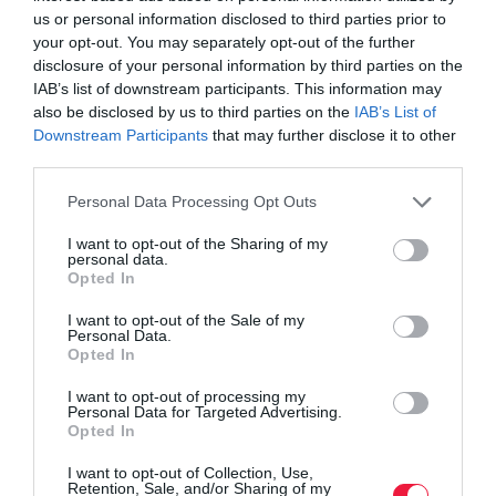
us or personal information disclosed to third parties prior to
your opt-out. You may separately opt-out of the further
disclosure of your personal information by third parties on the
IAB’s list of downstream participants. This information may
also be disclosed by us to third parties on the
IAB’s List of
Downstream Participants
that may further disclose it to other
third parties.
Please note that this website/app uses one or more Google
Personal Data Processing Opt Outs
services and may gather and store information including but
not limited to your visit or usage behaviour. You may click to
I want to opt-out of the Sharing of my
personal data.
grant or deny consent to Google and its third-party tags to
Opted In
AUTÓ
use your data for below specified purposes in below Google
consent section.
I want to opt-out of the Sale of my
Megjött az új Toyota RAV4: ezt tudja, ennyi az
Personal Data.
indulóár
Opted In
I want to opt-out of processing my
Megkezdődött Magyarországon a hatodik generációs Toyota
Personal Data for Targeted Advertising.
Opted In
RAV4 plug-in hibrid változatának forgalmazása, amely akár 100
kilométeres tisztán elektromos hatótávval érkezik. A modell
I want to opt-out of Collection, Use,
korábban már elérhető…
Retention, Sale, and/or Sharing of my