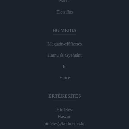
Piacok
Életstílus
HG MEDIA
Magazin-előfizetés
Hamu és Gyémánt
In
Vince
ÉRTÉKESÍTÉS
Hirdetés:
Haszon
hirdetes@kodmedia.hu