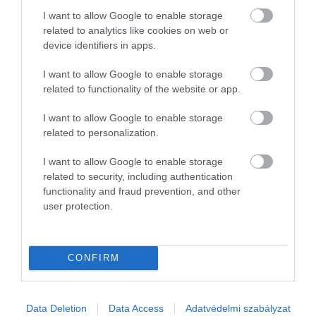
I want to allow Google to enable storage
related to analytics like cookies on web or
device identifiers in apps.
I want to allow Google to enable storage
related to functionality of the website or app.
I want to allow Google to enable storage
related to personalization.
I want to allow Google to enable storage
related to security, including authentication
functionality and fraud prevention, and other
user protection.
PIACOK
Viszlát, sörhas: elkészült a szénhidrátmentes sör!
CONFIRM
10 év kutatómunka és 130 hibás prototípus után az Anheuser-
Busch sörfőzde sikeresen megalkotta az első teljesen
szénhidrátmentes sört. A Bud Light NEXT nevű termék február 7-
Data Deletion
Data Access
Adatvédelmi szabályzat
én jelenik meg a…