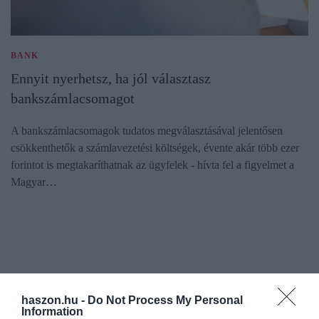
BANK
Ennyit nyerhetsz, ha jól választasz
bankszámlacsomagot
A bankszámlacsomagok tudatos megválasztásával jelentősen
csökkenthetők a számlavezetési költségek, évente akár több ezer
forintot is megtakaríthatnak az ügyfelek - hívta fel a figyelmet a
Magyar…
haszon.hu -
Do Not Process My Personal
Information