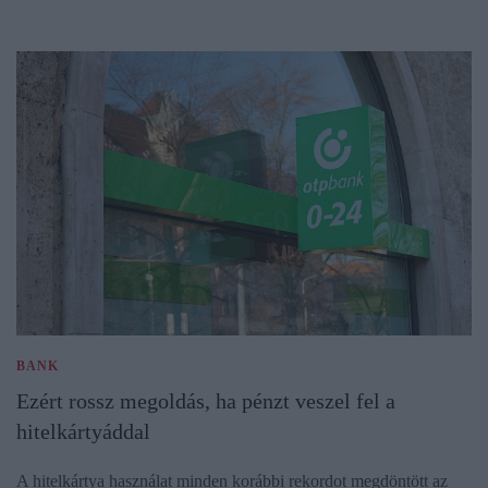
BANK
Ezért rossz megoldás, ha pénzt veszel fel a
hitelkártyáddal
A hitelkártya használat minden korábbi rekordot megdöntött az