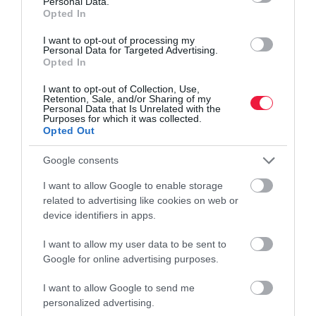
Personal Data.
Opted In
fűtést
I want to opt-out of processing my
Mind az energiahatékonyság, mind a fenntarthatóság témájában
Personal Data for Targeted Advertising.
Opted In
előrelátóak a magyarok, és tudatosan készülnek arra, hogy az idei
fűtésszezonban többet spóroljanak, csökkentsék a fogyasztásukat,
I want to opt-out of Collection, Use,
és így…
Retention, Sale, and/or Sharing of my
Personal Data that Is Unrelated with the
Purposes for which it was collected.
Opted Out
Google consents
I want to allow Google to enable storage
related to advertising like cookies on web or
device identifiers in apps.
I want to allow my user data to be sent to
Google for online advertising purposes.
I want to allow Google to send me
personalized advertising.