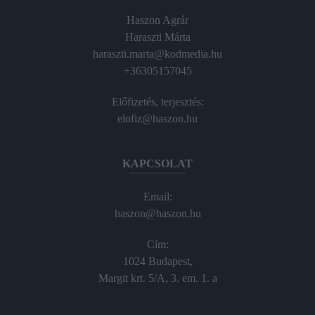
Haszon Agrár
Haraszti Márta
haraszti.marta@kodmedia.hu
+36305157045
Előfizetés, terjesztés:
elofiz@haszon.hu
KAPCSOLAT
Email:
haszon@haszon.hu
Cím:
1024 Budapest,
Margit krt. 5/A, 3. em. 1. a