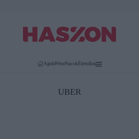
Agrár
Pénz
Piacok
Életstílus
UBER