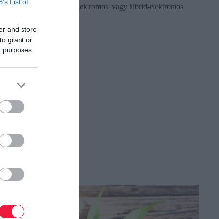
B’s List of
személyszállítást. Olyan elektromos, vagy hibrid-elektromos
meghajtású, függőleges…
er and store
to grant or
ed purposes