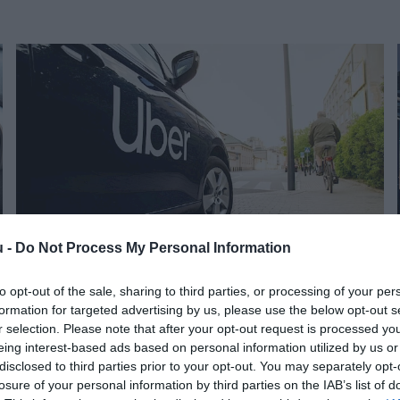
u -
Do Not Process My Personal Information
to opt-out of the sale, sharing to third parties, or processing of your per
Levegőben, víz alatt terjeszkedik az Uber
formation for targeted advertising by us, please use the below opt-out s
r selection. Please note that after your opt-out request is processed y
eing interest-based ads based on personal information utilized by us or
disclosed to third parties prior to your opt-out. You may separately opt-
A San Franciscó-i központú cég vonatot, buszt és repülőgépet is
losure of your personal information by third parties on the IAB’s list of
hozzáad még ebben az évben az Egyesült Királyságban működő