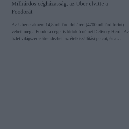
Milliárdos cégházasság, az Uber elvitte a
Foodorát
Az Uber csaknem 14,8 milliárd dollárért (4700 milliárd forint)
veheti meg a Foodora céget is birtokló német Delivery Herót. Az
üzlet világszerte átrendezheti az ételkiszállítási piacot, és a…