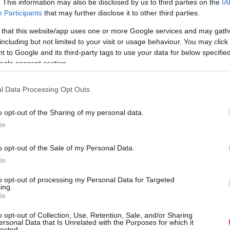
. This information may also be disclosed by us to third parties on the
IA
appjához. Ha beválik az terv, később más országokat is
Participants
that may further disclose it to other third parties.
bevonhatnak az…
 that this website/app uses one or more Google services and may gath
including but not limited to your visit or usage behaviour. You may click 
 to Google and its third-party tags to use your data for below specifi
ogle consent section.
l Data Processing Opt Outs
o opt-out of the Sharing of my personal data.
In
o opt-out of the Sale of my Personal Data.
In
to opt-out of processing my Personal Data for Targeted
ing.
In
o opt-out of Collection, Use, Retention, Sale, and/or Sharing
ersonal Data that Is Unrelated with the Purposes for which it
lected.