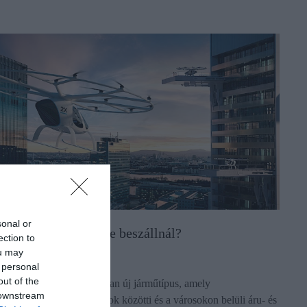
sonal or
Taxi a levegőben? Te beszállnál?
ection to
ou may
 personal
out of the
Kialakulóban van egy olyan új járműtípus, amely
 downstream
forradalmasíthatja a városok közötti és a városokon belüli áru- és