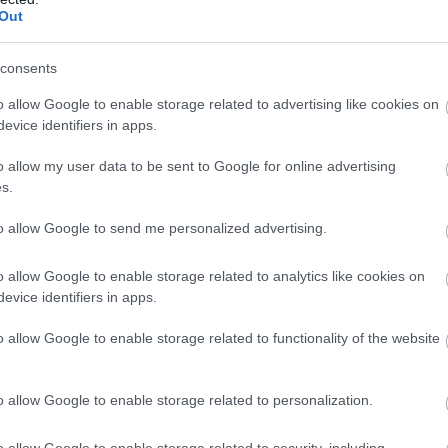
Out
consents
o allow Google to enable storage related to advertising like cookies on
evice identifiers in apps.
o allow my user data to be sent to Google for online advertising
s.
JOG
to allow Google to send me personalized advertising.
Szexuális zaklatás, erőszak: milliárdos büntetést
kapott az Uber
o allow Google to enable storage related to analytics like cookies on
evice identifiers in apps.
Az éves biztonsági jelentéseknek köszönhetően pontosan lehet
o allow Google to enable storage related to functionality of the website
tudni, hogy az Uber-hez hasonló taxiappos cégekhez mennyi
bántalmazási és szexuális zaklatási panasz érkezik be. Az adatok
lesújtóak. Az…
o allow Google to enable storage related to personalization.
o allow Google to enable storage related to security, including