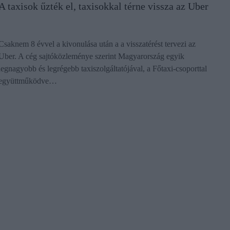
A taxisok űzték el, taxisokkal térne vissza az Uber
Csaknem 8 évvel a kivonulása után a a visszatérést tervezi az
Uber. A cég sajtóközleménye szerint Magyarország egyik
legnagyobb és legrégebb taxiszolgáltatójával, a Főtaxi-csoporttal
együttműködve…