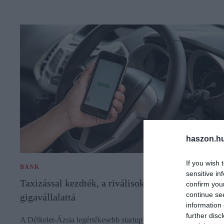
haszon.h
If you wish 
BANK
sensitive in
Taxizással kezdték, a riválisok orra előtt nőttek
confirm you
continue se
gigavállalattá
information 
further disc
A Délkelet-Ázsia legértékesebb startupjának nevezett Grab