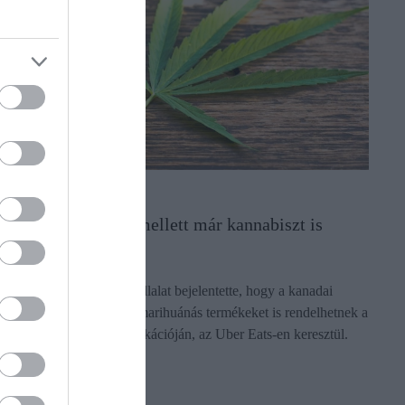
PIACOK
Az Uber az utasok mellett már kannabiszt is
szállít, engedéllyel
Az Uber Technologies vállalat bejelentette, hogy a kanadai
felhasználók hamarosan marihuánás termékeket is rendelhetnek a
vállalat ételkiszállító applikációján, az Uber Eats-en keresztül.