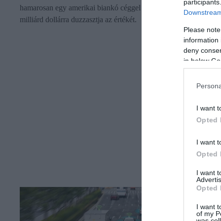
participants
hamarosan egy amerikai biankó céggel fog összeolvadni, ami 40
Downstream 
milliárd dollárra duzzasztja az értékét.
Please note
information 
deny consent
in below Go
Persona
I want t
Opted 
I want t
Opted 
I want 
Advertis
Opted 
I want t
of my P
was col