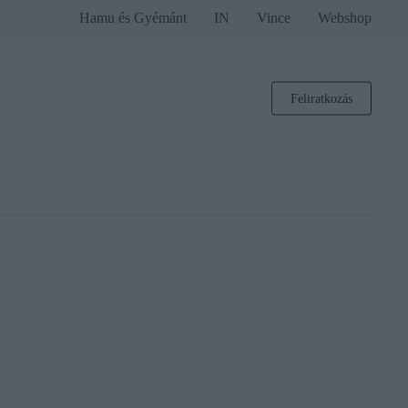
Hamu és Gyémánt
IN
Vince
Webshop
Feliratkozás