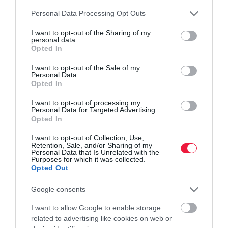
Please note that this website/app uses one or more Google
Personal Data Processing Opt Outs
services and may gather and store information including but
not limited to your visit or usage behaviour. You may click to
I want to opt-out of the Sharing of my
personal data.
grant or deny consent to Google and its third-party tags to
Opted In
use your data for below specified purposes in below Google
PÁLYÁZAT
consent section.
I want to opt-out of the Sale of my
Personal Data.
CSR Hungary-díjas az újHÁZ Centrum Pöttöm
Opted In
Fürdő Program
I want to opt-out of processing my
Personal Data for Targeted Advertising.
Kihirdették a Magyar Üzleti Felelősség Díj, a CSR Hungary Díj
Opted In
nyertes pályázóinak listáját. Az újHÁZ Centrum 2018-ban, a
I want to opt-out of Collection, Use,
társadalmi felelősségvállalás jegyében elindított országos
Retention, Sale, and/or Sharing of my
ovimosdó felújítási…
Personal Data that Is Unrelated with the
Purposes for which it was collected.
Opted Out
Google consents
I want to allow Google to enable storage
related to advertising like cookies on web or