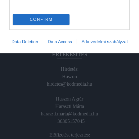
Hamu és Gyémánt
CONFIRM
In
Vince
Data Deletion
Data Access
Adatvédelmi szabályzat
ÉRTÉKESÍTÉS
Hirdetés:
Haszon
hirdetes@kodmedia.hu
Haszon Agrár
Haraszti Márta
haraszti.marta@kodmedia.hu
+36305157045
Előfizetés, terjesztés: