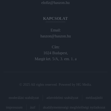
elofiz@haszon.hu
KAPCSOLAT
Email:
haszon@haszon.hu
Cím:
1024 Budapest,
Margit krt. 5/A, 3. em. 1. a
© 2025 All rights reserved. Powered by
HG Media
.
moderálási szabályzat
adatvédelmi szabályzat
médiaajánló
impresszum
ászf
akadálymentességi megfelelőségi nyilatkozat