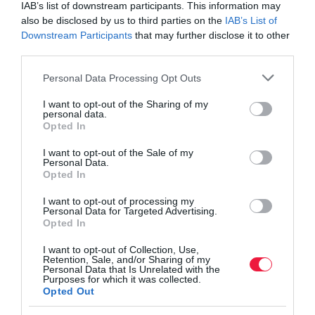
IAB’s list of downstream participants. This information may
programot, a 15%-os globális minimumadót, a magyar
also be disclosed by us to third parties on the
IAB’s List of
helyreállítási programot és…
Downstream Participants
that may further disclose it to other
third parties.
Please note that this website/app uses one or more Google
Personal Data Processing Opt Outs
services and may gather and store information including but
not limited to your visit or usage behaviour. You may click to
I want to opt-out of the Sharing of my
personal data.
grant or deny consent to Google and its third-party tags to
Opted In
use your data for below specified purposes in below Google
consent section.
I want to opt-out of the Sale of my
Personal Data.
Opted In
I want to opt-out of processing my
Personal Data for Targeted Advertising.
Opted In
I want to opt-out of Collection, Use,
Retention, Sale, and/or Sharing of my
Personal Data that Is Unrelated with the
Purposes for which it was collected.
Opted Out