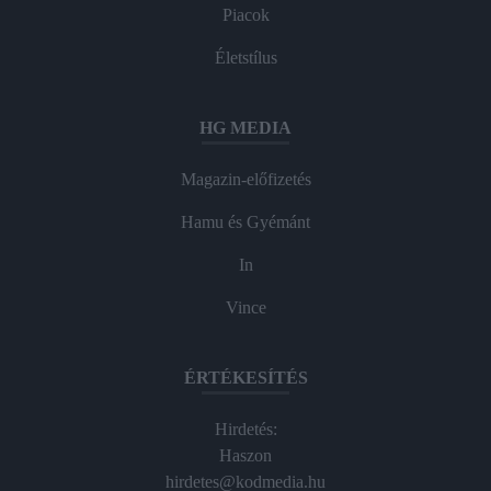
Piacok
Életstílus
HG MEDIA
Magazin-előfizetés
Hamu és Gyémánt
In
Vince
ÉRTÉKESÍTÉS
Hirdetés:
Haszon
hirdetes@kodmedia.hu