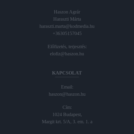
Haszon Agrár
Haraszti Márta
haraszti.marta@kodmedia.hu
+36305157045
Előfizetés, terjesztés:
elofiz@haszon.hu
KAPCSOLAT
Email:
haszon@haszon.hu
Cím:
1024 Budapest,
Margit krt. 5/A, 3. em. 1. a