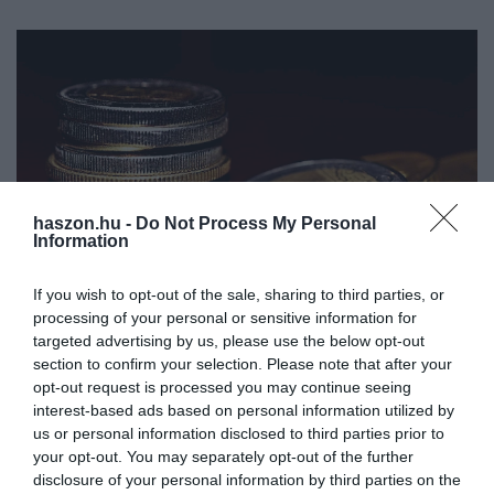
haszon.hu -
Do Not Process My Personal
Information
If you wish to opt-out of the sale, sharing to third parties, or
processing of your personal or sensitive information for
targeted advertising by us, please use the below opt-out
MAKROGAZDASÁG
section to confirm your selection. Please note that after your
Megvan a brüsszeli alku a Magyarországnak járó
opt-out request is processed you may continue seeing
interest-based ads based on personal information utilized by
uniós pénzekről
us or personal information disclosed to third parties prior to
your opt-out. You may separately opt-out of the further
A soros elnöki tisztséget ellátó Csehország négy témát kapcsolt
disclosure of your personal information by third parties on the
össze, az Ukrajnának szóló 18 milliárd eurós támogatási