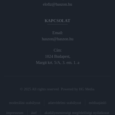
elofiz@haszon.hu
KAPCSOLAT
Email:
haszon@haszon.hu
Cím:
1024 Budapest,
Margit krt. 5/A, 3. em. 1. a
© 2025 All rights reserved. Powered by
HG Media
.
moderálási szabályzat
adatvédelmi szabályzat
médiaajánló
impresszum
ászf
akadálymentességi megfelelőségi nyilatkozat