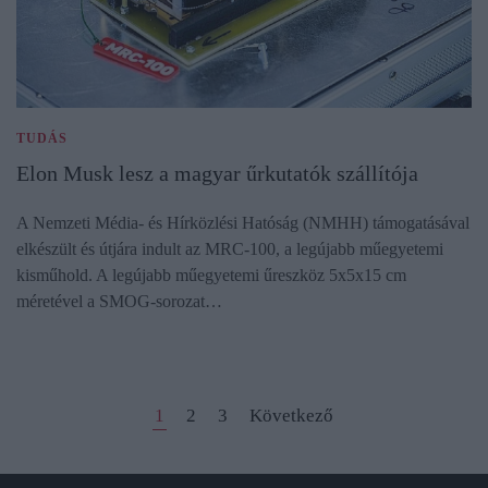
TUDÁS
Elon Musk lesz a magyar űrkutatók szállítója
A Nemzeti Média- és Hírközlési Hatóság (NMHH) támogatásával
elkészült és útjára indult az MRC-100, a legújabb műegyetemi
kisműhold. A legújabb műegyetemi űreszköz 5x5x15 cm
méretével a SMOG-sorozat…
1
2
3
Következő