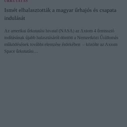
ŰRKUTATÁS
Ismét elhalasztották a magyar űrhajós és csapata
indulását
Az amerikai űrkutatási hivatal (NASA) az Axiom 4 űrmisszió
indításának újabb halasztásáról döntött a Nemzetközi Űrállomás
működésének további elemzése érdekében – közölte az Axiom
Space űrkutatási…