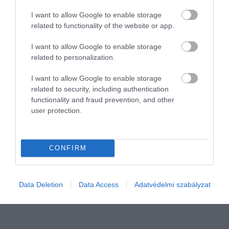
I want to allow Google to enable storage
related to functionality of the website or app.
I want to allow Google to enable storage
related to personalization.
PIACOK
I want to allow Google to enable storage
Internet az űrből, vevők az emberek Elon Musk
related to security, including authentication
functionality and fraud prevention, and other
ötletére
user protection.
Elon Musk 12 ezer műholddal biztosítana internetet több mint 4
milliárd embernek. Olyanoknak is, akiknek eddig nem volt
CONFIRM
lehetőségük csatlakozni a világhálóra. Az egész bolygót behálózó
műholdflottája…
Data Deletion
Data Access
Adatvédelmi szabályzat