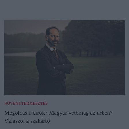
NÖVÉNYTERMESZTÉS
Megoldás a cirok? Magyar vetőmag az űrben?
Válaszol a szakértő