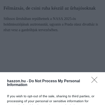
Félmázsás, de csini ruha készül az űrhajósoknak
Stílusos űrruhában repülhetnek a NASA 2025-ös
holdmissziójának asztronautái, ugyanis a Prada olasz divatház is
részt vesz a gardróbjuk tervezésében.
haszon.hu -
Do Not Process My Personal
Information
If you wish to opt-out of the sale, sharing to third parties, or
processing of your personal or sensitive information for