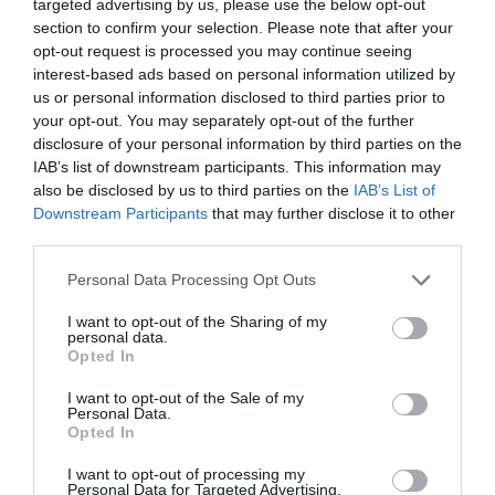
targeted advertising by us, please use the below opt-out
section to confirm your selection. Please note that after your
opt-out request is processed you may continue seeing
interest-based ads based on personal information utilized by
us or personal information disclosed to third parties prior to
your opt-out. You may separately opt-out of the further
disclosure of your personal information by third parties on the
IAB’s list of downstream participants. This information may
also be disclosed by us to third parties on the
IAB’s List of
Downstream Participants
that may further disclose it to other
third parties.
Please note that this website/app uses one or more Google
Personal Data Processing Opt Outs
services and may gather and store information including but
PIACOK
not limited to your visit or usage behaviour. You may click to
I want to opt-out of the Sharing of my
personal data.
Nem földhözragadtak: 4G-hálózatot épít a Nokia a
grant or deny consent to Google and its third-party tags to
Opted In
use your data for below specified purposes in below Google
Holdon
consent section.
I want to opt-out of the Sale of my
Personal Data.
Akár idén kiépítheti a 4G-s mobilhálózatát a finn Nokia a Holdon.
Opted In
A NASA Artemis 1-missziójának az űrhajósai használnák a
I want to opt-out of processing my
hálózatot, akik 1972 óta az első emberek lehetnek az égitesten.
Personal Data for Targeted Advertising.