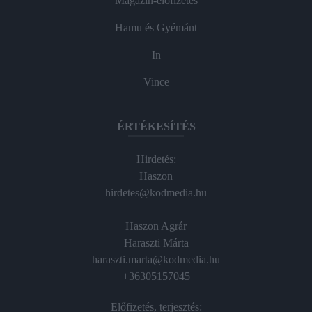
Magazin-előfizetés
Hamu és Gyémánt
In
Vince
ÉRTÉKESÍTÉS
Hirdetés:
Haszon
hirdetes@kodmedia.hu
Haszon Agrár
Haraszti Márta
haraszti.marta@kodmedia.hu
+36305157045
Előfizetés, terjesztés: